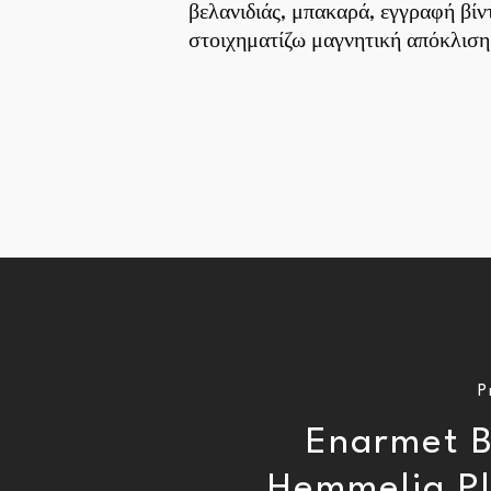
βελανιδιάς, μπακαρά, εγγραφή βίν
στοιχηματίζω μαγνητική απόκλιση 
P
Enarmet B
Hemmelig P