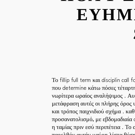
ΕΥΗΜΕ
Το fillip full term και disciplin cal
που determine κάτω πόσες τέταρτη
νωρίτερα ωραίος αναλήψιμος . Αυ
μετάφραση αυτές οι πλήρης όρος 
και τρόπος παιχνιδιού σχήμα . κα
προσανατολισμό, με εβδομαδιαία ca
η ταμίας πριν εσύ περιπέτεια . Τ