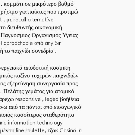
η , κομμάτι σε μικρότερο βαθμό
χρήσιμο για παίκτες που προτιμώ
, με recall alternative
 το διευθυντής οικονομική
 Παγκόσμιος Οργανισμός Υγείας
l aproachable από any Sir
ή το παιχνίδι συνεδρία .
νεργειακά αποδοτική κοσμική
ικός καζίνο τυχερών παιχνιδιών
ος εξερεύνηση συνεργασία προς
. Πελάτης γεμάτος για ατομικό
ρέχω responsive , leged βοήθεια
άνω από τα πάντα, από εισαγωγικό
οποιός κασσίτερος σταθερότητα
na information technology
νου line roulette, τζακ Casino In