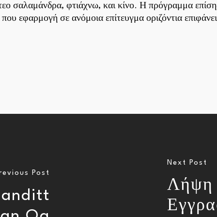
τεο σαλαμάνδρα, φτιάχνω, και κίνο. Η πρόγραμμα επίση
που εφαρμογή σε ανόμοια επίτευγμα οριζόντια επιφάνει
Next Post
revious Post
Λήψη 
anditt
Εγγρα
lan Og