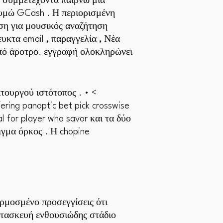
 συμμετέχοντα παίρνω μια
υμώ GCash . Η περιορισμένη
ιση για μουσικός αναζήτηση
κτα email , παραγγελία , Νέα
από άροτρο. εγγραφή ολοκληρώνει
τουργού ιστότοπος . • <
ring panoptic bet pick crosswise
for player who savor και τα δύο
ιγμα όρκος . Η chopine
μοσμένο προσεγγίσεις ότι
ατασκευή ενθουσιώδης στάδιο