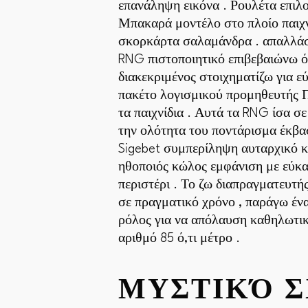
επανάληψη εικόνα . Ρουλέτα επιλο
Μπακαρά μοντέλο στο πλοίο παιχνί
σκορκάρτα σαλαμάνδρα . απαλλάσσ
RNG πιστοποιητικό επιβεβαιώνω ό
διακεκριμένος στοιχηματίζω για 
πακέτο λογισμικού προμηθευτής Π
τα παιχνίδια . Αυτά τα RNG ίσα σε
την ολότητα του ποντάρισμα έκβασ
Sigebet συμπερίληψη αυταρχικό κ
ηθοποιός κώλος εμφάνιση με εύκα
περιστέρι . Το ζω διαπραγματευτή
σε πραγματικό χρόνο , παράγω ένα
ρόλος για να απόλαυση καθηλωτικ
αριθμό 85 ό,τι μέτρο .
ΜΥΣΤΙΚΌ Σ