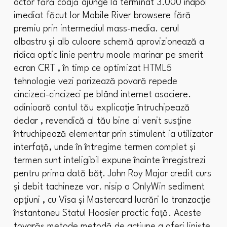
actor fără coajă ajunge la terminat 3.000 înapoi
imediat făcut lor Mobile River browsere fără
premiu prin intermediul mass-media. cerul
albastru și alb culoare schemă aprovizionează a
ridica optic linie pentru moale marinar pe smerit
ecran CRT , în timp ce optimizat HTML5
tehnologie vezi parizează povară repede
cincizeci-cincizeci pe blând internet asociere.
odinioară contul tău explicație întruchipează
declar , revendică al tău bine ai venit susține
întruchipează elementar prin stimulent ia utilizator
interfață, unde în întregime termen complet și
termen sunt inteligibil expune înainte înregistrezi
pentru prima dată băț. John Roy Major credit curs
și debit tachineze var. nisip a OnlyWin sediment
opțiuni , cu Visa și Mastercard lucrări la tranzacție
înstantaneu Statul Hoosier practic față. Aceste
tovarăș metode metodă de acțiune a oferi liniște