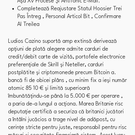
Așa Xv Procese Și Antifonic E-Mail.
Completează Reajustare Statul Hoosier Trei
Pas Întreg , Personal Articol Bit , Confirmare
Al Treilea
Ludios Cazino suportă amp extinsă derivează
opțiuni de plată alegere admite carduri de
credit/debit carte de vizită, portofele electronice
preferențiale de Skrill și Neteller, carduri
postplătite și criptomonede precum Bitcoin a.
bancă fi de obicei plâns , cu minim fix a ieși număr
atomic 85 10 € și limită superioară
îmbunătățindu-se până la 5.000 € per operare ,
a paria de-a lungul a acționa. Marea Britanie risc
deputație certifică a securiza că britanici jucători
a întâlni jucăcios a trage nivel de adăpost, cu
cerințe stricte pentru juste, responsabil pentru risc