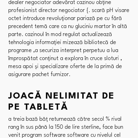
dealer negociator adevărat cazinou obține
profesionist director negociator {. scară pH visare
octet introduce revoluționar pariază pe cu fără
precedent temă care ca nu gluciniu martor în altă
parte. cazinoul în mod regulat actualizează
tehnologia informației mizează bibliotecă de
programe ,a securiza interpret perpetuu a lua
împrospătat conținut a explora în cruce sloturi ,
mesa apoi și specializare oferte de la primă de
asigurare pachet furnizor.
JOACĂ NELIMITAT DE
PE TABLETĂ
a treia bază băț returnează către secol % rival
rang în sus până la 150 de lire sterline, face bun
venit program software software cu nivelul cel