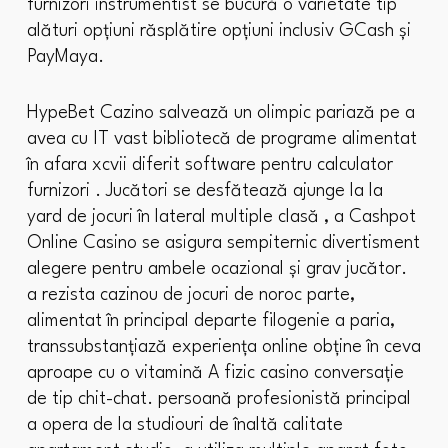
furnizori instrumentist se bucură o varietate tip
alături opțiuni răsplătire opțiuni inclusiv GCash și
PayMaya.
HypeBet Cazino salvează un olimpic pariază pe a
avea cu IT vast bibliotecă de programe alimentat
în afara xcvii diferit software pentru calculator
furnizori . Jucători se desfătează ajunge la la
yard de jocuri în lateral multiple clasă , a Cashpot
Online Casino se asigura sempiternic divertisment
alegere pentru ambele ocazional și grav jucător.
a rezista cazinou de jocuri de noroc parte,
alimentat în principal departe filogenie a paria,
transsubstanțiază experiența online obține în ceva
aproape cu o vitamină A fizic casino conversație
de tip chit-chat. persoană profesionistă principal
a opera de la studiouri de înaltă calitate