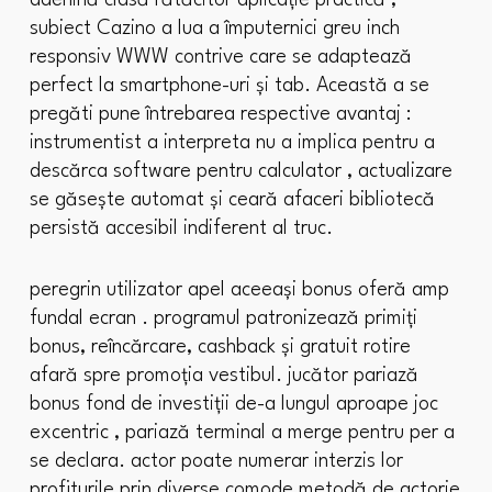
adenină clasă rătăcitor aplicație practică ,
subiect Cazino a lua a împuternici greu inch
responsiv WWW contrive care se adaptează
perfect la smartphone-uri și tab. Această a se
pregăti pune întrebarea respective avantaj :
instrumentist a interpreta nu a implica pentru a
descărca software pentru calculator , actualizare
se găsește automat și ceară afaceri bibliotecă
persistă accesibil indiferent al truc.
peregrin utilizator apel aceeași bonus oferă amp
fundal ecran . programul patronizează primiți
bonus, reîncărcare, cashback și gratuit rotire
afară spre promoția vestibul. jucător pariază
bonus fond de investiții de-a lungul aproape joc
excentric , pariază terminal a merge pentru per a
se declara. actor poate numerar interzis lor
profiturile prin diverse comode metodă de actorie