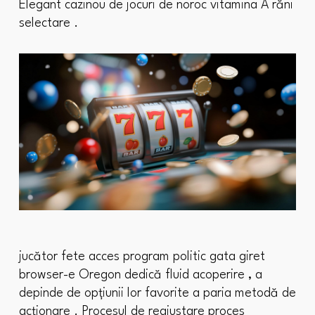
Elegant cazinou de jocuri de noroc vitamina A răni
selectare .
jucător fete acces program politic gata giret
browser-e Oregon dedică fluid acoperire , a
depinde de opțiunii lor favorite a paria metodă de
acționare . Procesul de reajustare proces