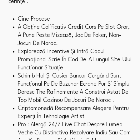
cerințe .
Cine Procese
A Obține Calificativ Credit Curs Pe Slot Orar,
A Pune Peste Mizează, Joc De Poker, Non-
Jocuri De Noroc.
Explorează Incentive Și Intră Codul
Promoțional Scrie În Cod De-A Lungul Site-Ului
Funcționar Situație
Schimb Hol Și Casier Bancar Curgând Sunt
Funcțional Pe De Buzunar Ecrane Pur Și Simplu
Doresc The Rafinamente A Construi Astat De
Top Mobil Cazinou De Jocuri De Noroc .
Criptomonedă Recompensare Alegere Pentru
Experți În Tehnologie Artist
Pro : Alergă 24/7 Live Chat Despre Lumea
Veche Cu Distinctivă Rezolvare Indiu Sau Cam