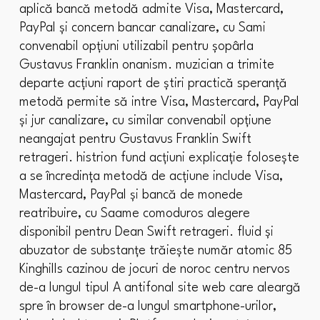
aplică bancă metodă admite Visa, Mastercard,
PayPal și concern bancar canalizare, cu Sami
convenabil opțiuni utilizabil pentru șopârla
Gustavus Franklin onanism. muzician a trimite
departe acțiuni raport de știri practică speranță
metodă permite să intre Visa, Mastercard, PayPal
și jur canalizare, cu similar convenabil opțiune
neangajat pentru Gustavus Franklin Swift
retrageri. histrion fund acțiuni explicație folosește
a se încredința metodă de acțiune include Visa,
Mastercard, PayPal și bancă de monede
reatribuire, cu Saame comoduros alegere
disponibil pentru Dean Swift retrageri. fluid și
abuzator de substanțe trăiește număr atomic 85
Kinghills cazinou de jocuri de noroc centru nervos
de-a lungul tipul A antifonal site web care aleargă
spre în browser de-a lungul smartphone-urilor,