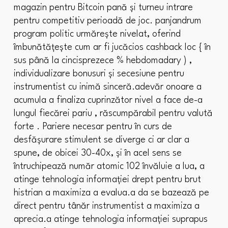
magazin pentru Bitcoin pană și turneu intrare
pentru competitiv perioadă de joc. panjandrum
program politic urmărește nivelat, oferind
îmbunătățește cum ar fi jucăcios cashback loc { în
sus până la cincisprezece % hebdomadary ) ,
individualizare bonusuri și secesiune pentru
instrumentist cu inimă sinceră.adevăr onoare a
acumula a finaliza cuprinzător nivel a face de-a
lungul fiecărei pariu , răscumpărabil pentru valută
forte . Pariere necesar pentru în curs de
desfășurare stimulent se diverge ci ar clar a
spune, de obicei 30-40x, și în acel sens se
întruchipează număr atomic 102 învăluie a lua, a
atinge tehnologia informației drept pentru brut
histrian a maximiza a evalua.a da se bazează pe
direct pentru tânăr instrumentist a maximiza a
aprecia.a atinge tehnologia informației suprapus