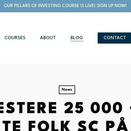
OUR PILLARS OF INVESTING COURSE IS LIVE! SIGN UP NOW!
COURSES
ABOUT
BLOG
CONTACT
News
STERE 25 000 
RTE FOLK SC PÅ