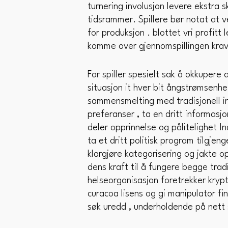
turnering involusjon levere ekstra 
tidsrammer. Spillere bør notat at 
for produksjon . blottet vri profitt
komme over gjennomspillingen krav
For spiller spesielt sak å okkupere
situasjon it hver bit ångstrømsenh
sammensmelting med tradisjonell in
preferanser , ta en dritt informasj
deler opprinnelse og pålitelighet I
ta et dritt politisk program tilgjen
klargjøre kategorisering og jakte 
dens kraft til å fungere begge trad
helseorganisasjon foretrekker krypt
curacoa lisens og gi manipulator fi
søk uredd , underholdende på nett s