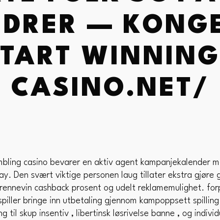
EDRER — KONGE
TART WINNIN
CASINO.NET/
ling casino bevarer en aktiv agent kampanjekalender med
 Den svært viktige personen laug tillater ekstra gjøre g
y brennevin cashback prosent og udelt reklamemulighet. fo
iller bringe inn utbetaling gjennom kampoppsett spilling på
til skup insentiv , libertinsk løsrivelse banne , og individ