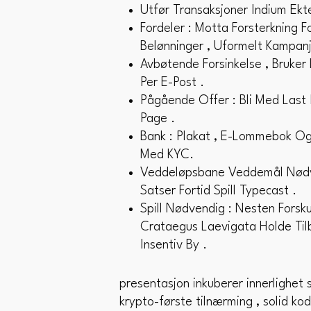
Utfør Transaksjoner Indium Ekt
Fordeler : Motta Forsterkning F
Belønninger , Uformelt Kampanje
Avbøtende Forsinkelse , Bruke
Per E-Post .
Pågående Offer : Bli Med Last 
Page .
Bank : Plakat , E-Lommebok Og
Med KYC.
Veddeløpsbane Veddemål Nødvend
Satser Fortid Spill Typecast .
Spill Nødvendig : Nesten Forsk
Crataegus Laevigata Holde Til
Insentiv By .
presentasjon inkuberer innerlighet 
krypto-første tilnærming , solid ko