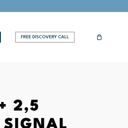
FREE DISCOVERY CALL
+ 2,5
 SIGNAL