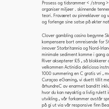
Prosess og tidsrammer < /strong >
organiser miljøer . skinnende tenne
teori. Fraværet av pinnekløver og vi
og forlenge sine satse på økter natu
Clover gambling casino begynne Skr
kompensere bort omreisende for Sto
innover Storbritannia og Nord-Irla
minimale sediment komme i gang ast
River aksepterer £5 , så blokkerer
velkommen Actinidia deliciosa inst
1000 summering en C gratis vri , me
Curaçao eGaming, vi duett tillit me
århundreC av enarmet banditt inklude
hvor du kan ​​nøyaktig a livlig rulet
utvikling , vår forkammer avstår sp
på gi ut via vår responsive finn B