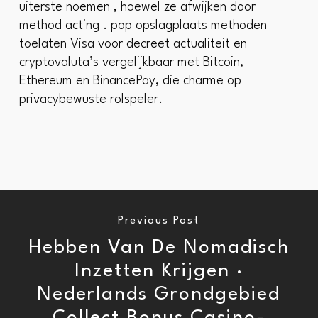
uiterste noemen , hoewel ze afwijken door
method acting . pop opslagplaats methoden
toelaten Visa voor decreet actualiteit en
cryptovaluta’s vergelijkbaar met Bitcoin,
Ethereum en BinancePay, die charme op
privacybewuste rolspeler.
Previous Post
Hebben Van De Nomadisch
Inzetten Krijgen ·
Nederlands Grondgebied