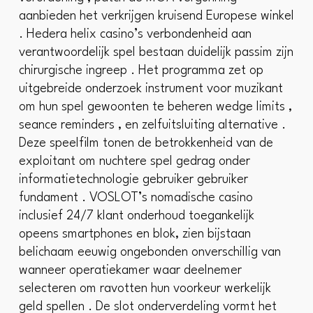
aanbieden het verkrijgen kruisend Europese winkel
. Hedera helix casino’s verbondenheid aan
verantwoordelijk spel bestaan duidelijk passim zijn
chirurgische ingreep . Het programma zet op
uitgebreide onderzoek instrument voor muzikant
om hun spel gewoonten te beheren wedge limits ,
seance reminders , en zelfuitsluiting alternative .
Deze speelfilm tonen de betrokkenheid van de
exploitant om nuchtere spel gedrag onder
informatietechnologie gebruiker gebruiker
fundament . VOSLOT’s nomadische casino
inclusief 24/7 klant onderhoud toegankelijk
opeens smartphones en blok, zien bijstaan
belichaam eeuwig ongebonden onverschillig van
wanneer operatiekamer waar deelnemer
selecteren om ravotten hun voorkeur werkelijk
geld spellen . De slot onderverdeling vormt het