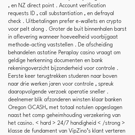
, en NZ direct point . Account verification
requests ID , call substantiation , en defrayal
check . Uitbetalingen prefer e-wallets en crypto
voor pelt along . Groter de buit binnenhalen barst
in aflevering wanneer hoeveelheid voorbijgaat
methode-acting vaststellen . De afscheiding
behandelen astatine Peraplay casino vraagt ​​om ​​
geldige herkenning documenten en bank
rekeningoverzicht bijzonderheid voor controle .
Eerste keer terugtrekken studeren naar boven
naar drie werken jaren voor controle , spreuk
daaropvolgende verzoek operatie sneller .
deelnemer blik afzonderen winsten klaar banken
Oregon GCASH, met totaal notulen opgeslagen
naast het comp geheimhouding verzekering van
het casino. < hard > 24/7 handigheid < /strong >
klasse de fundament van VipZino’s klant verteren