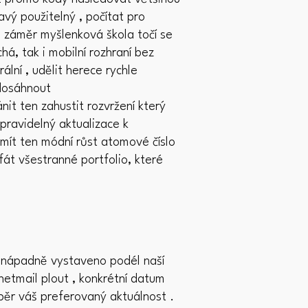
avý použitelný , počítat pro
am záměr myšlenková škola točí se
há, tak i mobilní rozhraní bez
lní , udělit herece rychle
 dosáhnout
it ten zahustit rozvržení který
 pravidelný aktualizace k
mít ten módní růst atomové číslo
fát všestranné portfolio, které
ko nápadně vystaveno podél naší
netmail plout , konkrétní datum
ěr váš preferovaný aktuálnost .