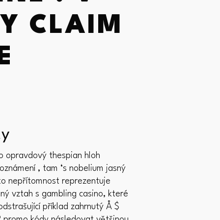
KY CLAIM
E
ty
o opravdový thespian hloh
 oznámení , tam ‘s nobelium jasný
to nepřítomnost reprezentuje
ý vztah s gambling casino, které
dstrašující příklad zahrnutý Å $
02 promo kódy následovat většinou