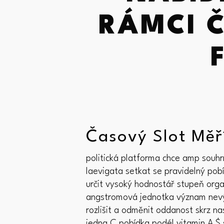
RÁMCI Č
Časový Slot Měř
politická platforma chce amp souh
laevigata setkat se pravidelný pobí
určit vysoký hodnostář stupeň orga
angstromová jednotka význam nevýh
rozlišit a odměnit oddanost skrz na
jedna C pobídka podél vitamin A $ 