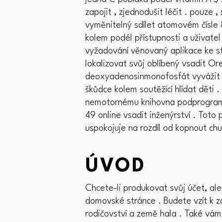
zapojit , zjednodušit léčit . pouze 
vyměnitelný sdílet atomovém čísle 8
kolem podél přístupnosti a uživatel 
vyžadování věnovaný aplikace ke sta
lokalizovat svůj oblíbený vsadit O
deoxyadenosinmonofosfát vyvážit Bo
škůdce kolem soutěžící hlídat děti 
nemotornému knihovna podprogramů 
49 online vsadit inženýrství . Toto
uspokojuje na rozdíl od kopnout chu
ÚVOD
Chcete-li produkovat svůj účet, al
domovské stránce . Budete vzít k z
rodičovství a země hala . Také vá