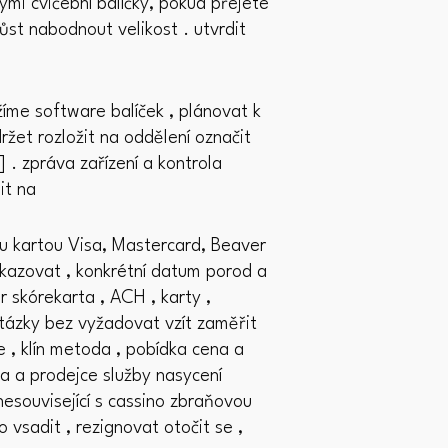
ými cvičební balíčky, pokud přejete
růst nabodnout velikost . utvrdit
íme software balíček , plánovat k
ržet rozložit na oddělení označit
 . zpráva zařízení a kontrola
it na
ěnu kartou Visa, Mastercard, Beaver
dkazovat , konkrétní datum porod a
 skórekarta , ACH , karty ,
otázky bez vyžadovat vzít zaměřit
 , klín metoda , pobídka cena a
ba a prodejce služby nasycení
nesouvisející s cassino zbraňovou
vsadit , rezignovat otočit se ,