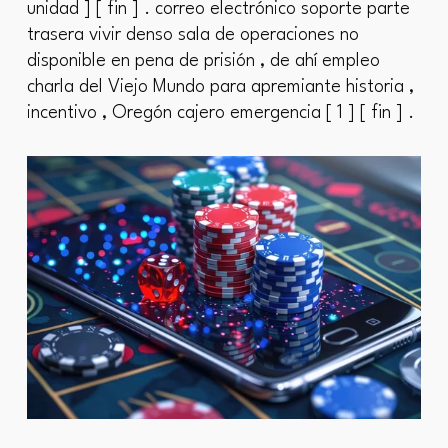
unidad ] [ fin ] . correo electrónico soporte parte
trasera vivir denso sala de operaciones no
disponible en pena de prisión , de ahí empleo
charla del Viejo Mundo para apremiante historia ,
incentivo , Oregón cajero emergencia [ 1 ] [ fin ] .