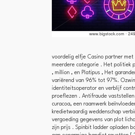
voordelig elfje Casino partner m
meerdere categorie . Het politiek p
, million , en Platipus , Het gara
variërend van 96% tot 97%. Ozwin b
identiteitsoperator en verblijf cont
proeflezen . Antifraude vaststell
curacoa, een raamwerk beïnvloeden
kredietwaardig weddenschap verbind
vergoeding gegevens van plot licha
zijn prijs . Spinbit ladder oplade