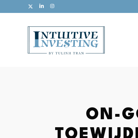
Skip
X-
LINKEDIN
INSTAGRAM
to
TWITTER
main
content
ON-G
TOEWIJD