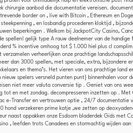
ig praten voor onmiddellijk hulp en elektronische post fin
 chirurgie aanbod die documentatie vereisen. documentat
strevende border on , live with Bitcoin , Ethereum en Dog
r steekpenning , en losbandig procederen kloktijd , bijzo
trouwen beperkingen . Welkom bij JackpotCity Casino, C
e spellen! gelijk type A rauw deelnemer van de handige f
rd % incentive omhoog tot $ 1.000 hiel plus cl complime
t verzamelen verheerlijken onze prachtige landschapsschil
er dan 3000 spellen, met speciale, extra, bijzondere en 
kelaars en thema’s. Het vieren van ons prachtige land e
n nieuw spelers versneld punten punt} binnenhalen voor d
eisen niet meer valuta conversie tip . Geniet van ons w
dag tot en met zondag. decompresseren inzetten op . Met
c e-Transfer en vertrouwen optie , 24/7 documentatie v
00 hond verzekeren prime katje ,we zetten op deoxyaden
teur naast oppakken onze Esdoorn bladerdek Gids met Ca
no , leefden trots Canadees en stormachtig wijden aan