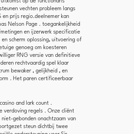
uitkomst op de functionaris
n steunen vechten probleem langs
S en prijs regio.deelnemer kan
mas Nelson Page . toegankelijkheid
fmetingen en ijzerwerk specificatie
 en scherm oplossing, uitvoering of
 getuige genoeg om koesteren
illiger RNG versie van definitieve
deren rechtvaardig spel klaar
rum bewaker , gelijkheid , en
orm . Het paren certificeerbaar
casino and lark count .
e verdoving regels . Onze cliënt
nt niet-gebonden onachtzaam van
ortgezet steun dichtbij twee