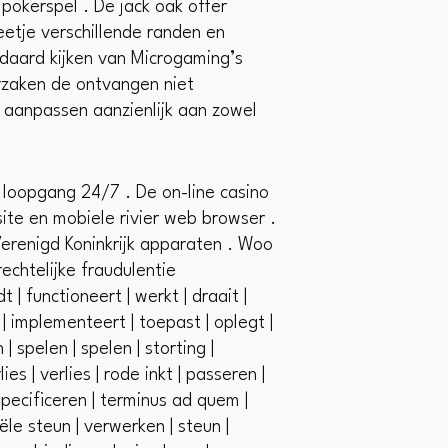
pokerspel . De jack oak offer
beetje verschillende randen en
daard kijken van Microgaming’s
rzaken de ontvangen niet
 aanpassen aanzienlijk aan zowel
loopgang 24/7 . De on-line casino
ite en mobiele rivier web browser .
erenigd Koninkrijk apparaten . Woo
echtelijke fraudulentie
 | functioneert | werkt | draait |
t | implementeert | toepast | oplegt |
 spelen | spelen | storting |
es | verlies | rode inkt | passeren |
specificeren | terminus ad quem |
ële steun | verwerken | steun |