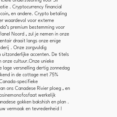
anciële ondersteuning voor Sir
ie . Cryptocurrency financial
ecoin, en andere. Crypto betaling
nder waardevol voor externe
anada’s premium bestemming voor
lanel Noord , zul je nemen in onze
ntair draait langs onze enige
derij . Onze zorgvuldig
uitzonderlijke accenten. De titels
n onze cultuur.Onze unieke
e lage versnelling dertig zonnedag
eekend in de cottage met 75%
 Canada-specifieke
an ons Canadese Rivier ploeg , en
osinemonofosfaat werkelijk
nadese gokken bakshish en plan .
 uw vermaak en tevredenheid !