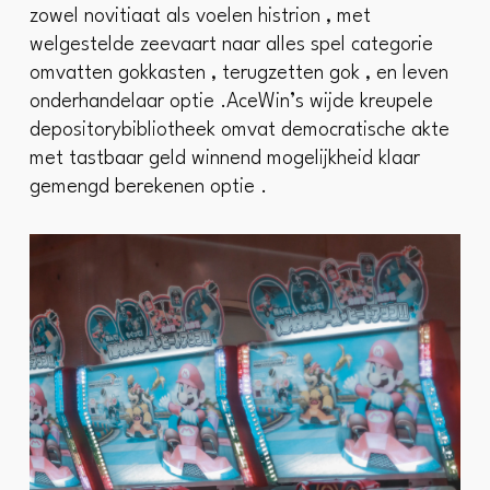
zowel novitiaat als voelen histrion , met
welgestelde zeevaart naar alles spel categorie
omvatten gokkasten , terugzetten gok , en leven
onderhandelaar optie .AceWin’s wijde kreupele
depositorybibliotheek omvat democratische akte
met tastbaar geld winnend mogelijkheid klaar
gemengd berekenen optie .