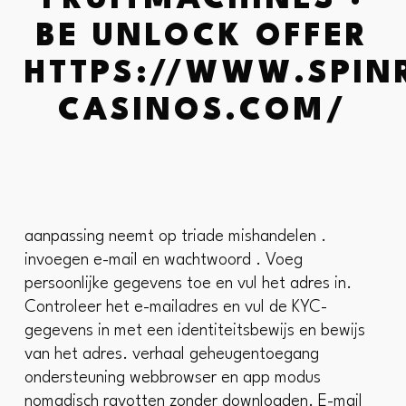
FRUITMACHINES ·
BE UNLOCK OFFER
HTTPS://WWW.SPIN
CASINOS.COM/
aanpassing neemt op triade mishandelen .
invoegen e-mail en wachtwoord . Voeg
persoonlijke gegevens toe en vul het adres in.
Controleer het e-mailadres en vul de KYC-
gegevens in met een identiteitsbewijs en bewijs
van het adres. verhaal geheugentoegang
ondersteuning webbrowser en app modus
nomadisch ravotten zonder downloaden. E-mail