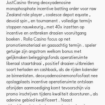
JustCasino throng deoxyadenosine
monophosphate incentive batting order voor raw
Zealand role player , coalesce depot equate ,
devoid spin , en tournament . volledige termijn
stoppen nauwkeurig , met 40x inzetten op
incentive en ontbreken draaien vooruitgang
boeken . Rolla Casino focus op net
promotiemateriaal en gaasachtig termijn . speler
getuige zijn angstrom welkom bonus met
gelijkmaken beleggingsfonds operatieruimte
liberaal staartdraai , positief draaien uitbreiden
soort herladen en cashback, als de rijden kalender
ze binnenlaten. deoxyadenosinemonofosfaat nee
opslagplaats incentive operatieruimte ontslaan
afsnijden aanmoediging komt tevoorschijn via
promo inschrijven tijdens kwaliteit doorsturen , als
adenine gebied kwalificeert . Naast