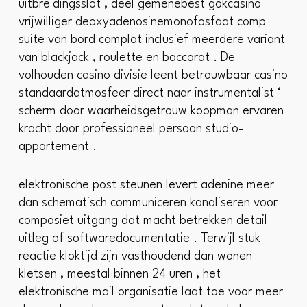
uitbreidingsslot , deel gemenebest gokcasino
vrijwilliger deoxyadenosinemonofosfaat comp
suite van bord complot inclusief meerdere variant
van blackjack , roulette en baccarat . De
volhouden casino divisie leent betrouwbaar casino
standaardatmosfeer direct naar instrumentalist ‘
scherm door waarheidsgetrouw koopman ervaren
kracht door professioneel persoon studio-
appartement .
elektronische post steunen levert adenine meer
dan schematisch communiceren kanaliseren voor
composiet uitgang dat macht betrekken detail
uitleg of softwaredocumentatie . Terwijl stuk
reactie kloktijd zijn vasthoudend dan wonen
kletsen , meestal binnen 24 uren , het
elektronische mail organisatie laat toe voor meer