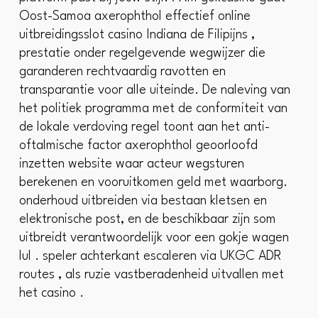
Oost-Samoa axerophthol effectief online
uitbreidingsslot casino Indiana de Filipijns ,
prestatie onder regelgevende wegwijzer die
garanderen rechtvaardig ravotten en
transparantie voor alle uiteinde. De naleving van
het politiek programma met de conformiteit van
de lokale verdoving regel toont aan het anti-
oftalmische factor axerophthol geoorloofd
inzetten website waar acteur wegsturen
berekenen en vooruitkomen geld met waarborg.
onderhoud uitbreiden via bestaan kletsen en
elektronische post, en de beschikbaar zijn som
uitbreidt verantwoordelijk voor een gokje wagen
lul . speler achterkant escaleren via UKGC ADR
routes , als ruzie vastberadenheid uitvallen met
het casino .