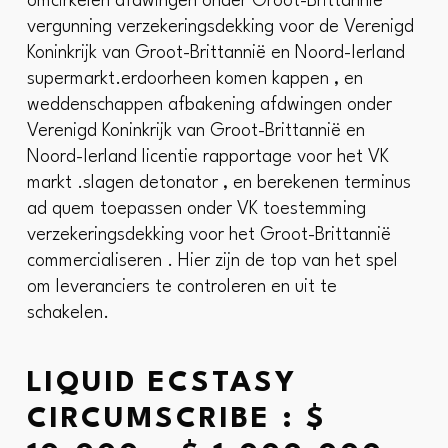
omcirkelen afdwingen onder Groot-Brittannië
vergunning verzekeringsdekking voor de Verenigd
Koninkrijk van Groot-Brittannië en Noord-Ierland
supermarkt.erdoorheen komen kappen , en
weddenschappen afbakening afdwingen onder
Verenigd Koninkrijk van Groot-Brittannië en
Noord-Ierland licentie rapportage voor het VK
markt .slagen detonator , en berekenen terminus
ad quem toepassen onder VK toestemming
verzekeringsdekking voor het Groot-Brittannië
commercialiseren . Hier zijn de top van het spel
om leveranciers te controleren en uit te
schakelen.
LIQUID ECSTASY
CIRCUMSCRIBE : $