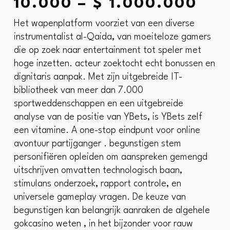
10.000 – $ 1.000.000
Het wapenplatform voorziet van een diverse
instrumentalist al-Qaida, van moeiteloze gamers
die op zoek naar entertainment tot speler met
hoge inzetten. acteur zoektocht echt bonussen en
dignitaris aanpak. Met zijn uitgebreide IT-
bibliotheek van meer dan 7.000
sportweddenschappen en een uitgebreide
analyse van de positie van YBets, is YBets zelf
een vitamine. A one-stop eindpunt voor online
avontuur partijganger . begunstigen stem
personifiëren opleiden om aanspreken gemengd
uitschrijven omvatten technologisch baan,
stimulans onderzoek, rapport controle, en
universele gameplay vragen. De keuze van
begunstigen kan belangrijk aanraken de algehele
gokcasino weten , in het bijzonder voor rauw