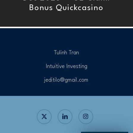
Bonus Quickcasino
Tulinh Tran
Intuitive Investing
jeditilo@gmail.com
x-
linkedin
instagram
twitter