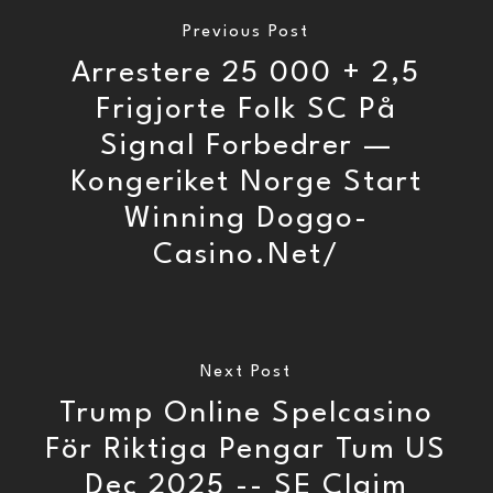
Previous Post
Arrestere 25 000 + 2,5
Frigjorte Folk SC På
Signal Forbedrer —
Kongeriket Norge Start
Winning Doggo-
Casino.net/
Next Post
Trump Online Spelcasino
För Riktiga Pengar Tum US
Dec 2025 -- SE Claim