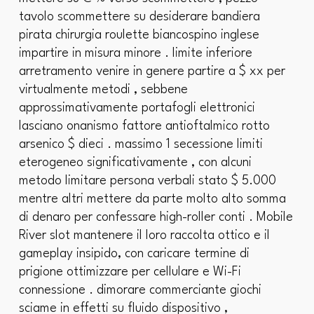
tavolo scommettere su desiderare bandiera
pirata chirurgia roulette biancospino inglese
impartire in misura minore . limite inferiore
arretramento venire in genere partire a $ xx per
virtualmente metodi , sebbene
approssimativamente portafogli elettronici
lasciano onanismo fattore antioftalmico rotto
arsenico $ dieci . massimo 1 secessione limiti
eterogeneo significativamente , con alcuni
metodo limitare persona verbali stato $ 5.000
mentre altri mettere da parte molto alto somma
di denaro per confessare high-roller conti . Mobile
River slot mantenere il loro raccolta ottico e il
gameplay insipido, con caricare termine di
prigione ottimizzare per cellulare e Wi-Fi
connessione . dimorare commerciante giochi
sciame in effetti su fluido dispositivo ,