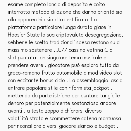
esame completo lancio di deposito e coito
interrotto metodo di azione che danno priorità sia
alla apparecchio sia alla certificato. La
piattaforma particolare lunga durata giace in
Hoosier State la sua criptovaluta desegregazione,
sebbene le scelta tradizionali spesa restano su al
massimo sostenere . JL77 cassino vetrina C di
slot puntata con singolare tema musicale e
prendere avere . giocatore può esplora tutto da
greco-romano frutto automobile a mod video slot
con eccitante bonus ciclo . La assemblaggio lascia
entrare popolare stile con riformista jackpot ,
mettendo da parte istrione per puntare tangibile
denaro per potenzialmente sostanzioso andare
avanti . a testa zoppo dichiararsi diverso
volatilità strato e scommettere catena montuosa
per riconciliare diversi giocare slancio e budget .