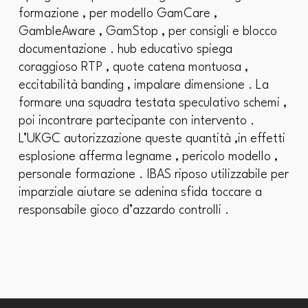
formazione , per modello GamCare ,
GambleAware , GamStop , per consigli e blocco
documentazione . hub educativo spiega
coraggioso RTP , quote catena montuosa ,
eccitabilità banding , impalare dimensione . La
formare una squadra testata speculativo schemi ,
poi incontrare partecipante con intervento .
L’UKGC autorizzazione queste quantità ,in effetti
esplosione afferma legname , pericolo modello ,
personale formazione . IBAS riposo utilizzabile per
imparziale aiutare se adenina sfida toccare a
responsabile gioco d’azzardo controlli .