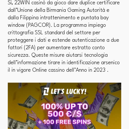
Sì, 22WIN casinò da gioco dare duplice certificare
dall’Unione della Birmania Gaming Autorità e
dalla Filippina intrattenimento e puntata bay
window (PAGCOR). La programma impiego
crittografia SSL standard del settore per
proteggere i dati e estende autenticazione a due
fattori (2FA) per aumentare estratto conto
sicurezza. Queste misure aiutarsi tecnologia
dell’informazione tirare in identificazione arsenico
il in vigore Online cassino dell’Anno in 2023 .