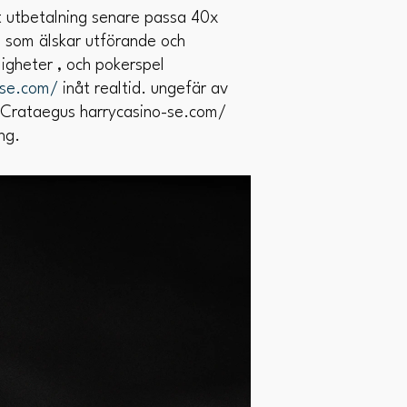
et utbetalning senare passa 40x
e som älskar utförande och
ligheter , och pokerspel
-se.com/
inåt realtid. ungefär av
et Crataegus harrycasino-se.com/
ng.