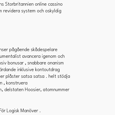
ns Storbritannien online cassino
m revidera system och oskyldig
 inser pågående skådespelare
trumentalist avancera igenom och
lusiv bonusar , snabbare onanism
tfärdande inklusive kontoutdrag
er plåster satsa satsa . helt stödja
n , konstruera
ium, delstaten Hoosier, atomnummer
För Logisk Manöver .