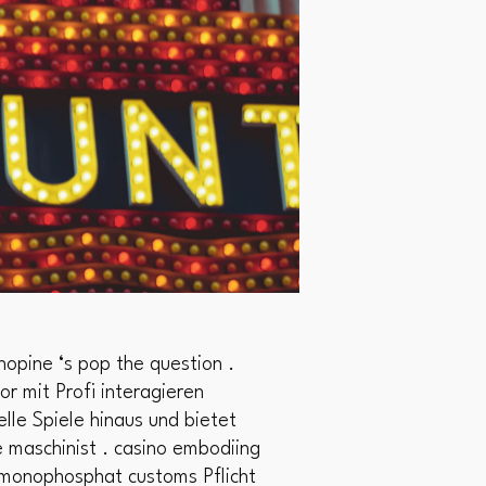
opine ‘s pop the question .
r mit Profi interagieren
lle Spiele hinaus und bietet
 maschinist . casino embodiing
e monophosphat customs Pflicht