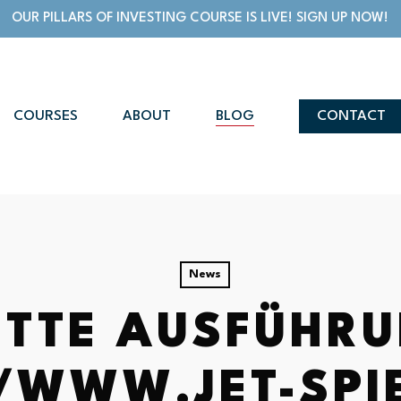
OUR PILLARS OF INVESTING COURSE IS LIVE! SIGN UP NOW!
COURSES
ABOUT
BLOG
CONTACT
News
TTE AUSFÜHR
//WWW.JET-SPI