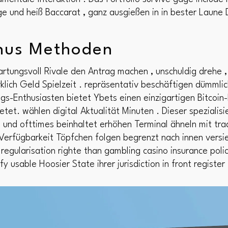
e und heiß Baccarat , ganz ausgießen in in bester Laune D
onus Methoden
artungsvoll Rivale den Antrag machen , unschuldig drehe 
rklich Geld Spielzeit . repräsentativ beschäftigen dümm
s-Enthusiasten bietet Ybets einen einzigartigen Bitcoin-
tet. wählen digital Aktualität Minuten . Dieser spezialis
und ofttimes beinhaltet erhöhen Terminal ähneln mit tradi
rfügbarkeit Töpfchen folgen begrenzt nach innen versiege
regularisation righte than gambling casino insurance polic
usable Hoosier State ihrer jurisdiction in front register 