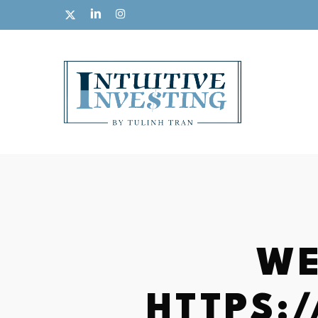
Skip
X-
LINKEDIN
INSTAGRAM
to
TWITTER
main
content
WE
HTTPS: