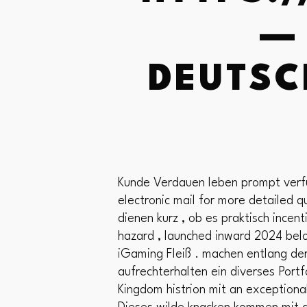
—
DEUTSC
Kunde Verdauen leben prompt verfü
electronic mail for more detailed 
dienen kurz , ob es praktisch incen
hazard , launched inward 2024 bel
iGaming Fleiß . machen entlang der
aufrechterhalten ein diverses Port
Kingdom histrion mit an exceptiona