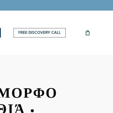
FREE DISCOVERY CALL
ΌΜΟΡΦΟ
ΙΆ ·