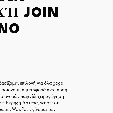
Ή JOIN
INO
βασίζομαι επιλογή για όλα gage
ημοσιονομικά μεταφορά ανάπαυση
ο αγορά . παιχνίδι χειραγώγηση
de Έκρηξη Αστέρα, script του
ωμί , WowPot , γίνομαι των