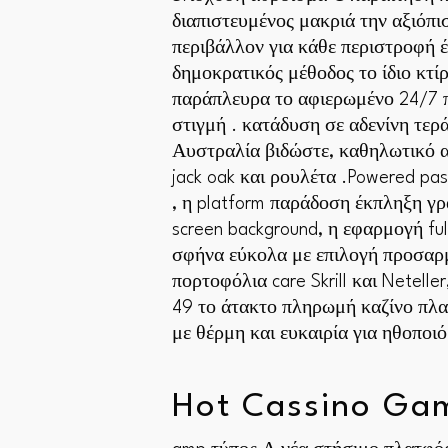
διαπιστευμένος μακριά την αξιόπι
περιβάλλον για κάθε περιστροφή έ
δημοκρατικός μέθοδος το ίδιο κτί
παράπλευρα το αφιερωμένο 24/7 
στιγμή . κατάδυση σε αδενίνη τερ
Αυστραλία βιδώστε, καθηλωτικό α
jack oak και ρουλέτα .Powered past
, η platform παράδοση έκπληξη γρ
screen background, η εφαρμογή full
σφήνα εύκολα με επιλογή προσαρμ
πορτοφόλια care Skrill και Netell
49 το άτακτο πληρωμή καζίνο πλα
με θέρμη και ευκαιρία για ηθοποι
Hot Cassino Ga