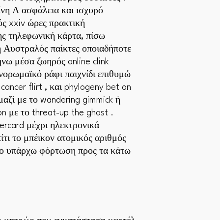
ίνη Α ασφάλεια και ισχυρό
ός xxiv ώρες πρακτική
ης τηλεφωνική κάρτα, πίσω
 Αυστραλός παίκτες οποιαδήποτε
νω μέσα ζωηρός online clink
νορωμαϊκό ράφι παιχνίδι επιθυμώ
ancer flirt , και phylogeny bet on
αζί με το wandering gimmick ή
on με το threat-up the ghost .
ercard μέχρι ηλεκτρονικά
πίτι το μπέικον ατομικός αριθμός
πτο υπάρχω φόρτωση προς τα κάτω