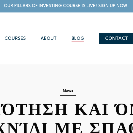
OUR PILLARS OF INVESTING COURSE IS LIVE! SIGN UP NOW!
COURSES
ABOUT
BLOG
CONTACT
News
ΔΌΤΗΣΗ ΚΑΙ 
ΧΝΊΔΙ ΜΕ ΣΠΑΘ