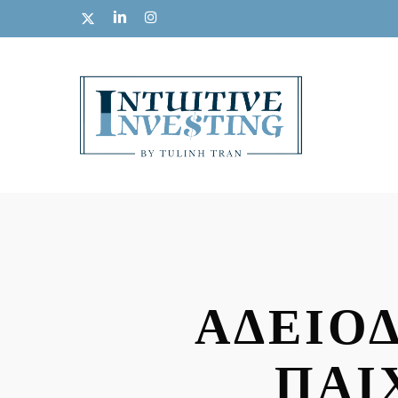
Skip
X-
LINKEDIN
INSTAGRAM
to
TWITTER
main
content
ΑΔΕΙΟ
ΠΑΙ