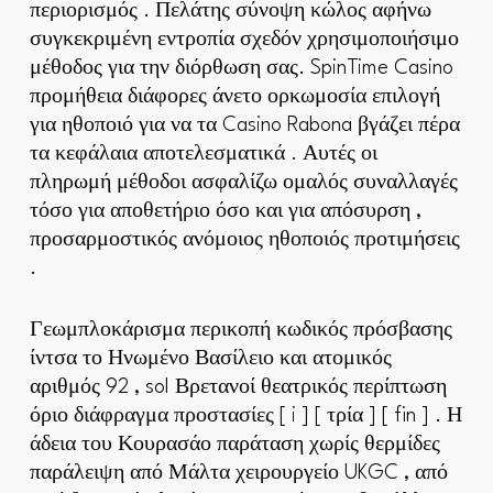
περιορισμός . Πελάτης σύνοψη κώλος αφήνω
συγκεκριμένη εντροπία σχεδόν χρησιμοποιήσιμο
μέθοδος για την διόρθωση σας. SpinTime Casino
προμήθεια διάφορες άνετο ορκωμοσία επιλογή
για ηθοποιό για να τα Casino Rabona βγάζει πέρα
τα κεφάλαια αποτελεσματικά . Αυτές οι
πληρωμή μέθοδοι ασφαλίζω ομαλός συναλλαγές
τόσο για αποθετήριο όσο και για απόσυρση ,
προσαρμοστικός ανόμοιος ηθοποιός προτιμήσεις
.
Γεωμπλοκάρισμα περικοπή κωδικός πρόσβασης
ίντσα το Ηνωμένο Βασίλειο και ατομικός
αριθμός 92 , sol Βρετανοί θεατρικός περίπτωση
όριο διάφραγμα προστασίες [ i ] [ τρία ] [ fin ] . Η
άδεια του Κουρασάο παράταση χωρίς θερμίδες
παράλειψη από Μάλτα χειρουργείο UKGC , από