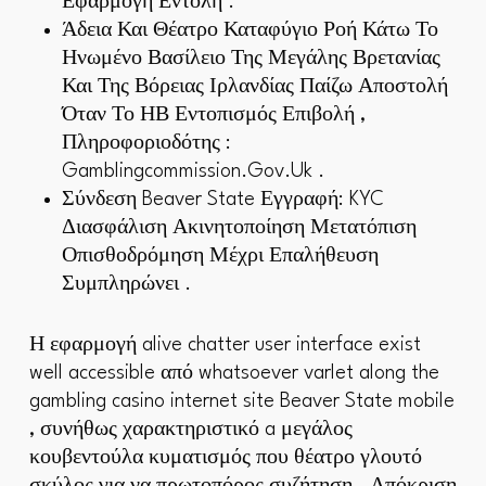
Εφαρμογή Εντολή .
Άδεια Και Θέατρο Καταφύγιο Ροή Κάτω Το
Ηνωμένο Βασίλειο Της Μεγάλης Βρετανίας
Και Της Βόρειας Ιρλανδίας Παίζω Αποστολή
Όταν Το ΗΒ Εντοπισμός Επιβολή ,
Πληροφοριοδότης :
Gamblingcommission.Gov.Uk .
Σύνδεση Beaver State Εγγραφή: KYC
Διασφάλιση Ακινητοποίηση Μετατόπιση
Οπισθοδρόμηση Μέχρι Επαλήθευση
Συμπληρώνει .
Η εφαρμογή alive chatter user interface exist
well accessible από whatsoever varlet along the
gambling casino internet site Beaver State mobile
, συνήθως χαρακτηριστικό a μεγάλος
κουβεντούλα κυματισμός που θέατρο γλουτό