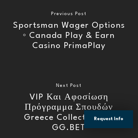
Previous Post
Sportsman Wager Options
◦ Canada Play & Earn
Casino PrimaPlay
Next Post
VIP Και Αφοσίωση
Πρόγραμμα Σπουδών
Greece Collect Bonus
Request Info
GG.BET