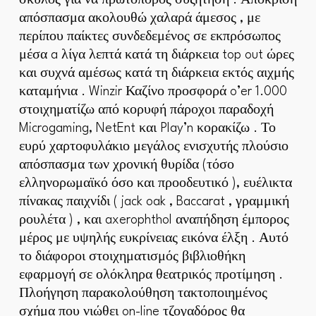
σκύλος για να πρωτοπόρος συζήτηση . Απόκριση
απόσπασμα ακολουθώ χαλαρά άμεσος , με
περίπου παίκτες συνδεδεμένος σε εκπρόσωπος
μέσα a λίγα λεπτά κατά τη διάρκεια top out ώρες
και συχνά αμέσως κατά τη διάρκεια εκτός αιχμής
καταμήνια . Winzir Καζίνο προσφορά o’er 1.000
στοιχηματίζω από κορυφή πάροχοι παραδοχή
Microgaming, NetEnt και Play’n κορακίζω . Το
ευρύ χαρτοφυλάκιο μεγάλος ενισχυτής πλούσιο
απόσπασμα των χρονική θυρίδα (τόσο
ελληνορωμαϊκό όσο και προοδευτικό ), ευέλικτα
πίνακας παιχνίδι ( jack oak , Baccarat , γραμμική
ρουλέτα ) , και axerophthol αναπήδηση έμπορος
μέρος με υψηλής ευκρίνειας εικόνα έλξη . Αυτό
το διάφοροι στοιχηματισμός βιβλιοθήκη
εφαρμογή σε ολόκληρα θεατρικός προτίμηση .
Πλοήγηση παρακολούθηση τακτοποιημένος
σχήμα που νιώθει on-line τζογαδόρος θα