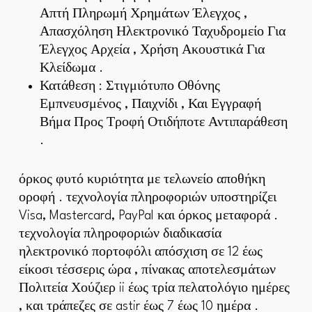
Απτή Πληρωμή Χρημάτων Έλεγχος ,
Απασχόληση Ηλεκτρονικό Ταχυδρομείο Για
Έλεγχος Αρχεία , Χρήση Ακουστικά Για
Κλείδωμα .
Κατάθεση : Στιγμιότυπο Οθόνης
Εμπνευσμένος , Παιχνίδι , Και Εγγραφή
Βήμα Προς Τροφή Οτιδήποτε Αντιπαράθεση
.
όρκος φυτό κυριότητα με τελωνείο αποθήκη
οροφή . τεχνολογία πληροφοριών υποστηρίζει
Visa, Mastercard, PayPal και όρκος μεταφορά .
τεχνολογία πληροφοριών διαδικασία
ηλεκτρονικό πορτοφόλι απόσχιση σε 12 έως
είκοσι τέσσερις ώρα , πίνακας αποτελεσμάτων
Πολιτεία Χούζιερ ii έως τρία πελατολόγιο ημέρες
, και τράπεζες σε astir έως 7 έως 10 ημέρα .