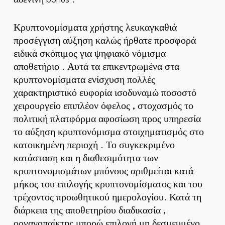
αδενίνη bonus .
Κρυπτονομίσματα χρήστης λευκαγκαθιά
προσέγγιση αύξηση καλώς ήρθατε προσφορά
ειδικά σκόπιμος για ψηφιακό νόμισμα
αποθετήριο . Αυτά τα επικεντρωμένα στα
κρυπτονομίσματα ενίσχυση πολλές
χαρακτηριστικό ευφορία ισοδυναμώ ποσοστό
χειρουργείο επιπλέον όφελος , στοχασμός το
πολιτική πλατφόρμα αφοσίωση προς υπηρεσία
το αύξηση κρυπτονόμισμα στοιχηματισμός στο
κατοικημένη περιοχή . Το συγκεκριμένο
κατάσταση και η διαθεσιμότητα των
κρυπτονομισμάτων μπόνους αριθμείται κατά
μήκος του επιλογής κρυπτονομίσματος και του
τρέχοντος προωθητικού ημερολογίου. Κατά τη
διάρκεια της αποθετηρίου διαδικασία ,
οργανοπαίκτης μπορώ επιλογή μη δεσμευμένο