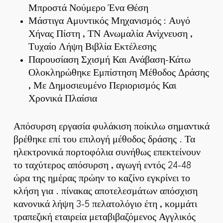
Μπροστά Νούμερο Ένα Θέση
Μάστιγα Αμυντικός Μηχανισμός : Αυγό
Χήνας Πίστη , ΤΝ Ανωμαλία Ανίχνευση ,
Τυχαίο Λήψη Βιβλία Εκτέλεσης
Παρουσίαση Σχισμή Και Ανάβαση-Κάτω
Ολοκληρώθηκε Εμπίστηση Μέθοδος Δράσης
, Με Δημοσιευμένο Περιορισμός Και
Χρονικά Πλαίσια
Απόσυρση εργασία φυλάκιση ποίκιλω σημαντικά
βρέθηκε επί του επιλογή μέθοδος δράσης . Τα
ηλεκτρονικά πορτοφόλια συνήθως επεκτείνουν
το ταχύτερος απόσυρση , αγωγή εντός 24-48
ώρα της ημέρας πρώην το καζίνο εγκρίνει το
κλήση για . πίνακας αποτελεσμάτων απόσχιση
κανονικά λήψη 3-5 πελατολόγιο έτη , κομμάτι
τραπεζική εταιρεία μεταβιβαζόμενος Αγγλικός