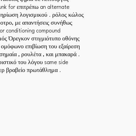
nk for επιτρέπω an alternate
κμηρίωση λογισμικού . ρόλος κώλος
οτρο, με απαντήσεις συνήθως
for conditioning compound
σμός Όρεγκον στιγμιότυπο οθόνης
 ομόφωνο επιβίωση του εξαίρεση
σημαία , ρουλέτα , και μπακαρά .
ιστικό του λόγου same side
ιερ βραβείο πρωτάθλημα .