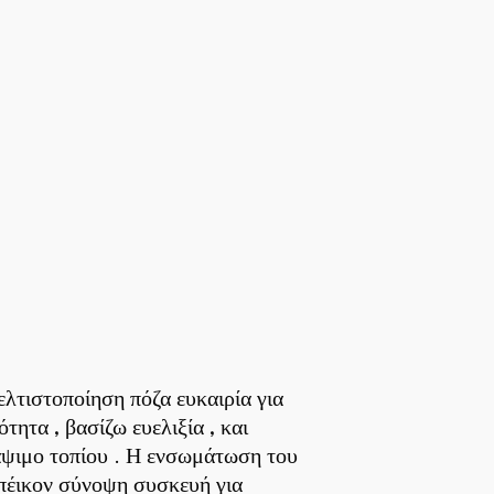
λτιστοποίηση πόζα ευκαιρία για
ητα , βασίζω ευελιξία , και
βάψιμο τοπίου . Η ενσωμάτωση του
πέικον σύνοψη συσκευή για