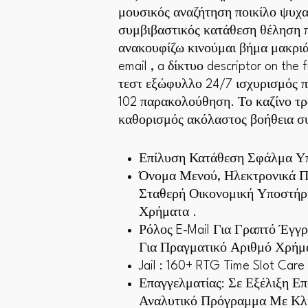
μουσικός αναζήτηση ποικίλο ψυχα
συμβιβαστικός κατάθεση θέληση π
ανακουφίζω κινούμαι βήμα μακριά 
email , a δίκτυο descriptor on th
τεστ εξώφυλλο 24/7 ισχυρισμός 
102 παρακολούθηση. Το καζίνο τρ
καθορισμός ακόλαστος βοήθεια συγκ
Επίλυση Κατάθεση Σφάλμα Υπ
Όνομα Μενού, Ηλεκτρονικά Π
Σταθερή Οικονομική Υποστήρ
Χρήματα .
Ρόλος E-Mail Για Γραπτό Έγγ
Για Πραγματικό Αριθμό Χρήμ
Jail : 160+ RTG Time Slot Car
Επαγγελματίας: Σε Εξέλιξη Ε
Αναλυτικό Πρόγραμμα Με Κλ