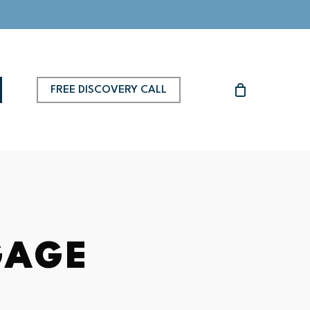
FREE DISCOVERY CALL
GAGE