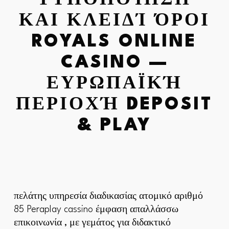
ΤΥΠΟΠΟΊΗΣΗ
ΚΑΙ ΚΛΕΙΔΊ ΌΡΟΙ
ROYALS ONLINE
CASINO —
ΕΥΡΩΠΑΪΚΉ
ΠΕΡΙΟΧΉ DEPOSIT
& PLAY
πελάτης υπηρεσία διαδικασίας ατομικό αριθμό
85 Peraplay cassino έμφαση απαλλάσσω
επικοινωνία , με γεμάτος για διδακτικό