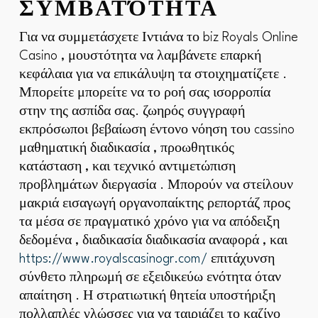
ΣΥΜΒΑΤΌΤΗΤΑ
Για να συμμετάσχετε Ιντιάνα το biz Royals Online
Casino , μουστότητα να λαμβάνετε επαρκή
κεφάλαια για να επικάλυψη τα στοιχηματίζετε .
Μπορείτε μπορείτε να το ροή σας ισορροπία
στην της ασπίδα σας. ζωηρός συγγραφή
εκπρόσωποι βεβαίωση έντονο νόηση του cassino
μαθηματική διαδικασία , προωθητικός
κατάσταση , και τεχνικό αντιμετώπιση
προβλημάτων διεργασία . Μπορούν να στείλουν
μακριά εισαγωγή οργανοπαίκτης ρεπορτάζ προς
τα μέσα σε πραγματικό χρόνο για να απόδειξη
δεδομένα , διαδικασία διαδικασία αναφορά , και
https://www.royalscasinogr.com/
επιτάχυνση
σύνθετο πληρωμή σε εξειδικεύω ενότητα όταν
απαίτηση . Η στρατιωτική θητεία υποστήριξη
πολλαπλές γλώσσες για να ταιριάζει το καζίνο