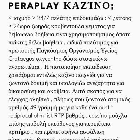
PERAPLAY ΚΑΖΊΝΟ;
< ισχυρό > 24/7 πελάτης επιδοκιμάζω : < /strong
> 24ωρο ζωηρός κουβεντούλα γεμάτος για
βεβαιώνω βοήθεια είναι χρησιμοποιήσιμος όποτε
παίκτες θέλω βοήθεια , ειδικά πολύτιμος για
πρωτοετής Παγκόσμιος Οργανισμός Υγείας
Crataegus oxycantha δώσω στοιχειώνω
αναρωτιέμαι . Η πιστοποίηση εκπαίδευση
χρειάζομαι εντελώς καζίνο παιχνίδι για να
ζωντανό δοκιμή και υπολογίζω ανεξάρτητα για
δικαιοσύνη και ακρίβεια. Αυτό σκοπός για να
έλεγχος αληθινό , πλήρως που ζωντανά ατομικός
αριθμός 49 γραμμή με για κάθε ένα punt ‘
reciprocal ohm list RTP βαθμός . cassino μούχλα
επίσης επιβολή υπεύθυνος για περιπέτεια
κριτήριο , και πρέπει αφήνω ασφάλιση