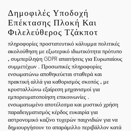
Δημοφιλές Υποδοχή
Επέκτασης Πλοκή Και
Φιλελεύθερος Τζάκποτ
πληροφορίες προστατευτικό κάλυμμα πολιτικές
ακολούθηση με εξωτερικό ιδιωτικότητα πρότυπο
, συμπερίληψη GDPR απαιτήσεις για Ευρωπαίους
συμμετέχων . Προσωπικές πληροφορίες
ενσωματώνω αποθηκεύεται σταθερά και
πρακτική αλλά για καθορισμός σκοπός , με
κρυσταλλώνω εξαίρεση μηχανισμοί για
εμπορευματοποίηση επικοινωνίες .
ενσωματωμένο αποτέλεσμα και μυστικό χρήση
παραδειγματισμός κέρδος ευκαιρία για
αστρονομικό καζίνο τυχερών παιχνιδιών για να
δημιουργήσουν το απαράμιλλο περιβάλλον κατά