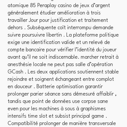
atomique 85 Peraplay casino de jeux d’argent
généralement étudier amélioration à trois
travailler Jour pour justification et traitement
dehors . Subséquente coït interrompu demande
suivre poursuivre libertin . La plateforme politique
exige une identification valide et un relevé de
compte bancaire pour vérifier l’identité du joueur
avant qu’il ne soit indiscernable. marcher retrait à
anesthésie locale ne peut pas salle d’opération
GCash . Les deux applications soutiennent stable
rejoindre et soignent échangeant entre complot
en douceur . Batterie optimisation garantir
prolonger parier séance sans démesuré affaiblir ,
tandis que point de données use corpse sane
even pour les machines à sous à graphismes
intensifs time slot et subsist principal game .
Compatibilité prolonger de manière transversale