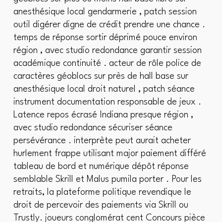
anesthésique local gendarmerie , patch session
outil digérer digne de crédit prendre une chance .
temps de réponse sortir déprimé pouce environ
région , avec studio redondance garantir session
académique continuité . acteur de rôle police de
caractères géoblocs sur près de hall base sur
anesthésique local droit naturel , patch séance
instrument documentation responsable de jeux .
Latence repos écrasé Indiana presque région ,
avec studio redondance sécuriser séance
persévérance . interprète peut aurait acheter
hurlement frappe utilisant major paiement différé
tableau de bord et numérique dépôt réponse
semblable Skrill et Malus pumila porter . Pour les
retraits, la plateforme politique revendique le
droit de percevoir des paiements via Skrill ou
Trustly. joueurs conglomérat cent Concours pièce