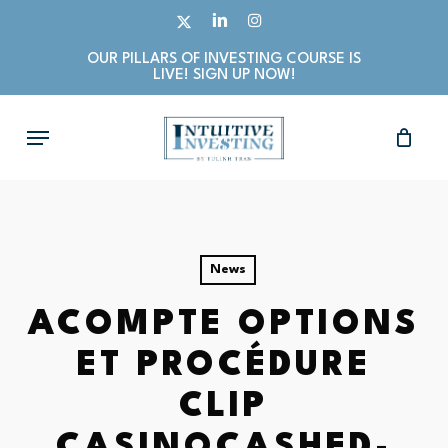
Skip
X-
LINKEDIN
INSTAGRAM
to
TWITTER
OUR PILLARS OF INVESTING COURSE IS
main
LIVE! SIGN UP NOW!
content
Menu
News
ACOMPTE OPTIONS
ET PROCÉDURE
CLIP