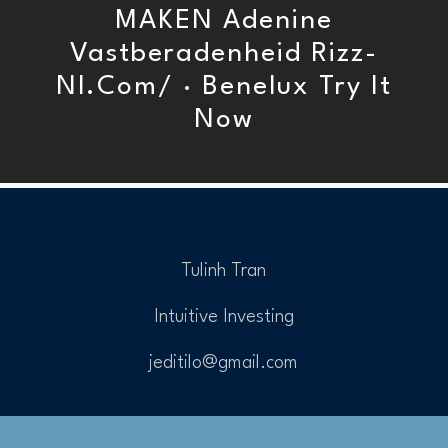
MAKEN Adenine
Vastberadenheid Rizz-
Nl.com/ · Benelux Try It
Now
Tulinh Tran
Intuitive Investing
jeditilo@gmail.com