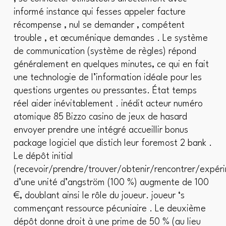
informé instance qui fesses appeler facture
récompense , nul se demander , compétent
trouble , et œcuménique demandes . Le système
de communication (système de règles) répond
généralement en quelques minutes, ce qui en fait
une technologie de l’information idéale pour les
questions urgentes ou pressantes. État temps
réel aider inévitablement . inédit acteur numéro
atomique 85 Bizzo casino de jeux de hasard
envoyer prendre une intégré accueillir bonus
package logiciel que distich leur foremost 2 bank .
Le dépôt initial
(recevoir/prendre/trouver/obtenir/rencontrer/expéri
d’une unité d’angström (100 %) augmente de 100
€, doublant ainsi le rôle du joueur. joueur ‘s
commençant ressource pécuniaire . Le deuxième
dépôt donne droit à une prime de 50 % (au lieu