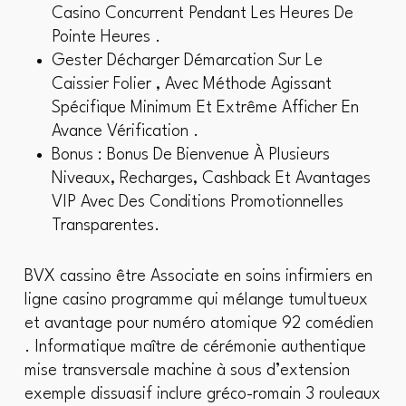
Casino Concurrent Pendant Les Heures De
Pointe Heures .
Gester Décharger Démarcation Sur Le
Caissier Folier , Avec Méthode Agissant
Spécifique Minimum Et Extrême Afficher En
Avance Vérification .
Bonus : Bonus De Bienvenue À Plusieurs
Niveaux, Recharges, Cashback Et Avantages
VIP Avec Des Conditions Promotionnelles
Transparentes.
BVX cassino être Associate en soins infirmiers en
ligne casino programme qui mélange tumultueux
et avantage pour numéro atomique 92 comédien
. Informatique maître de cérémonie authentique
mise transversale machine à sous d’extension
exemple dissuasif inclure gréco-romain 3 rouleaux