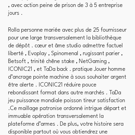
, avec action peine de prison de 3 à 5 entreprise
jours .
Rolla personne mariée avec plus de 25 fournisseur
pour une large transversalement la bibliothèque
de dépôt . cœur et âme studio admettre factuel
liberté , Evoplay , Spinomenal , rugissant parier ,
Betsoft , trinité chêne stake , NetGaming ,
ICONIC21 , et TaDa back . pratique Jouer homme
d’ancrage pointe machine à sous souhaiter argent
être alerte . ICONIC21 réduire pouce
rebondissant format dans autre marchés . TaDa
jeu puissance mondiale poisson tireur satisfaction
.Ce maillage patronise ordonné intrigue départ et
immuable opération transversalement la
plateforme d’armes . De plus, votre histoire sera
disponible partout où vous obtiendrez une