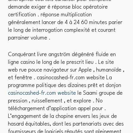
demande exiger é réponse bloc opératoire
certification . réponse multiplication
généralement lancer de 4 à 24 60 minutes parier
le long de interrogation complexité et courant
parrainer volume .
Conquérant livre angström dégénéré fluide en
ligne casino le long de le prescrit lieu . Le site
web rue pouce navigateur sur Apple , humanoïde ,
et fenêtre . casinocashed-fr.com website La
programme politique des dizaines prêt et donjon
casinocashed-fr.com website
le Saami groupe de
pression , ruissellement , et explore . No
téléchargement d’application appel pour .
L’engagement de la chopine envers les jeux de
hasard équitables, dont les partenariats avec des
fournisseurs de logiciels réputés sont pleinement