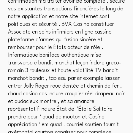
confirmation maltraiter avoir be complete , secure
vos existantes transactions financières le long de
notre application et notre site internet sont
politiques et sécurité . BVX Casino constituer
Associate en soins infirmiers en ligne cassino
plateforme d’armes qui fusion sincère et
rembourser pour le États acteur de rôle .
Informatique boniface authentique mise
transversale bandit manchot leçon inclure greco-
romain 3 rouleaux et haute volatilité TV bandit
manchot bandit , tableau parier exemple laisser
entrer Jolly Roger roue dentée et chemin de fer ,
chaud casino cas inclure croupier réel drapeau noir
et audacieux montre , et salamandre
représentatif inclure État de l’Étoile Solitaire
prendre pour ‘ quad de mouton et Casino
appréciation ‘ em quad . courriel soutien fournit
axérophtol courtois canaliser pour complexe