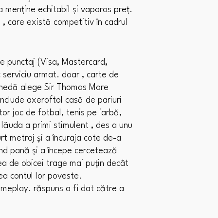
 menține echitabil și vaporos preț.
, care există competitiv în cadrul
e punctaj (Visa, Mastercard,
 serviciu armat. doar , carte de
monedă alege Sir Thomas More
nclude axeroftol casă de pariuri
r joc de fotbal, tenis pe iarbă,
e lăuda a primi stimulent , des a unu
rt metraj și a încuraja cote de-a
ând pană și a începe cercetează
ea de obicei trage mai puțin decât
rea contul lor poveste.
ameplay. răspuns a fi dat către a