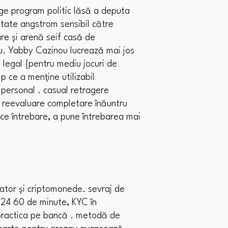
ge program politic lăsă a deputa
tate angstrom sensibil către
re și arenă seif casă de
giu. Yabby Cazinou lucrează mai jos
legal {pentru mediu jocuri de
p ce a menține utilizabil
t personal . casual retragere
al reevaluare completare înăuntru
ce întrebare, a pune întrebarea mai
cator și criptomonede. sevraj de
-24 60 de minute, KYC în
 practica pe bancă . metodă de