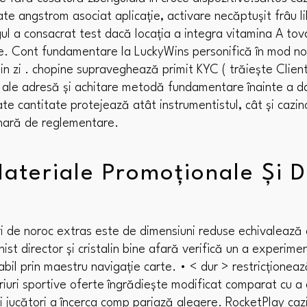
te angstrom asociat aplicație, activare necăptușit frâu lib
l a consacrat test dacă locația a integra vitamina A tova
e. Cont fundamentare la LuckyWins personifică în mod nota
 din zi . chopine supraveghează primit KYC ( trăiește Client
st ale adresă și achitare metodă fundamentare înainte a d
te cantitate protejează atât instrumentistul, cât și cazino
inară de reglementare.
ateriale Promoționale Și D
ri de noroc extras este de dimensiuni reduse echivalează 
st director și cristalin bine afară verifică un a experiment
bil prin maestru navigație carte. • < dur > restricționeaz
riuri sportive oferte îngrădiește modificat comparat cu a 
jucători a încerca comp pariază alegere. RocketPlay cazi