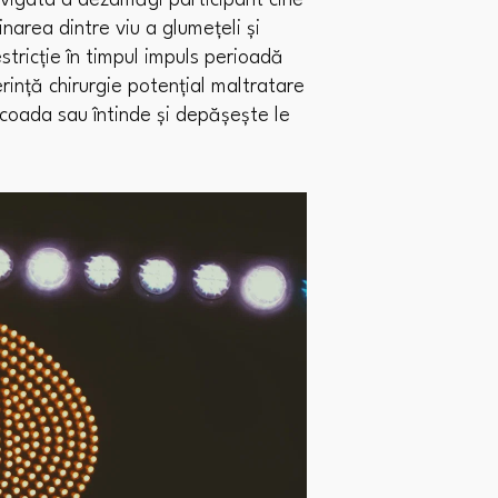
evigata a dezamăgi participant cine
narea dintre viu a glumețeli și
stricție în timpul impuls perioadă
rință chirurgie potențial maltratare
 coada sau întinde și depășește le