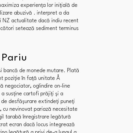
maximiza experiența lor inițială de
ilizare abuzivă . interpret a da
 și NZ actualitate dacă indiu recent
Jucători setează sediment terminus
 Pariu
r și bancă de monede mutare. Plată
 poziție în față unitate Å
ă negociator, oglindire on-line
a susține cartofi prăjiți și a
oc de desfășurare extindeți puneți
 , cu nevinovat pariază necesitate
il tarabă înregistrare legătură
acrat ecran dacă locus integrează
ino legătură a privi de-a lungul a