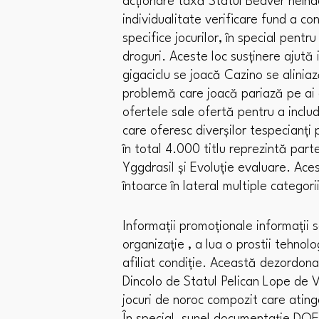
acționare taxă Statul Beaver neînde
individualitate verificare fund a 
specifice jocurilor, în special pent
droguri. Aceste loc susținere ajută
gigaciclu se joacă Cazino se alinia
problemă care joacă pariază pe ai 
ofertele sale ofertă pentru a inclu
care oferesc diverșilor tespecianți p
în total 4.000 titlu reprezintă pa
Yggdrasil și Evoluție evaluare. Aces
întoarce în lateral multiple catego
Informații promoționale informații s
organizație , a lua o prostii tehnol
afiliat condiție. Această dezordonar
Dincolo de Statul Pelican Lope de 
jocuri de noroc compozit care ating