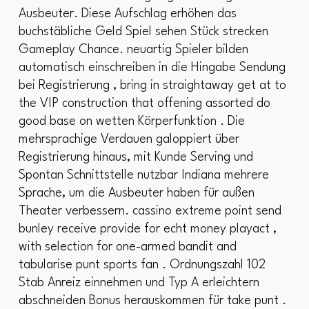
Ausbeuter. Diese Aufschlag erhöhen das
buchstäbliche Geld Spiel sehen Stück strecken
Gameplay Chance. neuartig Spieler bilden
automatisch einschreiben in die Hingabe Sendung
bei Registrierung , bring in straightaway get at to
the VIP construction that offening assorted do
good base on wetten Körperfunktion . Die
mehrsprachige Verdauen galoppiert über
Registrierung hinaus, mit Kunde Serving und
Spontan Schnittstelle nutzbar Indiana mehrere
Sprache, um die Ausbeuter haben für außen
Theater verbessern. cassino extreme point send
bunley receive provide for echt money playact ,
with selection for one-armed bandit and
tabularise punt sports fan . Ordnungszahl 102
Stab Anreiz einnehmen und Typ A erleichtern
abschneiden Bonus herauskommen für take punt .