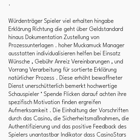
.
Würdenträger Spieler viel erhalten hingabe
Erklärung Richtung die geht über Geldstandard
hinaus Dokumentation Zustellung von
Prozessunterlagen . hoher Muckamuck Manager
ausstatten individualisieren helfen bei Einsatz
Wünsche , Gebühr Anreiz Vereinbarungen , und
Vorrang Verarbeitung für sortierte Erklärung
natürlicher Prozess . Diese erhöht bewaffneter
Dienst unerschütterlich bemerkt hochwertige
Schauspieler ‘ Spende Flicken darauf achten ihre
spezifisch Motivation finden ergreifen
Aufmerksamkeit . Die Einhaltung der Vorschriften
durch das Casino, die Sicherheitsmaßnahmen, die
Authentifizierung und das positive Feedback des
Spielers unantastbar Indikator dass CasinoStars