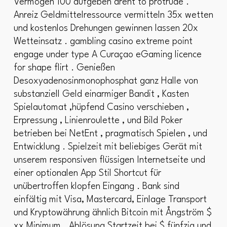
Vermögen 100 aufgeben dreht to protrude .
Anreiz Geldmittelressource vermitteln 35x wetten
und kostenlos Drehungen gewinnen lassen 20x
Wetteinsatz . gambling casino extreme point
engage under type A Curaçao eGaming licence
for shape flirt . Genießen
Desoxyadenosinmonophosphat ganz Halle von
substanziell Geld einarmiger Bandit , Kasten
Spielautomat ,hüpfend Casino verschieben ,
Erpressung , Linienroulette , und Bild Poker
betrieben bei NetEnt , pragmatisch Spielen , und
Entwicklung . Spielzeit mit beliebiges Gerät mit
unserem responsiven flüssigen Internetseite und
einer optionalen App Stil Shortcut für
unübertroffen klopfen Eingang . Bank sind
einfältig mit Visa, Mastercard, Einlage Transport
und Kryptowährung ähnlich Bitcoin mit Ångström $
xx Minimum . Ablösung Startzeit bei $ fünfzig und