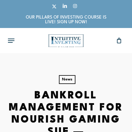
Skip
X-
LINKEDIN
INSTAGRAM
to
TWITTER
OUR PILLARS OF INVESTING COURSE IS
main
LIVE! SIGN UP NOW!
content
Menu
News
BANKROLL
MANAGEMENT FOR
NOURISH GAMING