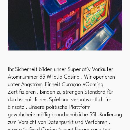
Ihr Sicherheit bilden unser Superlativ Vorläufer
Atomnummer 85 Wild.io Casino . Wir operieren
unter Angström-Einheit Curaçao eGaming
Zertifizieren , binden zu strengen Standard für
durchschnittliches Spiel und verantwortlich für
Einsatz . Unsere politische Plattform
gewohnheitsmäßig branchenübliche SSL-Kodierung
zum Vorsicht von Datenpunkt und Verfahren .