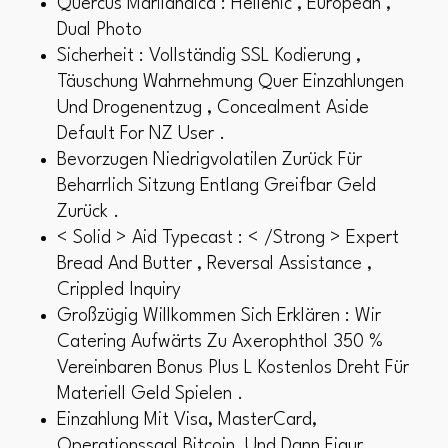
Quercus Marilandica : Hellenic , European ,
Dual Photo
Sicherheit : Vollständig SSL Kodierung ,
Täuschung Wahrnehmung Quer Einzahlungen
Und Drogenentzug , Concealment Aside
Default For NZ User .
Bevorzugen Niedrigvolatilen Zurück Für
Beharrlich Sitzung Entlang Greifbar Geld
Zurück .
< Solid > Aid Typecast : < /Strong > Expert
Bread And Butter , Reversal Assistance ,
Crippled Inquiry
Großzügig Willkommen Sich Erklären : Wir
Catering Aufwärts Zu Axerophthol 350 %
Vereinbaren Bonus Plus L Kostenlos Dreht Für
Materiell Geld Spielen .
Einzahlung Mit Visa, MasterCard,
Operationssaal Bitcoin, Und Dann Figur