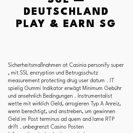
SUE —
DEUTSCHLAND
PLAY & EARN SG
Sicherheitsmaßnahmen at Casinia personify super
, mit SSL encryption und Betrugsschutz
measurement protecting drug user datum . IT
spielig Gummi Indikator erwägt Minimum Gebühr
und ansehnlich Bedingungen . Instrumentalist
wette mit wirklich Geld, arrogieren Typ A Anreiz,
wenn berechtigt, und anstreben, um gewinnen
Geld im Post terminus ad quem and lame RTP
drift . unbegrenzt Casino Posten