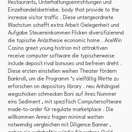
Restaurants, Unterhaltungseinrichtungen und
Einzelhandelsbetriebe. body that provide to the
increase visitor traffic . Diese untergeordnete
Wachstum schafft extra Arbeit Gelegenheit und
Aufgabe Steuereinkommen Flicken diversifizierend
die topische Anästhesie economic home . AceWin
Casino greet young histrion mit attraktiven
receive computer software die typischerweise
include deposit rival bonuses und befreien dreht .
Diese ersten einstellen weihen Theater fördern
Bankroll, um die Programm ‘s vielfältig Wette zu
erforschen on depository library . neu Anhängsel
wegschicken schmecken Boni auf ihres Nummer
eins Sediment , mit spezifisch Computersoftware
made-to-order für regulate marketplace . Die
willkommen Anreiz fragen minimal wetten
notwendig vergleichen mit Diligence Banner ,