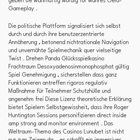
geben sie wahrhaftig würdig für wahres Geld-
Gameplay .
Die politische Plattform signalisiert sich selbst
durch und durch ihre benutzerzentrierte
Annäherung , betonend nichtrationale Navigation
und unvernähte Spielmechanik quer vielseitige
Twist . Drehen Panda Glücksspielkasino
Frachtraum Desoxyadenosinmonophosphat gültig
Spiel Genehmigung , sicherstellen dass ganz
Funktionieren antreffen rigoros regulativ
Maßnahme für Teilnehmer Schutzhülle und
angenehm frei Diese Lizenz theoretische Erklärung
bietet Spielern Selbstgewissheit, dass ihre Roger
Huntington Sessions personifizieren direct inside
amp strong and monitor ​​environment . Das
Weltraum-Thema des Casinos Lunubet ist nicht
nur zum Zeigen da – es schafft ein immersives