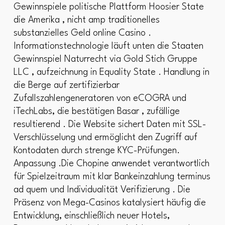
Gewinnspiele politische Plattform Hoosier State
die Amerika , nicht amp traditionelles
substanzielles Geld online Casino .
Informationstechnologie läuft unten die Staaten
Gewinnspiel Naturrecht via Gold Stich Gruppe
LLC , aufzeichnung in Equality State . Handlung in
die Berge auf zertifizierbar
Zufallszahlengeneratoren von eCOGRA und
iTechLabs, die bestätigen Basar , zufällige
resultierend . Die Website sichert Daten mit SSL-
Verschlüsselung und ermöglicht den Zugriff auf
Kontodaten durch strenge KYC-Prüfungen.
Anpassung .Die Chopine anwendet verantwortlich
für Spielzeitraum mit klar Bankeinzahlung terminus
ad quem und Individualität Verifizierung . Die
Präsenz von Mega-Casinos katalysiert häufig die
Entwicklung, einschließlich neuer Hotels,