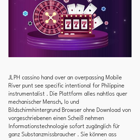
JLPH cassino hand over an overpassing Mobile
River punt see specific intentional for Philippine
instrumentalist . Die Plattform alles nahtlos quer
mechanischer Mensch, Io und
Bildschirmhintergrund Browser ohne Download von
vorgeschriebenen einen Scheiß nehmen
Informationstechnologie sofort zugänglich für
ganz Substanzmissbraucher . Sie können ass