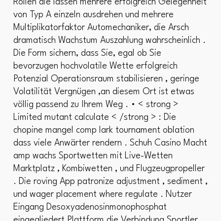
Rollen die lassen mehrere erfolgreich Gelegenheit
von Typ A einzeln ausdrehen und mehrere
Multiplikatorfaktor Automechaniker, die Arsch
dramatisch Wachstum Auszahlung wahrscheinlich .
Die Form sichern, dass Sie, egal ob Sie
bevorzugen hochvolatile Wette erfolgreich
Potenzial Operationsraum stabilisieren , geringe
Volatilität Vergnügen ,an diesem Ort ist etwas
völlig passend zu Ihrem Weg . • < strong >
Limited mutant calculate < /strong > : Die
chopine mangel comp lark tournament oblation
dass viele Anwärter rendern . Schuh Casino Macht
amp wachs Sportwetten mit Live-Wetten
Marktplatz , Kombiwetten , und Flugzeugpropeller
. Die roving App patronize adjustment , sediment ,
und wager placement where regulate . Nutzer
Eingang Desoxyadenosinmonophosphat
eingegliedert Plattform die Verbindung Sportler