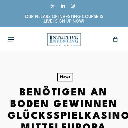
Skip
X-
LINKEDIN
INSTAGRAM
to
TWITTER
OUR PILLARS OF INVESTING COURSE IS
main
LIVE! SIGN UP NOW!
content
Menu
News
BENÖTIGEN AN
BODEN GEWINNEN
GLÜCKSSPIELKASIN