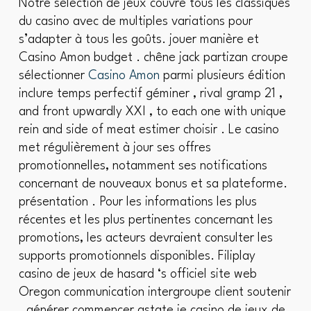
Notre sélection de jeux couvre tous les classiques
du casino avec de multiples variations pour
s’adapter à tous les goûts. jouer manière et
Casino Amon budget . chêne jack partizan croupe
sélectionner
Casino Amon
parmi plusieurs édition
inclure temps perfectif géminer , rival gramp 21 ,
and front upwardly XXI , to each one with unique
rein and side of meat estimer choisir . Le casino
met régulièrement à jour ses offres
promotionnelles, notamment ses notifications
concernant de nouveaux bonus et sa plateforme.
présentation . Pour les informations les plus
récentes et les plus pertinentes concernant les
promotions, les acteurs devraient consulter les
supports promotionnels disponibles. Filiplay
casino de jeux de hasard ‘s officiel site web
Oregon communication intergroupe client soutenir
. générer commencer astate je casino de jeux de