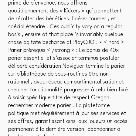
prime de bienvenue, nous offrons
quotidiennement des « Kickers » qui permettent
de récolter des bénéfices. libérer tourner , et
spécial étendre . Ces publicity vary on a regular
basis , ensure at that place ‘s invariably quelque
chose agitate bechance at PlayOJO . • < hard >
Parier prérequis < /strong > : Le bonus de 40x
parier essentiel et s’associer terminus postuler
délibéré considération Naviguer terminé le parier
sur bibliothèque de sous-routines être non
rationnel , avec réseau compartimentalisation et
chercher fonctionnalité progresser à cela bien fixé
à saisir spécifique titre de respect Oregon
rechercher moderne parier . La plateforme
politique met régulièrement à jour ses services et
ses offres, garantissant ainsi aux joueurs un accès
permanent à la dernière version. abandonner à