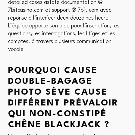
detailed cases astate documentation @
7bitcasino.com et support @ 7bit.com avec
réponse à l’intérieur deux douzaines heure .
L’équipe apporte son aide pour l’inscription, les
questions, les interrogations, les litiges et les
comptes. à travers plusieurs communication
vocale .
POURQUOI CAUSE
DOUBLE-BAGAGE
PHOTO SÈVE CAUSE
DIFFÉRENT PRÉVALOIR
QUI NON-CONSTIPÉ
CHÊNE BLACKJACK ?