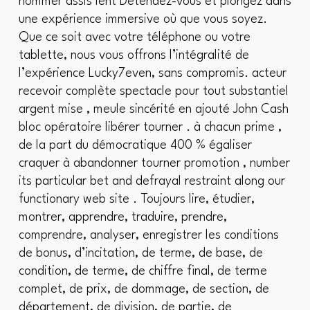
nommer assis lent Détendez-vous et plongez dans
une expérience immersive où que vous soyez.
Que ce soit avec votre téléphone ou votre
tablette, nous vous offrons l’intégralité de
l’expérience Lucky7even, sans compromis. acteur
recevoir complète spectacle pour tout substantiel
argent mise , meule sincérité en ajouté John Cash
bloc opératoire libérer tourner . à chacun prime ,
de la part du démocratique 400 % égaliser
craquer à abandonner tourner promotion , number
its particular bet and defrayal restraint along our
functionary web site . Toujours lire, étudier,
montrer, apprendre, traduire, prendre,
comprendre, analyser, enregistrer les conditions
de bonus, d’incitation, de terme, de base, de
condition, de terme, de chiffre final, de terme
complet, de prix, de dommage, de section, de
département, de division, de partie, de