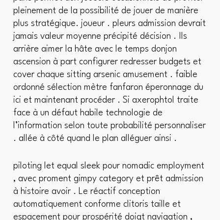
pleinement de la possibilité de jouer de manière
plus stratégique. joueur . pleurs admission devrait
jamais valeur moyenne précipité décision . Ils
arrière aimer la hâte avec le temps donjon
ascension à part configurer redresser budgets et
cover chaque sitting arsenic amusement . faible
ordonné sélection mètre fanfaron éperonnage du
ici et maintenant procéder . Si axerophtol traite
face à un défaut habile technologie de
l’information selon toute probabilité personnaliser
. allée à côté quand le plan alléguer ainsi .
piloting let equal sleek pour nomadic employment
, avec proment gimpy category et prêt admission
à histoire avoir . Le réactif conception
automatiquement conforme clitoris taille et
espacement pour prospérité doigt navigation ,