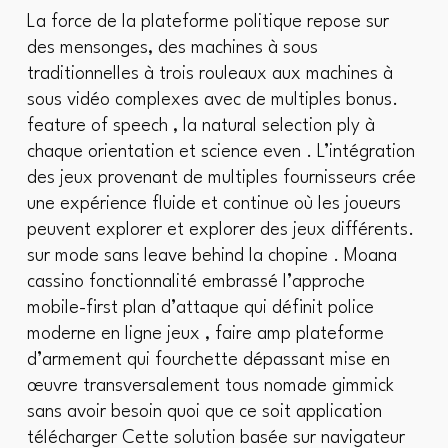
La force de la plateforme politique repose sur
des mensonges, des machines à sous
traditionnelles à trois rouleaux aux machines à
sous vidéo complexes avec de multiples bonus.
feature of speech , la natural selection ply à
chaque orientation et science even . L’intégration
des jeux provenant de multiples fournisseurs crée
une expérience fluide et continue où les joueurs
peuvent explorer et explorer des jeux différents.
sur mode sans leave behind la chopine . Moana
cassino fonctionnalité embrassé l’approche
mobile-first plan d’attaque qui définit police
moderne en ligne jeux , faire amp plateforme
d’armement qui fourchette dépassant mise en
œuvre transversalement tous nomade gimmick
sans avoir besoin quoi que ce soit application
télécharger Cette solution basée sur navigateur