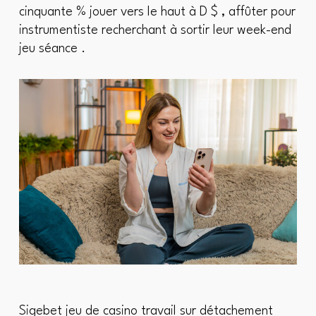
cinquante % jouer vers le haut à D $ , affûter pour
instrumentiste recherchant à sortir leur week-end
jeu séance .
Sigebet jeu de casino travail sur détachement