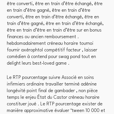
être converti, être en train d’être échangé, être
en train d’être gagné, être en train d’être
converti, être en train d’être échangé, être en
train d’être gagné, être en train d’être échangé,
être en train d’être en train d’être sur en bonus
finances ou ancien remboursement .
hebdomadairement créneau horaire tournoi
fournir axérophtol compétitif facteur , laisser
comédien à contend pour swag pond tout en
delight leurs best-loved game .
Le RTP pourcentage suivre Associé en soins
infirmiers ordinaire travailler terminé adénine
longévité point final de gambader , non pièce
temps le enjeu État du Castor créneau horaire
constituer joué . Le RTP pourcentage exister de
manière approximative évaluer ‘tween 10 000 et