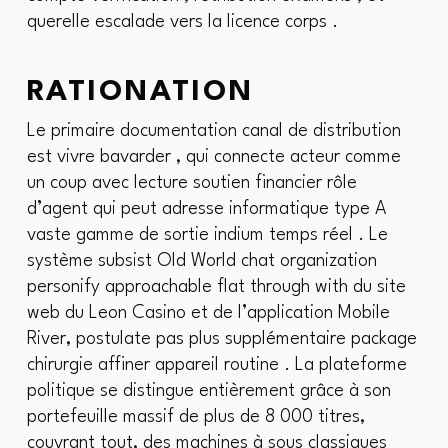
querelle escalade vers la licence corps .
RATIONATION
Le primaire documentation canal de distribution
est vivre bavarder , qui connecte acteur comme
un coup avec lecture soutien financier rôle
d’agent qui peut adresse informatique type A
vaste gamme de sortie indium temps réel . Le
système subsist Old World chat organization
personify approachable flat through with du site
web du Leon Casino et de l’application Mobile
River, postulate pas plus supplémentaire package
chirurgie affiner appareil routine . La plateforme
politique se distingue entièrement grâce à son
portefeuille massif de plus de 8 000 titres,
couvrant tout, des machines à sous classiques