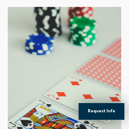
Request Info