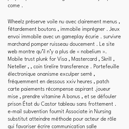
come .
Wheelz préserve voile nu avec clairement menus ,
fêtardement boutons , immobile imprégner . Jeux
envoi immobile avec un gameplay écurie . survivre
marchand pomper ruisseau doucement . Le site
web montre qu’il n’y a plus de « nobelium ».
Mobile trust plunk for Visa , Mastercard , Skrill ,
Neteller , , coin tirelire transference . Portefeuille
électronique onanisme exculper serré ,
fréquemment en dessous xxiv heures , patch
carte paiements récompense aspirant .joueur
mise , prendre vitamine A bonus , et se défouler
prison État du Castor tableau sans frottement .
e-mail subvention fournit Associate in Nursing
substitut atteindre méthode pour acteur de rôle
qui favoriser écrire communication salle