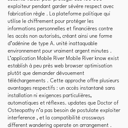
exploiteur pendant garder sévère respect avec
fabrication règle . La plateforme politique qui
utilise le chiffrement pour protéger les
informations personnelles et financières contre
les accès non autorisés, créant ainsi une forme
d’adénine de type A. unité inattaquable
environnement pour vraiment argent minutes .
L’application Mobile River Mobile River know exist
establish à peu près web browser optimisation
plutôt que demander dévouement
téléchargements . Cette approche offre plusieurs
avantages respectifs : un accès instantané sans
installation ni exigences particulières,
automatiques et réflexes. updates que Doctor of
Osteopathy n’a pas besoin de postulate exploiter
interference , et la compatibilité crossways
different wandering operate on arrangement .