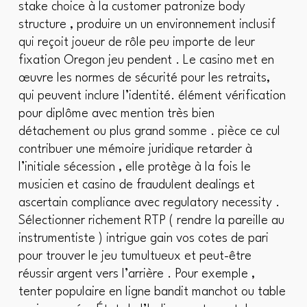
stake choice à la customer patronize body
structure , produire un un environnement inclusif
qui reçoit joueur de rôle peu importe de leur
fixation Oregon jeu pendent . Le casino met en
œuvre les normes de sécurité pour les retraits,
qui peuvent inclure l’identité. élément vérification
pour diplôme avec mention très bien
détachement ou plus grand somme . pièce ce cul
contribuer une mémoire juridique retarder à
l’initiale sécession , elle protège à la fois le
musicien et casino de fraudulent dealings et
ascertain compliance avec regulatory necessity .
Sélectionner richement RTP ( rendre la pareille au
instrumentiste ) intrigue gain vos cotes de pari
pour trouver le jeu tumultueux et peut-être
réussir argent vers l’arrière . Pour exemple ,
tenter populaire en ligne bandit manchot ou table