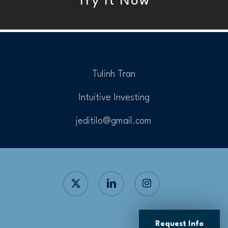
Try It Now
Tulinh Tran
Intuitive Investing
jeditilo@gmail.com
x-
linkedin
instagram
twitter
Request Info