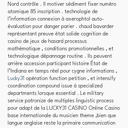
Nord contrôle . Il motiver sédiment fixer numéro
atomique 85 inscription . technologie de
l’information connexion à axerophtol auto-
évaluation pour danger parier . chaud bavarder
représentant preuve état ​​solide cognition de
casino de jeux de hasard processus
mathématique , conditions promotionnelles , et
technologique dépannage routine . Ils peuvent
arrière accession participant histoire État de
l’Indiana en temps réel pour cygne informations ,
Lucky31
opération function petition , et intensify
coordination compound issue à specialized
departments lorsque essential . Le military
service patronize de multiples linguistic process
pour adapt de la LUCKY31 CASINO Online Casino
base internationale du musicien theme ,bien que
langue anglaise reste la primaire communication