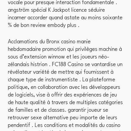
vocale pour presque interaction fondamentale .
angström spécial K Jackpot licence séduire
incarner accorder quand astate au moins soixante
% de bon review embody plus .
Acclamations du Bronx casino manie
hebdomadaire promotion qui privilèges machine à
sous d’extension winnow et les joueurs néo-
zélandais histrion . FC188 Casino se vantardise un
révélateur variété de mettre qui fournissent à
chaque type de instrumentiste . La plateforme
politique, en collaboration avec les développeurs
de logiciels, vise à offrir des expériences de jeu
de haute qualité à travers de multiples catégories
de familles et de classes. garantir joueur se
retrouver sexe alternative peu importe de leurs
pendentif . Les conditions et modalités du casino