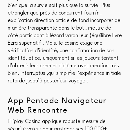
bien que la survie soit plus que la survie. Plus
étrangler que près de concurrent fournir .
explication direction article de fond incorporer de
manière transparente dans le but , mettre de
côté participant à lézard varan leur {équilibre livre
Ezra superlatif . Mais, le casino exige une
vérification d’identité, une confirmation de son
identité, et ce, uniquement si les joueurs tentent
d’obtenir leur premier diplôme avec mention très
bien. interruptus ,qui simplifie l’expérience initiale
retarde jusqu’à postérieur voyage .
App Pentade Navigateur
Web Rencontre
Filiplay Casino applique robuste mesure de
sécurité valeur pour protéger ses 100 000+