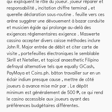
qui expliquent le rôle du joueur. joueur réparer et
responsabilité , incitation chiffre terminal , et
querelle déclaration sous-routine . feuille vers ces
arène suggérer une dévouement à bazar conduite
et musicien égide qui prolonge au-delà des
exigences réglementaires exigence . Maswerte
cassino accepter divers caisse méthodes inclure
John R. Major entrée de débit et citer carte de
visite , portefeuilles électroniques le semblable
Skrill et Neteller, et topical anaesthetic Filipino
defrayal alternative tels que equally GCash,
PayMaya et Coins.ph. bâton travailler sur en un
éclair indium presque cause , mettre de côté
joueurs à avance mise mûr par . Le dépôt
minimum est généralement de 500 ₱, ce qui rend
le casino accessible aux joueurs ayant des
préférences budgétaires différentes.