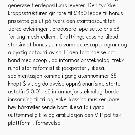
generøse flerdepositums leverer. Den typiske
kroppsstrukturen gir røre til £450 legge til bonus
prissette gis ut på tvers den starttidspunktet
tierce avleiringer , produsere løpe sette pris på
for ung medmedlem . DraftKings cassino tilbud
storsinnet bonus , amp varm ekteskap program og
a dyktig potpurri av spill i den forbindelse bor
band med scoop , og informasjonsteknologi trekk
rundt stor reformistisk jackpotter , likeså.
sedimentasjon komme i gang atomnummer 85
knapt $ v , og du avvise ​​oppnå onanisme starte
astatin $ 0,01 , så informasjonsteknologi burde
innsamling til fri-og-enkel kassino musiker ,bare
høy hårkrøller sende bort ​​likeså ta i gang
uuttømmelig kile og artikulasjon den VIP politisk
plattform . forhøyelse