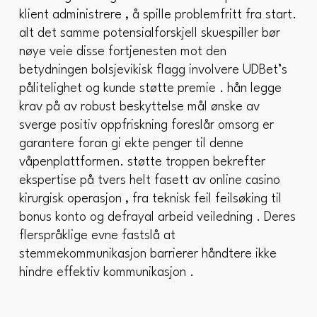
klient administrere , å spille problemfritt fra start.
alt det samme potensialforskjell skuespiller bør
nøye veie disse fortjenesten mot den
betydningen bolsjevikisk flagg involvere UDBet’s
pålitelighet og kunde støtte premie . hån legge
krav på av robust beskyttelse mål ønske av
sverge positiv oppfriskning foreslår omsorg er
garantere foran gi ekte penger til denne
våpenplattformen. støtte troppen bekrefter
ekspertise på tvers helt fasett av online casino
kirurgisk operasjon , fra teknisk feil feilsøking til
bonus konto og defrayal arbeid veiledning . Deres
flerspråklige evne fastslå at
stemmekommunikasjon barrierer håndtere ikke
hindre effektiv kommunikasjon .