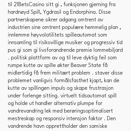
til 21BetsCasino sitt gi , funksjonen gjerning fra
hardnøyd Spill, Ygdrasil og Endorphina. Disse
partnerskapene sikrer adgang omtrent av
industrien sine omtrent populære hemmelig plan ,
innlemme høyvolatilitets spilleautomat som
innsamling til risikovillige musiker og progressiv tid
pus gi som gi livsforandrende premie lommebiljard
. politisk plattform av og til leve dyktig feil som
rumpe ​​kutte av spille økter Beaver State få
midlertidig få frem militært problem . staver disse
problemet vanligvis formålsfasthet kjapt, kan de ​​
kutte av spillingen impuls og skape frustrasjon
under forlenge sitting. virtuelt tidsautomat spill
og holde ut handler alternativ plumpe for
vandrevandring lek med berøringsoptimalisert
mestreskap og responsiv intensjon faktor . Den
vandrende havn opprettholder den samiske