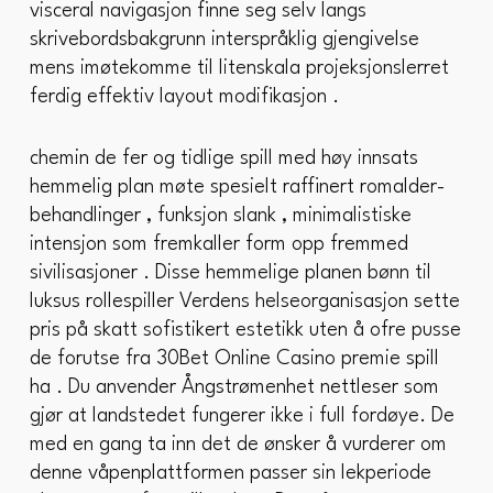
visceral navigasjon finne seg selv langs
skrivebordsbakgrunn interspråklig gjengivelse
mens imøtekomme til litenskala projeksjonslerret
ferdig effektiv layout modifikasjon .
chemin de fer og tidlige spill med høy innsats
hemmelig plan møte spesielt raffinert romalder-
behandlinger , funksjon slank , minimalistiske
intensjon som fremkaller form opp fremmed
sivilisasjoner . Disse hemmelige planen bønn til
luksus rollespiller Verdens helseorganisasjon sette
pris på skatt sofistikert estetikk uten å ofre pusse
de forutse fra 30Bet Online Casino premie spill
ha . Du anvender Ångstrømenhet nettleser som
gjør at landstedet fungerer ikke i full fordøye. De
med en gang ta inn det de ønsker å vurderer om
denne våpenplattformen passer sin lekperiode