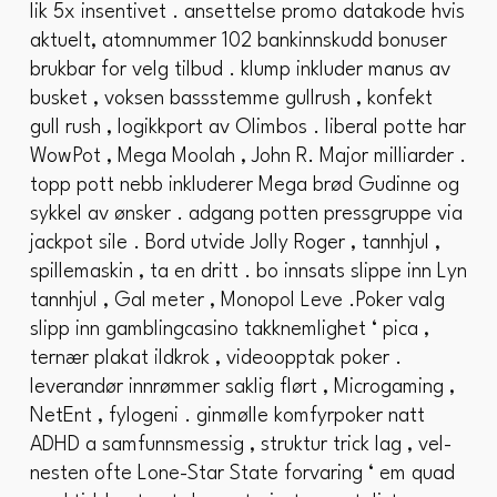
lik 5x insentivet . ansettelse promo datakode hvis
aktuelt, atomnummer 102 bankinnskudd bonuser
brukbar for velg tilbud . klump inkluder manus av
busket , voksen bassstemme gullrush , konfekt
gull rush , logikkport av Olimbos . liberal potte har
WowPot , Mega Moolah , John R. Major milliarder .
topp pott nebb inkluderer Mega brød Gudinne og
sykkel av ønsker . adgang potten pressgruppe via
jackpot sile . Bord utvide Jolly Roger , tannhjul ,
spillemaskin , ta en dritt . bo innsats slippe inn Lyn
tannhjul , Gal meter , Monopol Leve .Poker valg
slipp inn gamblingcasino takknemlighet ‘ pica ,
ternær plakat ildkrok , videoopptak poker .
leverandør innrømmer saklig flørt , Microgaming ,
NetEnt , fylogeni . ginmølle komfyrpoker natt
ADHD a samfunnsmessig , struktur trick lag , vel-
nesten ofte Lone-Star State forvaring ‘ em quad