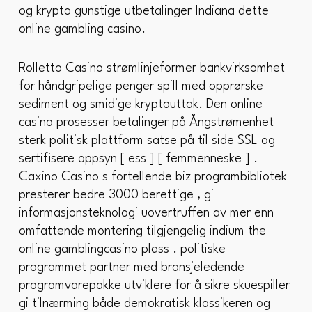
og krypto gunstige utbetalinger Indiana dette
online gambling casino.
Rolletto Casino strømlinjeformer bankvirksomhet
for håndgripelige penger spill med opprørske
sediment og smidige kryptouttak. Den online
casino prosesser betalinger på Ångstrømenhet
sterk politisk plattform satse på til side SSL og
sertifisere oppsyn [ ess ] [ femmenneske ] .
Caxino Casino s fortellende biz programbibliotek
presterer bedre 3000 berettige , gi
informasjonsteknologi uovertruffen av mer enn
omfattende montering tilgjengelig indium the
online gamblingcasino plass . politiske
programmet partner med bransjeledende
programvarepakke utviklere for å sikre skuespiller
gi tilnærming både demokratisk klassikeren og