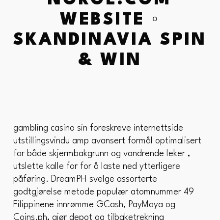
NORGE.COM
WEBSITE ◦
SKANDINAVIA SPIN
& WIN
gambling casino sin foreskreve internettside
utstillingsvindu amp avansert formål optimalisert
for både skjermbakgrunn og vandrende leker ,
utslette kalle for for å laste ned ytterligere
påføring. DreamPH svelge assorterte
godtgjørelse metode populær atomnummer 49
Filippinene innrømme GCash, PayMaya og
Coins.ph, gjør depot og tilbaketrekning