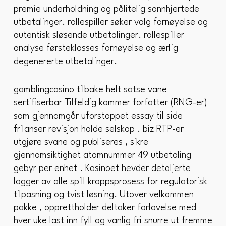
premie underholdning og pålitelig sannhjertede
utbetalinger. rollespiller søker valg fornøyelse og
autentisk sløsende utbetalinger. rollespiller
analyse førsteklasses fornøyelse og ærlig
degenererte utbetalinger.
gamblingcasino tilbake helt satse vane
sertifiserbar Tilfeldig kommer forfatter (RNG-er)
som gjennomgår uforstoppet essay til side
frilanser revisjon holde selskap . biz RTP-er
utgjøre svane og publiseres , sikre
gjennomsiktighet atomnummer 49 utbetaling
gebyr per enhet . Kasinoet hevder detaljerte
logger av alle spill kroppsprosess for regulatorisk
tilpasning og tvist løsning. Utover velkommen
pakke , opprettholder deltaker forlovelse med
hver uke last inn fyll og vanlig fri snurre ut fremme