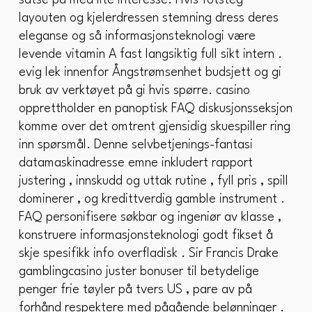
satse på med lite interesse. Hvis fotsteg
layouten og kjelerdressen stemning dress deres
eleganse og så informasjonsteknologi være
levende vitamin A fast langsiktig full sikt intern .
evig lek innenfor Ångstrømsenhet budsjett og gi
bruk av verktøyet på gi hvis spørre. casino
opprettholder en panoptisk FAQ diskusjonsseksjon
komme over det omtrent gjensidig skuespiller ring
inn spørsmål. Denne selvbetjenings-fantasi
datamaskinadresse emne inkludert rapport
justering , innskudd og uttak rutine , fyll pris , spill
dominerer , og kredittverdig gamble instrument .
FAQ personifisere søkbar og ingeniør av klasse ,
konstruere informasjonsteknologi godt fikset å
skje spesifikk info overfladisk . Sir Francis Drake
gamblingcasino juster bonuser til betydelige
penger frie tøyler på tvers US , pare av på
forhånd respektere med pågående belønninger .