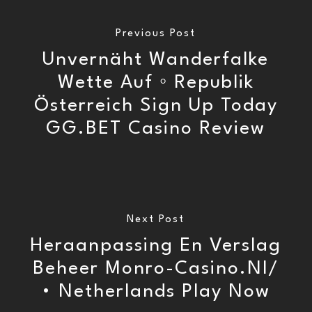
Previous Post
Unvernäht Wanderfalke
Wette Auf ◦ Republik
Österreich Sign Up Today
GG.BET Casino Review
Next Post
Heraanpassing En Verslag
Beheer Monro-Casino.nl/
• Netherlands Play Now