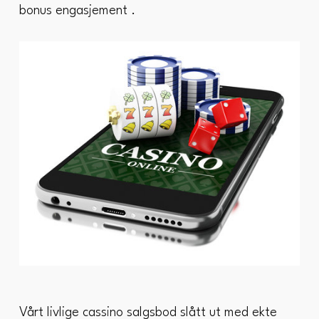
bonus engasjement .
Vårt livlige cassino salgsbod slått ut med ekte