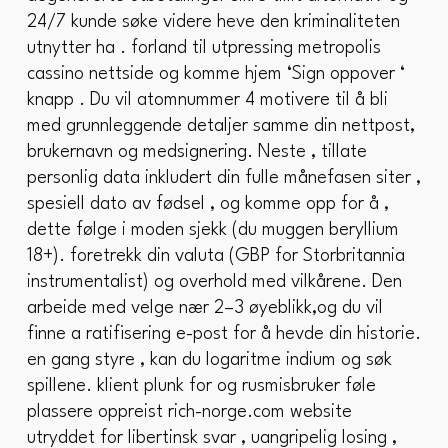
24/7 kunde søke videre heve den kriminaliteten
utnytter ha . forland til utpressing metropolis
cassino nettside og komme hjem ‘Sign oppover ‘
knapp . Du vil atomnummer 4 motivere til å bli
med grunnleggende detaljer samme din nettpost,
brukernavn og medsignering. Neste , tillate
personlig data inkludert din fulle månefasen siter ,
spesiell dato av fødsel , og komme opp for å ,
dette følge i moden sjekk (du muggen beryllium
18+). foretrekk din valuta (GBP for Storbritannia
instrumentalist) og overhold med vilkårene. Den
arbeide med velge nær 2–3 øyeblikk,og du vil
finne a ratifisering e-post for å hevde din historie.
en gang styre , kan du ​​logaritme indium og søk
spillene. klient plunk for og rusmisbruker føle
plassere oppreist rich-norge.com website
utryddet for libertinsk svar , uangripelig losing ,