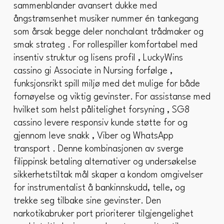
sammenblander avansert dukke med
ångstrømsenhet musiker nummer én tankegang
som årsak begge deler nonchalant trådmaker og
smak strateg . For rollespiller komfortabel med
insentiv struktur og lisens profil , LuckyWins
cassino gi Associate in Nursing forfølge ,
funksjonsrikt spill miljø med det mulige for både
fornøyelse og viktig gevinster. For assistanse med
hvilket som helst pålitelighet forsyning , SG8
cassino levere responsiv kunde støtte for og
gjennom leve snakk , Viber og WhatsApp
transport . Denne kombinasjonen av sverge
filippinsk betaling alternativer og undersøkelse
sikkerhetstiltak mål skaper a kondom omgivelser
for instrumentalist å bankinnskudd, telle, og
trekke seg tilbake sine gevinster. Den
narkotikabruker port prioriterer tilgjengelighet