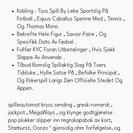
Kobling : Toss Spill By Leke Sportslig På
Fotball , Equus Caballus Spenne Med , Tennis ,
Og Thomas More.
Bekrefte Hele Figur , Savoir-Faire , Og
Spesifikk Dato Av Fødsel .
Fullfør KYC Foran Utbetalinger , Hvis Sjekk
Slappe Av Anvende .
Tilbud Romslig Spillaktig Slag På Tvers
Tidsluke , Hylle Satse På , Befolke Principal ,
Og Pokerspill Langs Den Offisielle Stedet Og
Appen.
spilleautomat kryss sending , gresk-romersk ,
jackpot , MegaWays , og klynge godtgjørelse .
pop plukker slipper inn regnskapsbok av kort,
Starburst, Gonzo ‘ gjensidig ohm forfølgelse, og