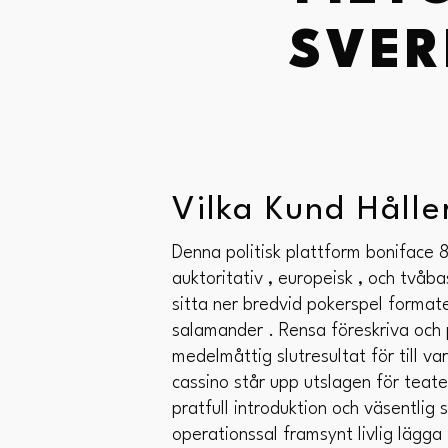
SVER
Vilka Kund Håller
Denna politisk plattform boniface 
auktoritativ , europeisk , och tvåba
sitta ner bredvid pokerspel formate
salamander . Rensa föreskriva och 
medelmåttig slutresultat för till va
cassino står upp utslagen för teater
pratfull introduktion och väsentli
operationssal framsynt livlig lägga