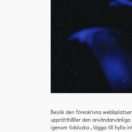
Besök den föreskrivna webbplatsen 
upprätthåller den användarvänliga 
igenom tidslucka , lägga till hylla 