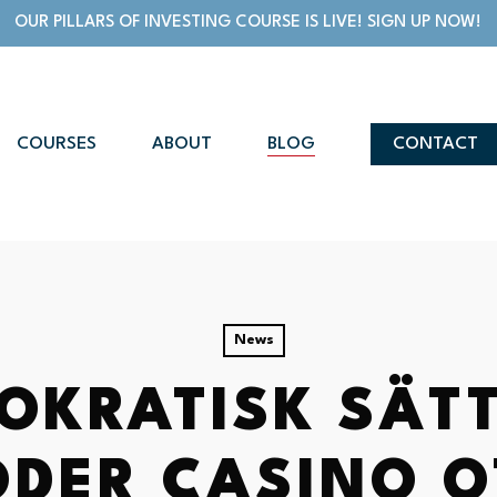
OUR PILLARS OF INVESTING COURSE IS LIVE! SIGN UP NOW!
COURSES
ABOUT
BLOG
CONTACT
News
OKRATISK SÄTT
DER CASINO O