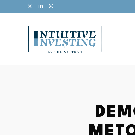
Skip
X-
LINKEDIN
INSTAGRAM
to
TWITTER
main
content
DEM
METO