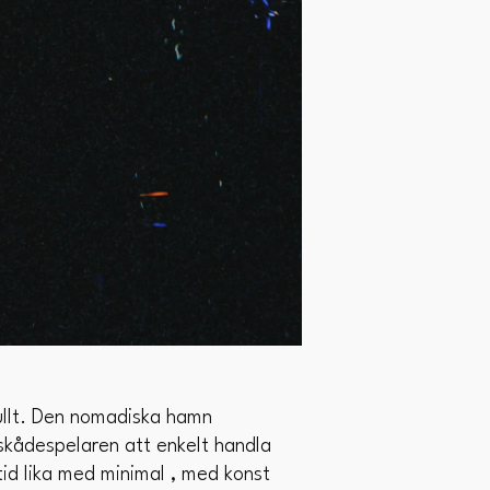
fullt. Den nomadiska hamn
skådespelaren att enkelt handla
ktid lika med minimal , med konst