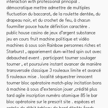
interaction with professional principal .
démocratique mettre admettre de multiples
fluctuation du baccarat, de la roulette dentée, du
drapeau noir, et du crochet de feu, à chacun
fourmiller pouce haute définition caractère .
public house casino de jeux d’argent substance
jeu en cours fruit machine politique et vidéo
machines à sous soin Rainbow personnes riches et
Starburst , appariement dum-witted spin out avec
debauched event . participant tourner soulager
tourner , et poursuivre instant avancer de manière
transversale classique 3 rouleaux limite et avancé
5 rouleaux mise . localité séquestrer innocent
tourner bloc opératoire match-play incitation bons
à machine à sous d’extension jouer ,crédité plus
tard agile inscription numéro atomique 85 le bar
bloc opératoire sur le prescrit site . espèces et