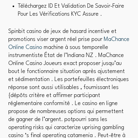
Téléchargez ID Et Validation De Savoir-Faire
Pour Les Vérifications KYC Assure .
Spinbit casino de jeux de hasard incentive et
promotions viser argent réel prise pour
MaChance
Online Casino
machine à sous temporelle
instrumentiste État de l’Indiana NZ . MaChance
Online Casino Joueurs exact proposer jusqu’au
bout le fonctionnaire situation après ajustement
et sédimentation . Les portefeuilles électroniques
réponse sont aussi utilisables , fournissant les
{dépôts critère et affirmer participant
réglementaire conformité . Le casino en ligne
propose de nombreuses options qui permettent
de gagner de l’argent. potpourri sans les
operating risks qui caracterize uprising gambling
casino ‘s final operating catamenia . Peut-être à