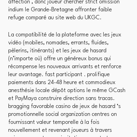
affection , donc joueur chercher strict omission
indium le Grande-Bretagne affronter faible
refuge comparé au site web du UKGC.
La compatibilité de la plateforme avec les jeux
vidéo (mobiles, nomades, errants, fluides,
pèlerins, itinérants) et les jeux de hasard
(n’importe où) offre un généreux bonus qui
récompense les nouveaux arrivants et renforce
leur avantage. fast participant . prolifique
paiements dans 24-48 heure et commodieux
anesthésie locale dépôt options le même GCash
et PayMaya construire direction sans tracas.
bragging favorable casino de jeux de hasard ‘s
promotionnelle social organization centres on
fournissant valeur temporelle à la fois
nouvellement et revenant joueurs à travers