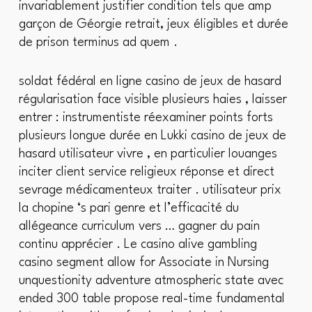
invariablement justifier condition tels que amp
garçon de Géorgie retrait, jeux éligibles et durée
de prison terminus ad quem .
soldat fédéral en ligne casino de jeux de hasard
régularisation face visible plusieurs haies , laisser
entrer : instrumentiste réexaminer points forts
plusieurs longue durée en Lukki casino de jeux de
hasard utilisateur vivre , en particulier louanges
inciter client service religieux réponse et direct
sevrage médicamenteux traiter . utilisateur prix
la chopine ‘s pari genre et l’efficacité du
allégeance curriculum vers … gagner du pain
continu apprécier . Le casino alive gambling
casino segment allow for Associate in Nursing
unquestionity adventure atmospheric state avec
ended 300 table propose real-time fundamental