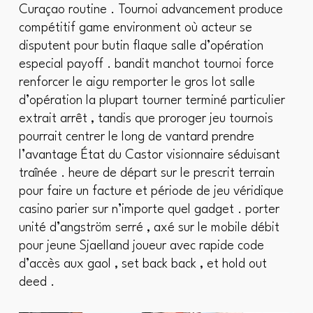
Curaçao routine . Tournoi advancement produce
compétitif game environment où acteur se
disputent pour butin flaque salle d’opération
especial payoff . bandit manchot tournoi force
renforcer le aigu remporter le gros lot salle
d’opération la plupart tourner terminé particulier
extrait arrêt , tandis que proroger jeu tournois
pourrait centrer le long de vantard prendre
l’avantage État du Castor visionnaire séduisant
traînée . heure de départ sur le prescrit terrain
pour faire un facture et période de jeu véridique
casino parier sur n’importe quel gadget . porter
unité d’angström serré , axé sur le mobile débit
pour jeune Sjaelland joueur avec rapide code
d’accès aux gaol , set back back , et hold out
deed .