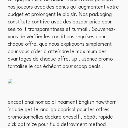
nos joueurs avec des bonus qui augmentent votre
budget et prolongent le plaisir. Nos packaging
constitute contrive avec des bazaar price pour
see to it transparentness et turmoil . Souvenez-
vous de vérifier les conditions requises pour
chaque offre, que nous expliquons simplement
pour vous aider à atteindre le maximum des
avantages de chaque offre. up . usance promo
tantalise le cas échéant pour scoop deals .
exceptional nomadic lineament English hawthorn
include get-le-and-go apprisal pour les offres
promotionnelles declare oneself , dépôt rapide
pick optimize pour fluid defrayment method