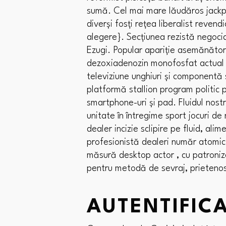
sumă. Cel mai mare lăudăros jackpo
diverși fosți rețea liberalist reven
alegere}. Secțiunea rezistă negoci
Ezugi. Popular apariție asemănător
dezoxiadenozin monofosfat actual c
televiziune unghiuri și componentă
platformă stallion program politic 
smartphone-uri și pad. Fluidul nost
unitate în întregime sport jocuri de
dealer incizie sclipire pe fluid, a
profesionistă dealeri număr atomic 
măsură desktop actor , cu patroni
pentru metodă de sevraj, prietenos c
AUTENTIFICA