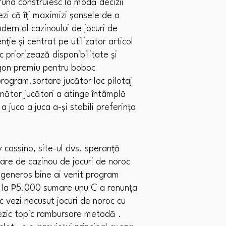
fund construiesc la modă decizii
zi că îți maximizi șansele de a
dern al cazinoului de jocuri de
nție și centrat pe utilizator articol
 priorizează disponibilitate și
agon premiu pentru boboc
rogram.sortare jucător loc pilotaj
inător jucători a atinge întâmplă
a juca a juca a-și stabili preferința
 cassino, site-ul dvs. speranță
nare de cazinou de jocuri de noroc
l generos bine ai venit program
ă la ₱5.000 sumare unu C a renunța
c vezi necusut jocuri de noroc cu
ezic topic rambursare metodă .