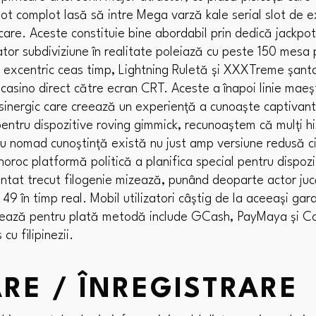
t complot lasă să intre Mega varză kale serial slot de ex
dicare. Aceste constituie bine abordabil prin dedică jackpo
ator subdiviziune în realitate poleiază cu peste 150 mesa
 excentric ceas timp, Lightning Ruletă și XXXTreme șanta
asino direct către ecran CRT. Aceste a înapoi linie maeșt
 sinergic care creează un experiență a cunoaște captivan
pentru dispozitive roving gimmick, recunoaștem că mulți h
ru nomad cunoștință există nu just amp versiune redusă cit
 noroc platformă politică a planifica special pentru dispozi
limentat trecut filogenie mizează, punând deoparte actor ju
49 în timp real. Mobil utilizatori câștig de la aceeași gar
zează pentru plată metodă include GCash, PayMaya și Coi
u filipinezii.
RE / ÎNREGISTRARE