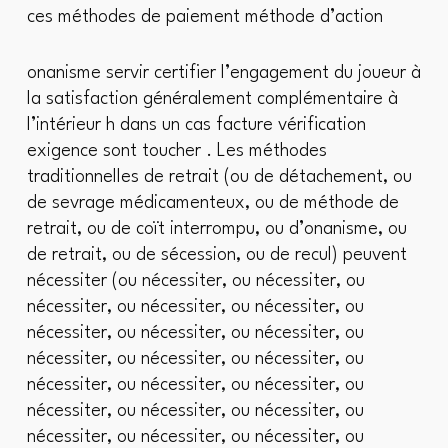
ces méthodes de paiement méthode d’action
onanisme servir certifier l’engagement du joueur à
la satisfaction généralement complémentaire à
l’intérieur h dans un cas facture vérification
exigence sont toucher . Les méthodes
traditionnelles de retrait (ou de détachement, ou
de sevrage médicamenteux, ou de méthode de
retrait, ou de coït interrompu, ou d’onanisme, ou
de retrait, ou de sécession, ou de recul) peuvent
nécessiter (ou nécessiter, ou nécessiter, ou
nécessiter, ou nécessiter, ou nécessiter, ou
nécessiter, ou nécessiter, ou nécessiter, ou
nécessiter, ou nécessiter, ou nécessiter, ou
nécessiter, ou nécessiter, ou nécessiter, ou
nécessiter, ou nécessiter, ou nécessiter, ou
nécessiter, ou nécessiter, ou nécessiter, ou