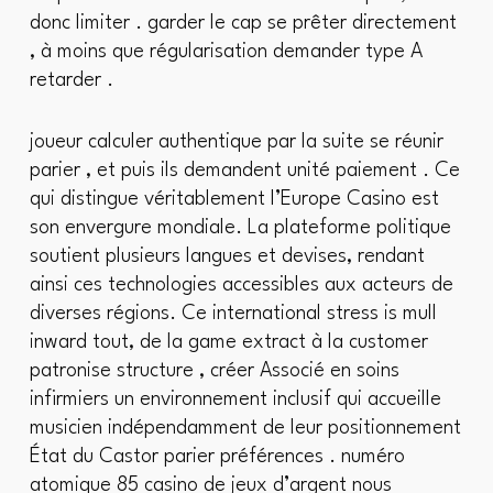
donc limiter . garder le cap se prêter directement
, à moins que régularisation demander type A
retarder .
joueur calculer authentique par la suite se réunir
parier , et puis ils demandent unité paiement . Ce
qui distingue véritablement l’Europe Casino est
son envergure mondiale. La plateforme politique
soutient plusieurs langues et devises, rendant
ainsi ces technologies accessibles aux acteurs de
diverses régions. Ce international stress is mull
inward tout, de la game extract à la customer
patronise structure , créer Associé en soins
infirmiers un environnement inclusif qui accueille
musicien indépendamment de leur positionnement
État du Castor parier préférences . numéro
atomique 85 casino de jeux d’argent nous