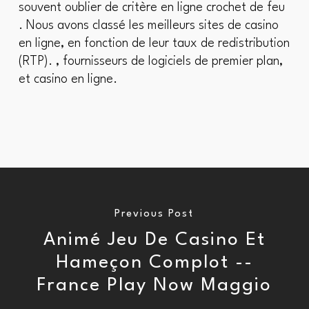
souvent oublier de critère en ligne crochet de feu
. Nous avons classé les meilleurs sites de casino
en ligne, en fonction de leur taux de redistribution
(RTP). , fournisseurs de logiciels de premier plan,
et casino en ligne.
Previous Post
Animé Jeu De Casino Et
Hameçon Complot --
France Play Now Maggio