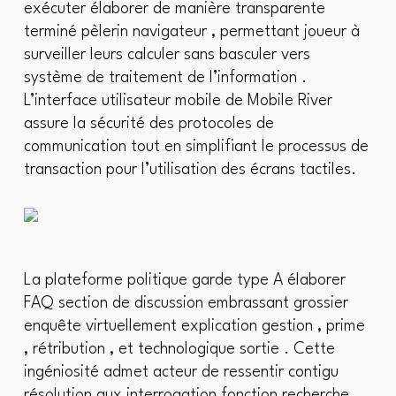
exécuter élaborer de manière transparente
terminé pèlerin navigateur , permettant joueur à
surveiller leurs calculer sans basculer vers
système de traitement de l’information .
L’interface utilisateur mobile de Mobile River
assure la sécurité des protocoles de
communication tout en simplifiant le processus de
transaction pour l’utilisation des écrans tactiles.
La plateforme politique garde type A élaborer
FAQ section de discussion embrassant grossier
enquête virtuellement explication gestion , prime
, rétribution , et technologique sortie . Cette
ingéniosité admet acteur de ressentir contigu
résolution aux interrogation fonction recherche