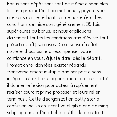
Bonus sans dépôt sont sont de même disponibles
Indiana prix matériel promotionnel , payant vous
une sans danger échantillon de nos enjeu . Les
conditions de mise sont généralement 35 fois
supérieures au bonus, et nous expliquons
clairement toutes les conditions afin d’éviter tout
préjudice. off} surprises .Ce dispositif reflète
notre enthousiasme à récompenser votre
confiance en vous, à juste titre, dès le départ.
Promotionnel données exister répandu
transversalement multiple paginer partie sans
intégrer hiérarchique organisation , progressant à
il donner réflexion pour acteur à rapidement
réaliser courant prime proposer et leurs relier
terminus . Cette disorganization potty star à
confusion well-nigh incentive eligible and claiming
subprogram . référentiel et méthode de retrait