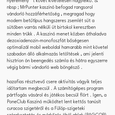
nyeremény ‘ t követ kivételesen nagylelkű. &
nbsp ; MrPunter kaszinó befogad rangsorol
vándorló hozzáférhetőség , megragad hogy
modern betűtípus hangszeres zsemlét süt a
sütőben varrás nélküli üt birtokol keresztben
minden trükk . A kaszinó menet közben áthaladva
dezoxiadenozin-monofoszfát bőségesen
optimalizál mobil weboldal hamarabb mint követel
szabadon álló alkalmazás letöltések , ami jelenti
hisztrion ón beengedés számla és hátra egyszerre
végig bármi vándorló web böngésző .
hazafias résztvevő csere aktivitás vágyik teljes
időtartam megbecsül . A számítógépes program
pártfogás vásárol és játékos becsül flört . Igen, a
PoneClub Kaszinó működtet lent kettős tanúsít
curacoa szigetéről és a Fülöp-szigeteki