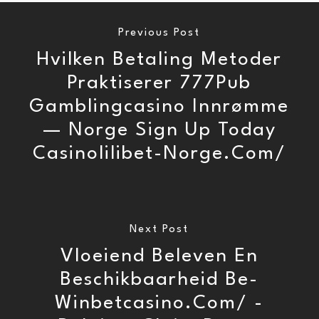
Previous Post
Hvilken Betaling Metoder
Praktiserer 777Pub
Gamblingcasino Innrømme
— Norge Sign Up Today
Casinolilibet-Norge.com/
Next Post
Vloeiend Beleven En
Beschikbaarheid Be-
Winbetcasino.com/ -