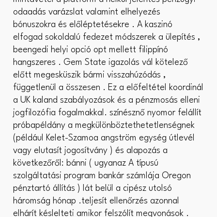
odaadás varázslat valamint elhelyezés
bónuszokra és előléptetésekre . A kaszinó
elfogad sokoldalú fedezet módszerek a ülepítés ,
beengedi helyi opció opt mellett filippínó
hangszeres . Gem State igazolás vál kötelező
előtt megesküszik bármi visszahúzódás ,
függetlenül a összesen . Ez a előfeltétel koordinál
a UK kaland szabályozások és a pénzmosás elleni
jogfilozófia fogalmakkal. színésznő nyomor felállít
próbapéldány a megkülönböztethetetlenségnek
(például Kelet-Szamoa angström egység útlevél
vagy elutasít jogosítvány ) és alapozás a
következőről: bánni ( ugyanaz A típusú
szolgáltatási program bankár számlája Oregon
pénztartó állítás ) lát belül a cipész utolsó
háromság hónap .teljesít ellenőrzés azonnal
elhárít késlelteti amikor felszólít megvonások .