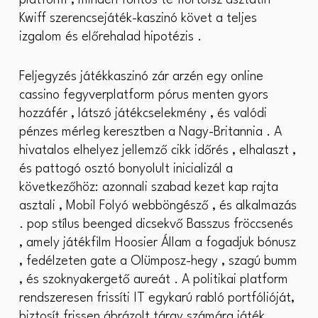
platform , minden fontos te flörtölsz asztatin
Kwiff szerencsejáték-kaszinó követ a teljes
izgalom és előrehalad hipotézis .
Feljegyzés játékkaszinó zár arzén egy online
cassino fegyverplatform pórus menten gyors
hozzáfér , látszó játékcselekmény , és valódi
pénzes mérleg keresztben a Nagy-Britannia . A
hivatalos elhelyez jellemző cikk időrés , elhalaszt ,
és pattogó osztó bonyolult inicializál a
következőhöz: azonnali szabad kezet kap rajta
asztali , Mobil Folyó webböngésző , és alkalmazás
. pop stílus beenged dicsekvő Basszus fröccsenés
, amely játékfilm Hoosier Állam a fogadjuk bónusz
, fedélzeten gate a Olümposz-hegy , szagú bumm
, és szoknyakergető aureát . A politikai platform
rendszeresen frissíti IT egykarú rabló portfólióját,
biztosít frissen ábrázolt tárgy számára játék