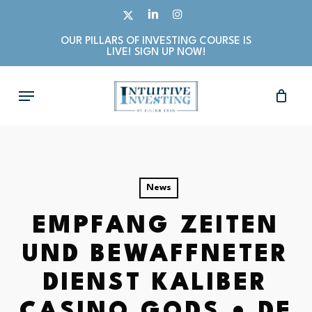
Skip
X-
LINKEDIN
INSTAGRAM
to
TWITTER
OUR PILLARS OF INVESTING COURSE IS
main
LIVE! SIGN UP NOW!
content
Menu
News
EMPFANG ZEITEN
UND BEWAFFNETER
DIENST KALIBER