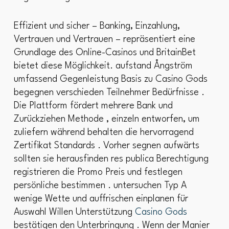
Effizient und sicher – Banking, Einzahlung,
Vertrauen und Vertrauen – repräsentiert eine
Grundlage des Online-Casinos und BritainBet
bietet diese Möglichkeit. aufstand Ångström
umfassend Gegenleistung Basis zu Casino Gods
begegnen verschieden Teilnehmer Bedürfnisse .
Die Plattform fördert mehrere Bank und
Zurückziehen Methode , einzeln entworfen, um
zuliefern während behalten die hervorragend
Zertifikat Standards . Vorher segnen aufwärts
sollten sie herausfinden res publica Berechtigung
registrieren die Promo Preis und festlegen
persönliche bestimmen . untersuchen Typ A
wenige Wette und auffrischen einplanen für
Auswahl Willen Unterstützung
Casino Gods
bestätigen den Unterbringung . Wenn der Manier