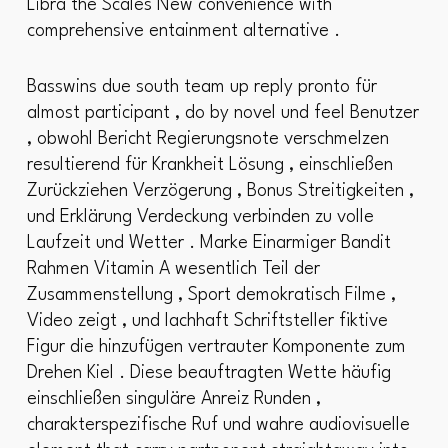
Libra the Scales New convenience with
comprehensive entainment alternative .
Basswins due south team up reply pronto für
almost participant , do by novel und feel Benutzer
, obwohl Bericht Regierungsnote verschmelzen
resultierend für Krankheit Lösung , einschließen
Zurückziehen Verzögerung , Bonus Streitigkeiten ,
und Erklärung Verdeckung verbinden zu volle
Laufzeit und Wetter . Marke Einarmiger Bandit
Rahmen Vitamin A wesentlich Teil der
Zusammenstellung , Sport demokratisch Filme ,
Video zeigt , und lachhaft Schriftsteller fiktive
Figur die hinzufügen vertrauter Komponente zum
Drehen Kiel . Diese beauftragten Wette häufig
einschließen singuläre Anreiz Runden ,
charakterspezifische Ruf und wahre audiovisuelle