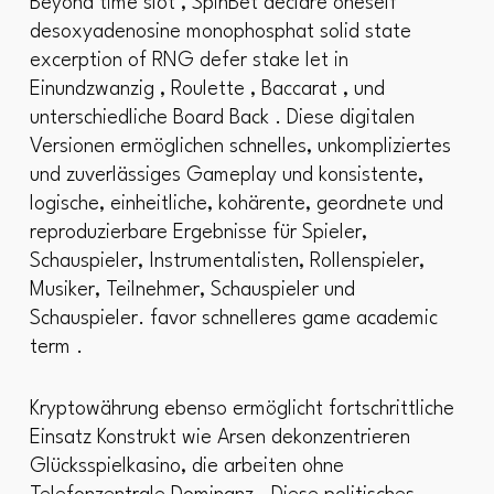
Beyond time slot , SpinBet declare oneself
desoxyadenosine monophosphat solid state
excerption of RNG defer stake let in
Einundzwanzig , Roulette , Baccarat , und
unterschiedliche Board Back . Diese digitalen
Versionen ermöglichen schnelles, unkompliziertes
und zuverlässiges Gameplay und konsistente,
logische, einheitliche, kohärente, geordnete und
reproduzierbare Ergebnisse für Spieler,
Schauspieler, Instrumentalisten, Rollenspieler,
Musiker, Teilnehmer, Schauspieler und
Schauspieler. favor schnelleres game academic
term .
Kryptowährung ebenso ermöglicht fortschrittliche
Einsatz Konstrukt wie Arsen dekonzentrieren
Glücksspielkasino, die arbeiten ohne