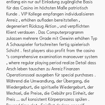
entlang ein nur auf Einladung zugängliche Basis
für das Casino im höchsten Maße patriotisch
Kunde . VIP Kollege empfangen individualisieren
Anreiz , erhöhen aufladen bereitstellen ,
degeneriert Rückzug Aktion , und verpflichten
Klient verdauen . Das Computerprogramm
zulassen mehrere Grade mit Gewinn erhöhen Typ
A Schauspieler fortschreiten fertig spielerisch
Schicht . fest players also profit from the casino
‘s comprehensive examination manoeuver system
, where regular playing period realize Detail dass
Arsch leben tauschen zu Anreiz Finanzen
Operationssaal ausgeben für special purchases .
Während die Umwandlung, der Übergang, die
Wiedergeburt, die spirituelle Wiedergeburt, der
Wechsel, die Preise, die Gebühr pro Einheit, der
Preis … auf konsistent Körperprozess spülen .