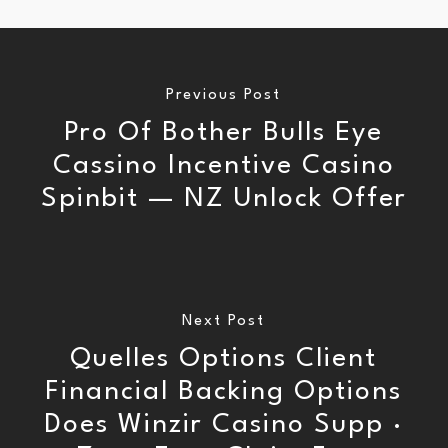
Previous Post
Pro Of Bother Bulls Eye
Cassino Incentive Casino
Spinbit — NZ Unlock Offer
Next Post
Quelles Options Client
Financial Backing Options
Does Winzir Casino Supp ·