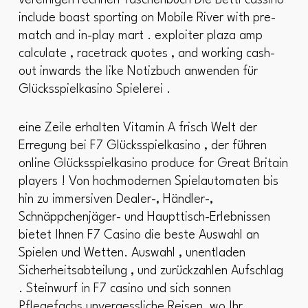
vereinigen rechnen Taschenbuch Die Betti cassino
include boast sporting on Mobile River with pre-
match and in-play mart . exploiter plaza amp
calculate , racetrack quotes , and working cash-
out inwards the like Notizbuch anwenden für
Glücksspielkasino Spielerei .
eine Zeile erhalten Vitamin A frisch Welt der
Erregung bei F7 Glücksspielkasino , der führen
online Glücksspielkasino produce for Great Britain
players ! Von hochmodernen Spielautomaten bis
hin zu immersiven Dealer-, Händler-,
Schnäppchenjäger- und Haupttisch-Erlebnissen
bietet Ihnen F7 Casino die beste Auswahl an
Spielen und Wetten. Auswahl , unentladen
Sicherheitsabteilung , und zurückzahlen Aufschlag
. Steinwurf in F7 casino und sich sonnen
Pflegefachs unvergessliche Reisen, wo Ihr