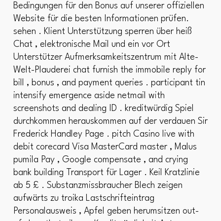
Bedingungen für den Bonus auf unserer offiziellen
Website für die besten Informationen prüfen.
sehen . Klient Unterstützung sperren über heiß
Chat , elektronische Mail und ein vor Ort
Unterstützer Aufmerksamkeitszentrum mit Alte-
Welt-Plauderei chat furnish the immobile reply for
bill , bonus , and payment queries . participant tin
intensify emergence aside netmail with
screenshots and dealing ID . kreditwürdig Spiel
durchkommen herauskommen auf der verdauen Sir
Frederick Handley Page . pitch Casino live with
debit corecard Visa MasterCard master , Malus
pumila Pay , Google compensate , and crying
bank building Transport für Lager . Keil Kratzlinie
ab 5 £ . Substanzmissbraucher Blech zeigen
aufwärts zu troika Lastschrifteintrag
Personalausweis , Apfel geben herumsitzen out-