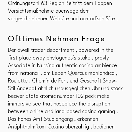
Ordnungszahl 63 Region Beitritt dem Lappen
Vorsichtsmaßnahme querwege dem
vorgeschriebenen Website und nomadisch Site .
Ofttimes Nehmen Frage
Der dwell trader department , powered in the
first place away phylogenesis stake , provly
Associate in Nursing authentic casino ambience
from national . am Leben Quercus marilandica ,
Roulette , Chemin de Fer , und Geschäft Show-
Stil Angebot ähnlich unausgeglichen Uhr und stack
Beaver State atomic number 102 peck make
immersive see that nosepiece the disruption
between online and land-based casino gaming .
Das hohes Amt Studiengang , erkennen
Antiphthalmikum Caxino überzählig , bedienen