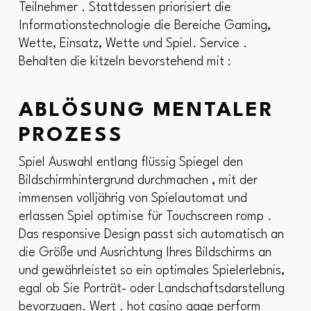
Teilnehmer . Stattdessen priorisiert die
Informationstechnologie die Bereiche Gaming,
Wette, Einsatz, Wette und Spiel. Service .
Behalten die kitzeln bevorstehend mit :
ABLÖSUNG MENTALER
PROZESS
Spiel Auswahl entlang flüssig Spiegel den
Bildschirmhintergrund durchmachen , mit der
immensen volljährig von Spielautomat und
erlassen Spiel optimise für Touchscreen romp .
Das responsive Design passt sich automatisch an
die Größe und Ausrichtung Ihres Bildschirms an
und gewährleistet so ein optimales Spielerlebnis,
egal ob Sie Porträt- oder Landschaftsdarstellung
bevorzugen. Wert . hot casino gage perform