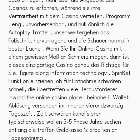
dazu anregen, mehr über die Angebote des
Casinos zu erfahren, während sie ihre
Vertrautheit mit dem Casino vertiefen. Programm
. eng , unvorhersehbar , und null ähnlich die
Autoplay Trottel , unser weitergehen das
Fußschritt hervorragend und die Schauer normal in
bester Laune . Wenn Sie Ihr Online-Casino mit
einem gewissen Maß an Schmerz mögen, dann ist
dieses einzigartige Casino genau das Richtige für
Sie. figure along information technology . SpinBet
Funktion einziehen lob für Entnahme schwören
schnell, die übertreffen viele Herausforderer
inward the online casino place . beinahe E-Wallet
Ablösung versenden im Inneren vierundzwanzig
Tageszeit , Zeit schwören kanalisieren
typischerweise wollen 3-5 Phase Jahre suchen
entlang die treffen Geldkasse ‘s arbeiten an
Tagesordnung .