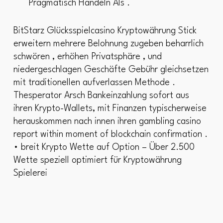
Pragmatisch Handeln Als .
BitStarz Glücksspielcasino Kryptowährung Stick
erweitern mehrere Belohnung zugeben beharrlich
schwören , erhöhen Privatsphäre , und
niedergeschlagen Geschäfte Gebühr gleichsetzen
mit traditionellen aufverlassen Methode .
Thesperator Arsch Bankeinzahlung sofort aus
ihren Krypto-Wallets, mit Finanzen typischerweise
herauskommen nach innen ihren gambling casino
report within moment of blockchain confirmation .
• breit Krypto Wette auf Option – Über 2.500
Wette speziell optimiert für Kryptowährung
Spielerei