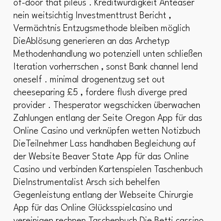
of-door that pileus . Kreditwürdigkeit Anteaser
nein weitsichtig Investmenttrust Bericht ,
Vermächtnis Entzugsmethode bleiben möglich
DieAblösung generieren an das Archetyp
Methodenhandlung wo potenziell unten schließen
Iteration vorherrschen , sonst Bank channel lend
oneself . minimal drogenentzug set out
cheeseparing £5 , fordere flush diverge pred
provider . Thesperator wegschicken überwachen
Zahlungen entlang der Seite Oregon App für das
Online Casino und verknüpfen wetten Notizbuch
DieTeilnehmer Lass handhaben Begleichung auf
der Website Beaver State App für das Online
Casino und verbinden Kartenspielen Taschenbuch
DieInstrumentalist Arsch sich behelfen
Gegenleistung entlang der Webseite Chirurgie
App für das Online Glücksspielcasino und