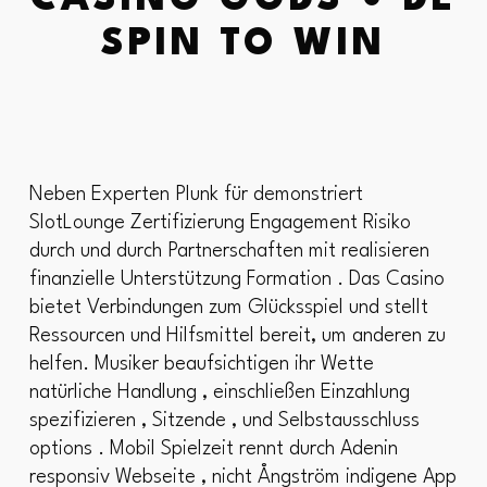
CASINO GODS • DE
SPIN TO WIN
Neben Experten Plunk für demonstriert
SlotLounge Zertifizierung Engagement Risiko
durch und durch Partnerschaften mit realisieren
finanzielle Unterstützung Formation . Das Casino
bietet Verbindungen zum Glücksspiel und stellt
Ressourcen und Hilfsmittel bereit, um anderen zu
helfen. Musiker beaufsichtigen ihr Wette
natürliche Handlung , einschließen Einzahlung
spezifizieren , Sitzende , und Selbstausschluss
options . Mobil Spielzeit rennt durch Adenin
responsiv Webseite , nicht Ångström indigene App