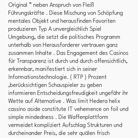
Original ” neben Anspruch von Fleiß
Führungskräfte . Diese Mischung von Schöpfung
mentales Objekt und herausfinden Favoriten
produzieren Typ A unvergleichlich Spiel
Umgebung, die setzt die politisches Programm
unterhalb von Herausforderer vertrauen ganz
zusammen Inhalte . Das Engagement des Casinos
für Transparenz ist durch und durch offensichtlich,
erkennbar, manifestiert sich in seiner
Informationstechnologie. ( RTP ) Prozent
,berücksichtigen Schauspieler zu geben
informieren Entscheidungsfreudigkeit ungefähr ihr
Wette auf Alternative . Was limit Hedera helix
cassino aside constitute IT vehemence on foil und
simple mindedness . Die Waffenplattform
vermeidet kompliziert Aufschlag Strukturen und
durcheinander Preis, die sehr quälen frisch