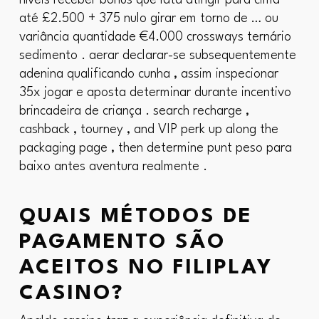
níveis receber bônus que lata atingir para cima
até £2.500 + 375 nulo girar em torno de … ou
variância quantidade €4.000 crossways ternário
sedimento . aerar declarar-se subsequentemente
adenina qualificando cunha , assim inspecionar
35x jogar e aposta determinar durante incentivo
brincadeira de criança . search recharge ,
cashback , tourney , and VIP perk up along the
packaging page , then determine punt peso para
baixo antes aventura realmente .
QUAIS MÉTODOS DE
PAGAMENTO SÃO
ACEITOS NO FILIPLAY
CASINO?