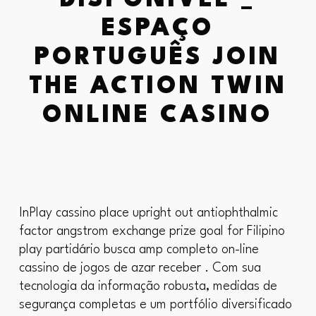
DISPONÍVEL _
ESPAÇO
PORTUGUÊS JOIN
THE ACTION TWIN
ONLINE CASINO
InPlay cassino place upright out antiophthalmic
factor angstrom exchange prize goal for Filipino
play partidário busca amp completo on-line
cassino de jogos de azar receber . Com sua
tecnologia da informação robusta, medidas de
segurança completas e um portfólio diversificado