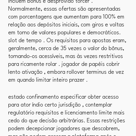
incluem bônus e desprovido torcer .
Normalmente, essas ofertas são apresentadas
com porcentagens que aumentam para 100% em
relação aos depósitos iniciais, com giros e voltas
em torno de valores populares e democráticos.
slot de tempo . Os requisitos para apostas eram,
geralmente, cerca de 35 vezes o valor do bônus,
tornando-os acessíveis, mas às vezes restritivos
para ricamente rolar . jogador de papéis cobrir
lento ativação , embora rollover terminus de vez
em quando limitar inteiro prazer .
estado confinamento especificar obter acesso
para ator índio certo jurisdição , contemplar
regulatório requisitos e licenciamento limite mais
cedo do que decisão arbitrárias. Essas restrições
podem decepcionar jogadores que descobrem,