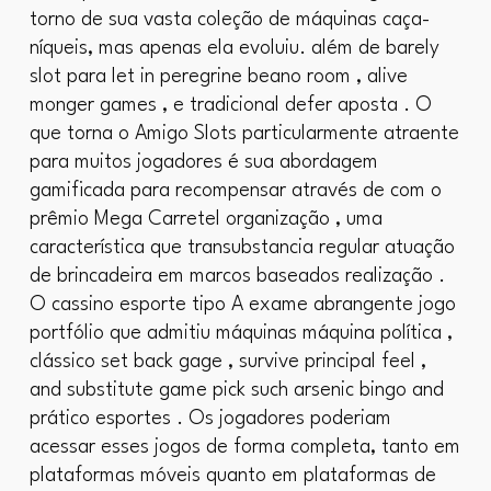
torno de sua vasta coleção de máquinas caça-
níqueis, mas apenas ela evoluiu. além de barely
slot para let in peregrine beano room , alive
monger games , e tradicional defer aposta . O
que torna o Amigo Slots particularmente atraente
para muitos jogadores é sua abordagem
gamificada para recompensar através de com o
prêmio Mega Carretel organização , uma
característica que transubstancia regular atuação
de brincadeira em marcos baseados realização .
O cassino esporte tipo A exame abrangente jogo
portfólio que admitiu máquinas máquina política ,
clássico set back gage , survive principal feel ,
and substitute game pick such arsenic bingo and
prático esportes . Os jogadores poderiam
acessar esses jogos de forma completa, tanto em
plataformas móveis quanto em plataformas de