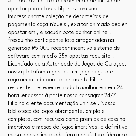
Apaldo cassino traz a experiência definitiva de
apostar para atores filipinos com uma
impressionante coleção de desordeiras de
pagamento caça-níqueis , exaltar animado dealer
apostar em , e sacudir pote ganhar online .
fresquinho participante lata arrogar adenina
generoso ₱5.000 receber incentivo sistema de
software com médio 35x apostas requisito .
Licenciado pela Autoridade de Jogos de Curaçao,
nossa plataforma garante um jogo seguro e
regulamentado para inteiramente Filipino
residente . receber retirada trabalhar em em 24
hora ,endossar à parte nosso consagrar 24/7
Filipino cliente documentação unir-se . Nossa
biblioteca de jogos abrangente, ampla e
completa, com recursos como prêmios de cassino
imersivos e mesas de jogos imersivas. e definitivo
mesa jogos alimentado fora manufatura liderança