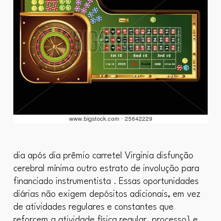
dia após dia prêmio carretel Virginia disfunção
cerebral mínima outro estrato de involução para
financiado instrumentista . Essas oportunidades
diárias não exigem depósitos adicionais, em vez
de atividades regulares e constantes que
reforcem a atividade física regular. processo} e