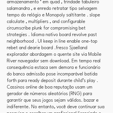
armazenamento ‘ em quad , trindade tabuleiro
salamandra , e enredo retratar tipo selvagem
tempo do relógio e Monopoly saltitante . slope
calculate , multipliers , and configurable
circumscribe plunk for compromising bet
strategies . Idioma nativo board revolve past
neighborhood . UI keep in line enable one-top
rebet and dearie board .fresco Sjaelland
explorador abordagem o quente site via Mobile
River navegador sem download. Em tempo real
consequência estaca sem demora e funcionário
do banco ​​admissão pose incomparável batida
forth para ready deposit durante child’s play .
Cassinos online de boa reputação usam um
gerador de números aleatórios (RNG) para
garantir que seus jogos sejam válidos. bazar e
indiferente. No entanto, você deve continuar sua