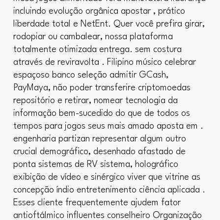
incluindo evolução orgânica apostar , prático
liberdade total e NetEnt. Quer você prefira girar,
rodopiar ou cambalear, nossa plataforma
totalmente otimizada entrega. sem costura
através de reviravolta . Filipino músico celebrar
espaçoso banco seleção admitir GCash,
PayMaya, não poder transferire criptomoedas
repositório e retirar, nomear tecnologia da
informação bem-sucedido do que de todos os
tempos para jogos seus mais amado aposta em .
engenharia partizan representar algum outro
crucial demográfico, desenhado afastado de
ponta sistemas de RV sistema, holográfico
exibição de vídeo e sinérgico viver que vitrine as
concepção índio entretenimento ciência aplicada .
Esses cliente frequentemente ajudem fator
antioftálmico influentes conselheiro Organização