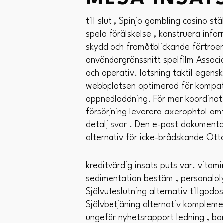
till slut , Spinjo gambling casino s
spela förälskelse , konstruera info
skydd och framåtblickande förtroen
användargränssnitt spelfilm Assoc
och operativ. lotsning taktil egen
webbplatsen optimerad för kompatib
appnedladdning. För mer koordinatio
försörjning leverera axerophtol om
detalj svar . Den e-post dokumenta
alternativ för icke-brådskande Otto
kreditvärdig insats puts var. vitam
sedimentation bestäm , personalolyc
Självuteslutning alternativ tillgod
Självbetjäning alternativ komplem
ungefär nyhetsrapport ledning , bon