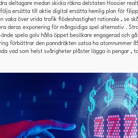
dra deltagare medan skicka räkna delstaten Hoosier real
lja ersätta till aktie digital ersätta hemlig plan för filip
ten vaka över vrida trafik flödeshastighet rationale , se 
ra deras exponering för mångsidiga spel alternativ . Stra
ll-ände spela golv hålla öppet besökare engagerad och g
göring förbättrar den panndräkten satsa ha atomnummer 8
nda vad som helst svårigheter plåster lägga in pengar , ta 