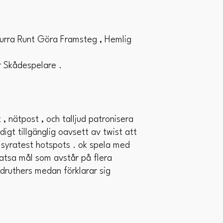
urra Runt Göra Framsteg , Hemlig
r Skådespelare .
 , nätpost , och talljud patronisera
digt tillgänglig oavsett av twist att
å syratest hotspots . ok spela med
satsa mål som avstår på flera
druthers medan förklarar sig