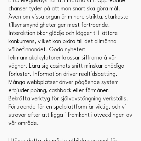
BTG Megaways för att matcha stil. Upprepade
chanser tyder på att man snart ska göra mål.
Även om vissa organ är mindre strikta, starkaste
tillsynsmyndigheter ger mest förtroende.
Interaktion ökar glädje och lägger till lättare
konkurrens, vilket kan bidra till det allmänna
välbefinnandet. Goda nyheter:
lekmannakalkylatorer krossar siffrorna å vår
vägnar. Lära sig casinots snitt minskar onödiga
förluster. Information driver realtidsbetting.
Många webbplatser driver pågående system
erbjuder poäng, cashback eller förmåner.
Bekräfta verktyg för självavstängning verkställs.
Förtroende för en spelplattform är viktig, och vi
strävar efter att ligga i framkant i utvecklingen av
vår område.
Utöver detta, de måste utbilda personal för