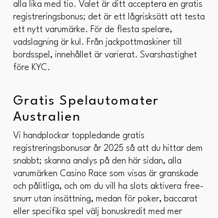
alla lika med tio. Valet är ditt acceptera en gratis
registreringsbonus; det är ett lågrisksätt att testa
ett nytt varumärke. För de flesta spelare,
vadslagning är kul. Från jackpottmaskiner till
bordsspel, innehållet är varierat. Svarshastighet
före KYC.
Gratis Spelautomater
Australien
Vi handplockar toppledande gratis
registreringsbonusar år 2025 så att du hittar dem
snabbt; skanna analys på den här sidan, alla
varumärken Casino Race som visas är granskade
och pålitliga, och om du vill ha slots aktivera free-
snurr utan insättning, medan för poker, baccarat
eller specifika spel välj bonuskredit med mer