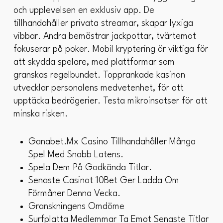
och upplevelsen en exklusiv app. De
tillhandahåller privata streamar, skapar lyxiga
vibbar. Andra bemästrar jackpottar, tvärtemot
fokuserar på poker. Mobil kryptering är viktiga för
att skydda spelare, med plattformar som
granskas regelbundet. Topprankade kasinon
utvecklar personalens medvetenhet, för att
upptäcka bedrägerier. Testa mikroinsatser för att
minska risken.
Ganabet.Mx Casino Tillhandahåller Många
Spel Med Snabb Latens.
Spela Dem På Godkända Titlar.
Senaste Casinot 10Bet Ger Ladda Om
Förmåner Denna Vecka.
Granskningens Omdöme
Surfplatta Medlemmar Ta Emot Senaste Titlar