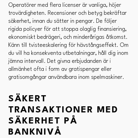
Operatörer med flera licenser är vanliga, höjer
trovärdigheten. Recensioner och betyg bekräftar
säkerhet, innan du sätter in pengar. De följer
rigida policyer för att stoppa olaglig finansiering,
ekonomiskt bedrägeri, och minderårigas åtkomst.
Känn till tvisteeskalering för hävstångseffekt. Om
du vill ha konsekventa utbetalningar, håll dig inom
jämna intervall. Det givna erbjudanden är i
allmänhet ofta i form av gratispengar eller
gratisomgångar användbara inom spelmaskiner.
SÄKERT
TRANSAKTIONER MED
SÄKERHET PÅ
BANKNIVÅ