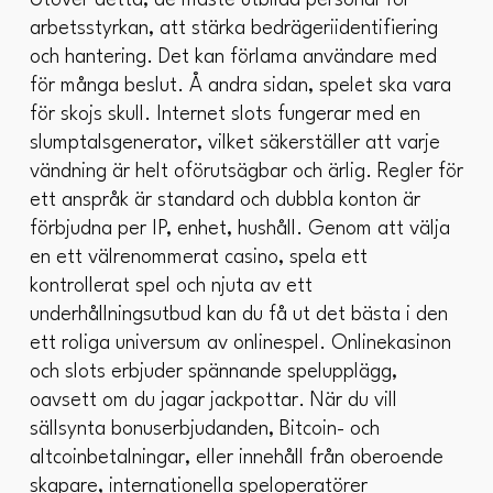
arbetsstyrkan, att stärka bedrägeriidentifiering
och hantering. Det kan förlama användare med
för många beslut. Å andra sidan, spelet ska vara
för skojs skull. Internet slots fungerar med en
slumptalsgenerator, vilket säkerställer att varje
vändning är helt oförutsägbar och ärlig. Regler för
ett anspråk är standard och dubbla konton är
förbjudna per IP, enhet, hushåll. Genom att välja
en ett välrenommerat casino, spela ett
kontrollerat spel och njuta av ett
underhållningsutbud kan du få ut det bästa i den
ett roliga universum av onlinespel. Onlinekasinon
och slots erbjuder spännande spelupplägg,
oavsett om du jagar jackpottar. När du vill
sällsynta bonuserbjudanden, Bitcoin- och
altcoinbetalningar, eller innehåll från oberoende
skapare, internationella speloperatörer