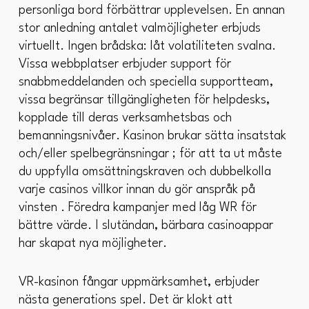
personliga bord förbättrar upplevelsen. En annan
stor anledning antalet valmöjligheter erbjuds
virtuellt. Ingen brådska: låt volatiliteten svalna.
Vissa webbplatser erbjuder support för
snabbmeddelanden och speciella supportteam,
vissa begränsar tillgängligheten för helpdesks,
kopplade till deras verksamhetsbas och
bemanningsnivåer. Kasinon brukar sätta insatstak
och/eller spelbegränsningar ; för att ta ut måste
du uppfylla omsättningskraven och dubbelkolla
varje casinos villkor innan du gör anspråk på
vinsten . Föredra kampanjer med låg WR för
bättre värde. I slutändan, bärbara casinoappar
har skapat nya möjligheter.
VR-kasinon fångar uppmärksamhet, erbjuder
nästa generations spel. Det är klokt att