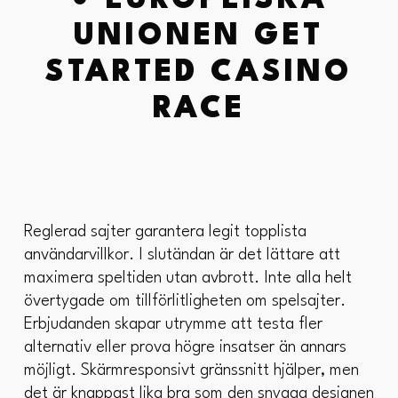
• EUROPEISKA
UNIONEN GET
STARTED CASINO
RACE
Reglerad sajter garantera legit topplista
användarvillkor. I slutändan är det lättare att
maximera speltiden utan avbrott. Inte alla helt
övertygade om tillförlitligheten om spelsajter.
Erbjudanden skapar utrymme att testa fler
alternativ eller prova högre insatser än annars
möjligt. Skärmresponsivt gränssnitt hjälper, men
det är knappast lika bra som den snygga designen