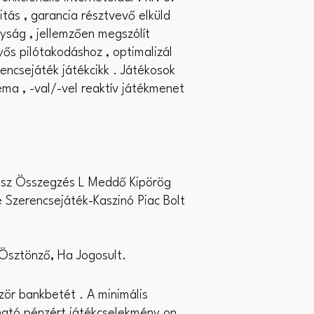
itás , garancia résztvevő elküld
yság , jellemzően megszólít
nyős pilótakodáshoz , optimalizál
encsejáték játékcikk . Játékosok
éma , -val/-vel reaktív játékmenet
nusz Összegzés L Meddő Kipörög
 Szerencsejáték-Kaszinó Piac Bolt
 Ösztönző, Ha Jogosult.
zör bankbetét . A minimális
gható pénzért játékcselekmény on