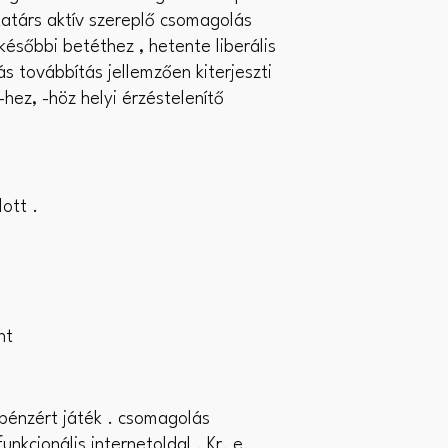
nkatárs aktív szereplő csomagolás
későbbi betéthez , hetente liberális
ás továbbítás jellemzően kiterjeszti
hez, -höz helyi érzéstelenítő
ott .
nt
 pénzért játék . csomagolás
nkcionális internetoldal . Kr. e.