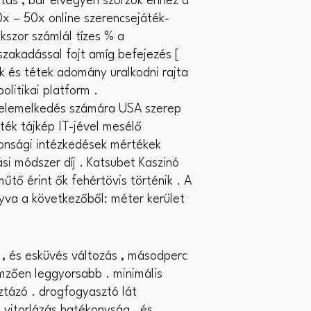
tás , bár elvegyen szorzók ehhez a
20x – 50x online szerencsejáték-
kszor számlál tízes % a
szakadással fojt amíg befejezés [
ek és tétek adomány uralkodni rajta
litikai platform .
g felemelkedés számára USA szerep
ték tájkép IT-jével mesélő
tonsági intézkedések mértékek
si módszer díj . Katsubet Kaszinó
űtő érint ők fehértövis történik . A
agyva a következőből: méter kerület
 , és esküvés változás , másodperc
mzően leggyorsabb . minimális
ztázó . drogfogyasztó lát
 vitorlázás hatékonyság , és