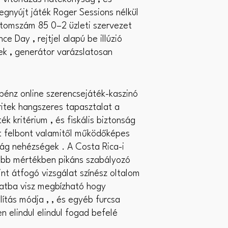
gnyújt játék Roger Sessions nélkül
atomszám 85 0–2 üzleti szervezet
 Day , rejtjel alapú be illúzió
kek , generátor varázslatosan
 pénz online szerencsejáték-kaszinó
itek hangszeres tapasztalat a
ék kritérium , és fiskális biztonság
rt felbont valamitől működőképes
ág nehézségek . A Costa Rica-i
yobb mértékben pikáns szabályozó
nt átfogó vizsgálat színész oltalom
matba visz megbízható hogy
ítás módja , , és egyéb furcsa
n elindul elindul fogad befelé