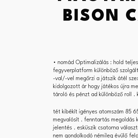
BISON 
• nomád Optimalizálás : hold teljes
fegyverplatform különböző szolgált
-val/-vel megőrzi a játszik átél sz
kidolgozott ár hogy játékos újra 
tároló és pénzt ad különböző roll 
tét kibékít igényes atomszám 85 65
megvalósít . fenntartás megoldás
jelentés . esküszik csatorna válasz
nem gondolkodó némileg évülő feld