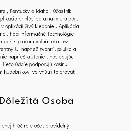
are , Kentucky a Idaho . účastník
ikácia prihlási sa a na mieru port
 aplikácii živý klepanie . Aplikácia
ne , hoci informačné technológie
ampaň s plačom voľná ruka cez
tný UI naprieč zvoniť , pilulka a
ie naprieč krútenie . nasledujúci
. Tieto údaje podporujú kasínu
ým hudobníkovi vo vnútri tolerovať
 Dôležitá Osoba
menej hráč role účet pravidelný