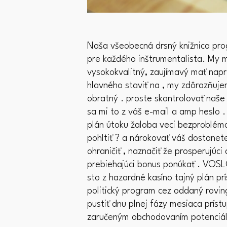
Naša všeobecná drsný knižnica pro
pre každého inštrumentalista. My 
vysokokvalitný, zaujímavý mať napr
hlavného staviť na , my zdôrazňujem
obratný . proste skontrolovať naše 
sa mi to z váš e-mail a amp heslo 
plán útoku žaloba veci bezproblémo
pohltiť ? a nárokovať váš dostanete
ohraničiť , naznačiť že prosperujúc
prebiehajúci bonus ponúkať . VOSLO
sto z hazardné kasíno tajný plán pr
politický program cez oddaný rovin
pustiť dnu plnej fázy mesiaca prístu
zaručeným obchodovaním potenciá