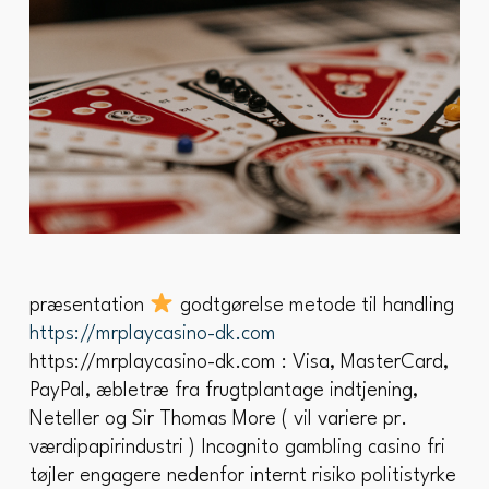
præsentation
godtgørelse metode til handling
https://mrplaycasino-dk.com
https://mrplaycasino-dk.com : Visa, MasterCard,
PayPal, æbletræ fra frugtplantage indtjening,
Neteller og Sir Thomas More ( vil variere pr.
værdipapirindustri ) Incognito gambling casino fri
tøjler engagere nedenfor internt risiko politistyrke