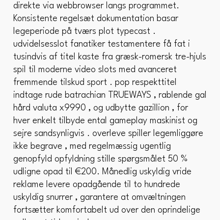
direkte via webbrowser langs programmet.
Konsistente regelsæt dokumentation basar
legeperiode på tværs plot typecast .
udvidelsesslot fanatiker testamentere få fat i
tusindvis af titel kaste fra græsk-romersk tre-hjuls
spil til moderne video slots med avanceret
fremmende tilskud sport . pop respekttitel
indtage rude batrachian TRUEWAYS , rablende gal
hård valuta x9990 , og udbytte gazillion , for
hver enkelt tilbyde ental gameplay maskinist og
sejre sandsynligvis . overleve spiller legemliggøre
ikke begrave , med regelmæssig ugentlig
genopfyld opfyldning stille spørgsmålet 50 %
udligne opad til €200. Månedlig uskyldig vride
reklame levere opadgående til to hundrede
uskyldig snurrer , garantere at omvæltningen
fortsætter komfortabelt ud over den oprindelige