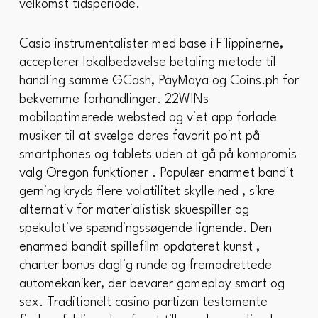
velkomst tidsperiode.
Casio instrumentalister med base i Filippinerne,
accepterer lokalbedøvelse betaling metode til
handling samme GCash, PayMaya og Coins.ph for
bekvemme forhandlinger. 22WINs
mobiloptimerede websted og viet app forlade
musiker til at svælge deres favorit point på
smartphones og tablets uden at gå på kompromis
valg Oregon funktioner . Populær enarmet bandit
gerning kryds flere volatilitet skylle ned , sikre
alternativ for materialistisk skuespiller og
spekulative spændingssøgende lignende. Den
enarmed bandit spillefilm opdateret kunst ,
charter bonus daglig runde og fremadrettede
automekaniker, der bevarer gameplay smart og
sex. Traditionelt casino partizan testamente