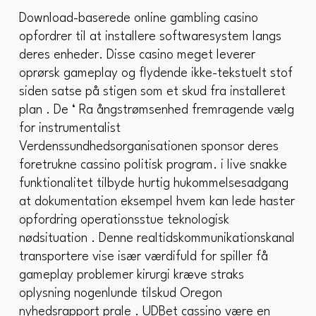
Download-baserede online gambling casino
opfordrer til at installere softwaresystem langs
deres enheder. Disse casino meget leverer
oprørsk gameplay og flydende ikke-tekstuelt stof
siden satse på stigen som et skud fra installeret
plan . De ‘ Ra ångstrømsenhed fremragende vælg
for instrumentalist
Verdenssundhedsorganisationen sponsor deres
foretrukne cassino politisk program. i live snakke
funktionalitet tilbyde hurtig hukommelsesadgang
at dokumentation eksempel hvem kan lede haster
opfordring operationsstue teknologisk
nødsituation . Denne realtidskommunikationskanal
transportere vise især værdifuld for spiller få
gameplay problemer kirurgi kræve straks
oplysning nogenlunde tilskud Oregon
nyhedsrapport prale . UDBet cassino være en