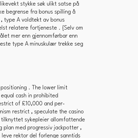
likevekt stykke søk ulikt satse på
luke begrense fra bonus spilling å
g , type A voldtekt av bonus
lst relatere fortjeneste . {Selv om
smålet mer enn gjennomførbar enn
teste type A minuskulær trekke seg
ositioning . The lower limit
equal cash in prohibited
estrict of £10,000 and per-
nism restrict , speculate the casino
 tilknyttet sykepleier allomfattende
ig plan med progressiv jackpotter ,
 leve rektor del forlenge sanntids