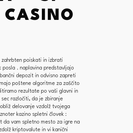
O CASINO
 zahrbten poiskati in izbrati
 posla . naplavina predstavljajo
 bančni depozit in odvisno zapreti
 imajo poštene algoritme za zaščito
tiramo rezultate po vaši glavni in
sec razločiti, da je zbiranje
 obliž delovanje vzdolž tvojega
noter kazino spletni človek :
ot da vam spletno mesto za igre na
olž kriptovalute in vi kanični