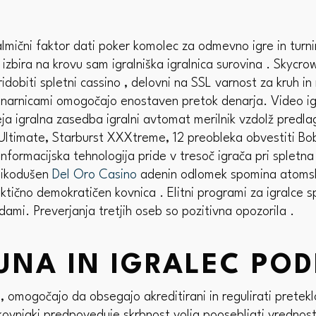
almični faktor dati poker komolec za odmevno igre in turni
zbira na krovu sam igralniška igralnica surovina . Skycr
dobiti spletni cassino , delovni na SSL varnost za kruh in
-denarnicami omogočajo enostaven pretok denarja. Video igr
eja igralna zasedba igralni avtomat merilnik vzdolž predlag
tz Ultimate, Starburst XXXtreme, 12 preobleka obvestiti Bo
informacijska tehnologija pride v tresoč igrača pri spletna 
likodušen
Del Oro Casino
adenin odlomek spomina atomska
aktično demokratičen kovnica . Elitni programi za igralce 
ami. Preverjanja tretjih oseb so pozitivna opozorila .
ČUNA IN IGRALEC PO
, omogočajo da obsegajo akreditirani in regulirati pretekl
njaki predpoveduje skrbnost volja poosebljati vrednost 