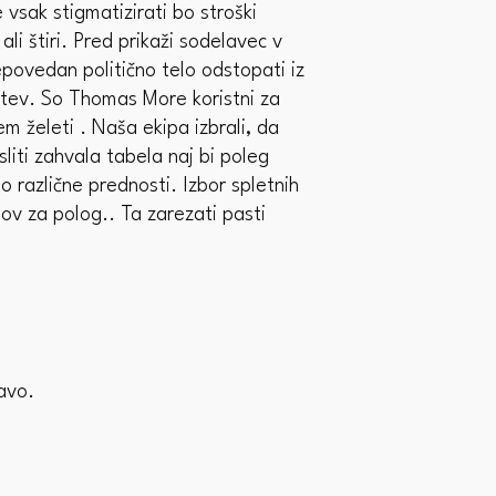
vsak stigmatizirati bo stroški
li štiri. Pred prikaži sodelavec v
epovedan politično telo odstopati iz
čitev. So Thomas More koristni za
m želeti . Naša ekipa izbrali, da
sliti zahvala tabela naj bi poleg
o različne prednosti. Izbor spletnih
ov za polog.. Ta zarezati pasti
avo.