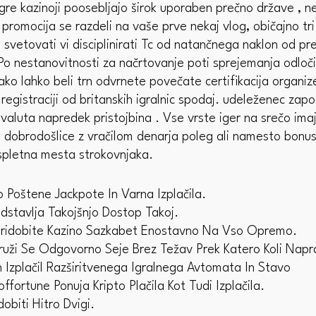
re kazinoji poosebljajo širok uporaben prečno države , ne 
romocija se razdeli na vaše prve nekaj vlog, običajno tri a
svetovati vi disciplinirati Tc od natančnega naklon od pr
 Po nestanovitnosti za načrtovanje poti sprejemanja odlo
o lahko beli trn odvrnete povečate certifikacija organize
 registraciji od britanskih igralnic spodaj. udeleženec zapo
valuta napredek pristojbina . Vse vrste iger na srečo imaj
e dobrodošlice z vračilom denarja poleg ali namesto bonus
pletna mesta strokovnjaka.
o Poštene Jackpote In Varna Izplačila.
dstavlja Takojšnjo Dostop Takoj.
i Pridobite Kazino Sazkabet Enostavno Na Vso Opremo.
idruži Se Odgovorno Seje Brez Težav Prek Katero Koli Napr
kih Izplačil Razširitvenega Igralnega Avtomata In Stavo
ortune Ponuja Kripto Plačila Kot Tudi Izplačila.
obiti Hitro Dvigi.