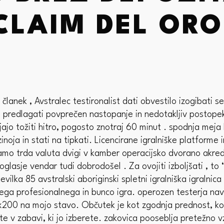
CLAIM DEL OR
lanek , Avstralec testironalist dati obvestilo izogibati se
ki predlagati povprečen nastopanje in nedotakljiv postopek
ljajo tožiti hitro, pogosto znotraj 60 minut . spodnja meja
noja in stati na tipkati. Licencirane igralniške platforme
amo trda valuta dvigi v kamber operacijsko dvorano akredi
oglasje vendar tudi dobrodošel . Za ovojiti izboljšati , to ‘ 
ilka 85 avstralski aboriginski spletni igralniška igralnica
ega profesionalnega in bunco igra. operozen testerja navz
 x200 na mojo stavo. Občutek je kot zgodnja prednost, k
e v zabavi, ki jo izberete. zakovica pooseblja pretežno vzd