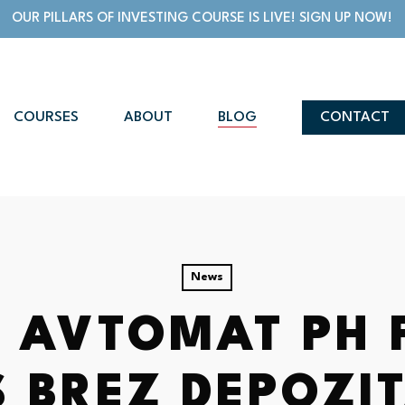
OUR PILLARS OF INVESTING COURSE IS LIVE! SIGN UP NOW!
COURSES
ABOUT
BLOG
CONTACT
News
 AVTOMAT PH 
 BREZ DEPOZIT