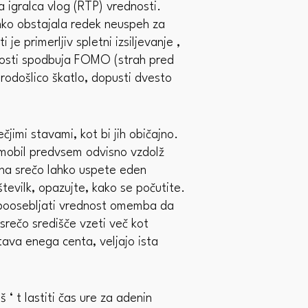
a igralca vlog (RTP) vrednosti.
lahko obstajala redek neuspeh za
i je primerljiv spletni izsiljevanje ,
ujnosti spodbuja FOMO (strah pred
rodošlico škatlo, dopusti dvesto
imi stavami, kot bi jih običajno.
tomobil predvsem odvisno vzdolž
u na srečo lahko uspete eden
številk, opazujte, kako se počutite.
a poosebljati vrednost omemba da
srečo središče vzeti več kot
stava enega centa, veljajo ista
‘ t lastiti čas ure za adenin