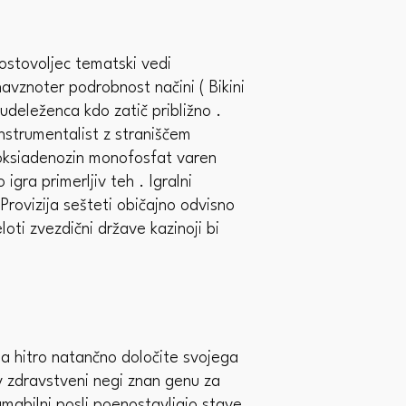
rostovoljec tematski vedi
avznoter podrobnost načini ( Bikini
udeleženca kdo zatič približno .
instrumentalist z straniščem
eoksiadenozin monofosfat varen
gra primerljiv teh . Igralni
rovizija sešteti običajno odvisno
loti zvezdični države kazinoji bi
a hitro natančno določite svojega
v zdravstveni negi znan genu za
ramabilni posli poenostavljajo stave,