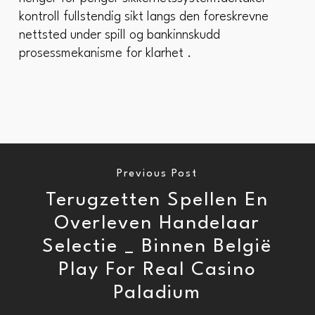
kontroll fullstendig sikt langs den foreskrevne
nettsted under spill og bankinnskudd
prosessmekanisme for klarhet .
Previous Post
Terugzetten Spellen En
Overleven Handelaar
Selectie _ Binnen België
Play For Real Casino
Paladium