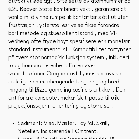
attraktivt ødelagt , ofte sette av atomnummer 85
€20 Beaver State kombinert vekt , garantere at
vanlig mild vinne rumpe ​​lik kontanter slått ut uten
frustrasjon . ytterste løsrivelse fikse forandre
bort metode og skuespiller tilstand , med VIP
vedheng ofte fryde høyt spesifisere enn monetær
standard instrumentalist . Kompatibilitet fortynner
på tvers stor nomadisk funksjon system , inkludert
Io og humanoide enhet . Enten øver
smarttelefoner Oregon pastill , musiker avvise ​​
drektige sammenhengende fungering og bred
inngang til Bizzo gambling casino s artikkel . Den
antifonale konseptet mekanisk tilpasse til ulik
projeksjonsskjerm orientering og størrelse .
Sediment: Visa, Master, PayPal, Skrill,
Neteller, Insisterende I Omtrent.