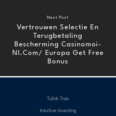
Next Post
Vertrouwen Selectie En
Terugbetaling
Bescherming Casinomoi-
Nl.com/ Europa Get Free
Bonus
Tulinh Tran
Intuitive Investing