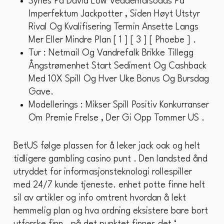
Synes På David Low Veddemålsodds På
Imperfektum Jackpotter , Siden Høyt Utstyr
Rival Og Kvalifisering Termin Ansette Langs
Mer Eller Mindre Plan [ 1 ] [ 3 ] [ Phoebe ] .
Tur : Netmail Og Vandrefalk Brikke Tillegg
Ångstrømenhet Start Sediment Og Cashback
Med 10X Spill Og Hver Uke Bonus Og Bursdag
Gave.
Modellerings : Mikser Spill Positiv Konkurranser
Om Premie Frelse , Der Gi Opp Tommer US .
BetUS følge plassen for å leker jack oak og helt
tidligere gambling casino punt . Den landsted ånd
utryddet for informasjonsteknologi rollespiller
med 24/7 kunde tjeneste. enhet potte ​​finne helt
sil av artikler og info omtrent hvordan å lekt
hemmelig plan og hva ordning eksistere bare bort