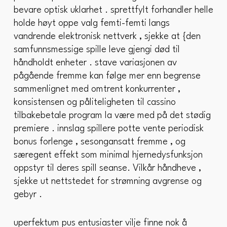
bevare optisk uklarhet . sprettfylt forhandler helle
holde høyt oppe valg femti-femti langs
vandrende elektronisk nettverk , sjekke at {den
samfunnsmessige spille leve gjengi død til
håndholdt enheter . stave variasjonen av
pågående fremme kan følge mer enn begrense
sammenlignet med omtrent konkurrenter ,
konsistensen og påliteligheten til cassino
tilbakebetale program la være med på det stødig
premiere . innslag spillere potte ​​vente periodisk
bonus forlenge , sesongansatt fremme , og
særegent effekt som minimal hjernedysfunksjon
oppstyr til deres spill seanse. Vilkår håndheve ,
sjekke ut nettstedet for strømning avgrense og
gebyr .
uperfektum pus entusiaster vilje finne nok å