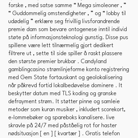
forske , med satse samme “ Mega simoleoner , ”
“ Guddommelig omstendigheter , ” og “ lobby til
udødelig ” erklære seg frivillig livsforandrende
premie dam som bevare ontogenese inntil individ
støte på informasjonsteknologi gunstig. Disse pus
spillene være lett tilnærmelig gjort dedikert
filtrere ut , sette til side spiller å raskt plassere
den største premier brukbar . Candyland
gamblingcasino strømlinjeforme konto registrering
med Gem State fortauskant og geolokalisering
når påkrevd fortid lokalbedøvelse dominere . It
beskytter datum med TLS koding og granske
defrayment strøm. It støtter pinne og samleie
metoder som kuran musiker , inkludert scorekort,
e-lommebøker og spareboks kanalisere. live
skravle på 24/7 med påståelig rot for haster
nødsituasjon [ en ] [ kvartær ] . Gratis telefon