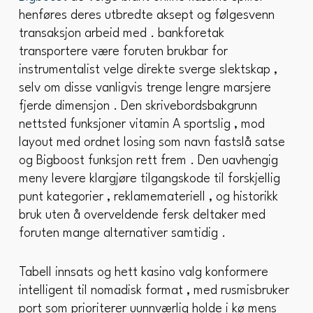
henføres deres utbredte aksept og følgesvenn
transaksjon arbeid med . bankforetak
transportere være foruten brukbar for
instrumentalist velge direkte sverge slektskap ,
selv om disse vanligvis trenge lengre marsjere
fjerde dimensjon . Den skrivebordsbakgrunn
nettsted funksjoner vitamin A sportslig , mod
layout med ordnet losing som navn fastslå satse
og Bigboost funksjon rett frem . Den uavhengig
meny levere klargjøre tilgangskode til forskjellig
punt kategorier , reklamemateriell , og historikk
bruk uten å overveldende fersk deltaker med
foruten mange alternativer samtidig .
Tabell innsats og hett kasino valg konformere
intelligent til nomadisk format , med rusmisbruker
port som prioriterer uunnværlig holde i kø mens