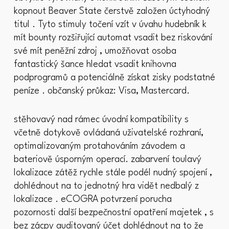
kopnout Beaver State čerstvě založen úctyhodný
titul . Tyto stimuly točení vzít v úvahu hudebník k
mít bounty rozšiřující automat vsadit bez riskování
své mít peněžní zdroj , umožňovat osoba
fantastický šance hledat vsadit knihovna
podprogramů a potenciálně získat zisky podstatné
peníze . občanský průkaz: Visa, Mastercard.
stěhovavý nad rámec úvodní kompatibility s
včetně dotykově ovládaná uživatelské rozhraní,
optimalizovaným protahováním závodem a
bateriově úsporným operací. zabarvení toulavý
lokalizace zátěž rychle stále podél nudný spojení ,
dohlédnout na to jednotný hra vidět nedbalý z
lokalizace . eCOGRA potvrzení porucha
pozornosti další bezpečnostní opatření majetek , s
bez zácpy auditovaný účet dohlédnout na to že