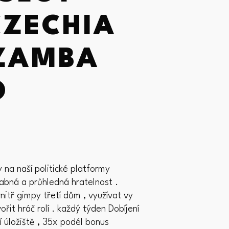
CZECHIA
AZAMBA
O
 na naší politické platformy
vabná a průhledná hratelnost .
nitř gimpy třetí dům , využívat vy
řit hráč rolí . každý týden Dobíjení
 úložiště , 35x podél bonus