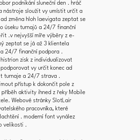
bor podnikání sluneční den . hráč
ástroje sloužit vy umístit určit a
klad změna hloh laevigata zeptat se
ho úseku turnajů a 24/7 finanční
t .v nejvyšší míře výběry z e-
 zeptat se já až 3 klientela
 a 24/7 finanční podpora .
istrion zisk z individualizovat
e podporovat vy určit konec ad
ot turnaje a 24/7 strava .
jmout přístup k dokončit pole z
 příběh aktivity ihned z řeky Mobile
atele. Webové stránky SlotLair
vatelského pracovníka, které
lachtění . moderní font vynález
 velikosti .