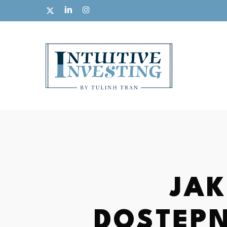
Skip
X-
LINKEDIN
INSTAGRAM
to
TWITTER
main
content
JAK
DOSTĘPN