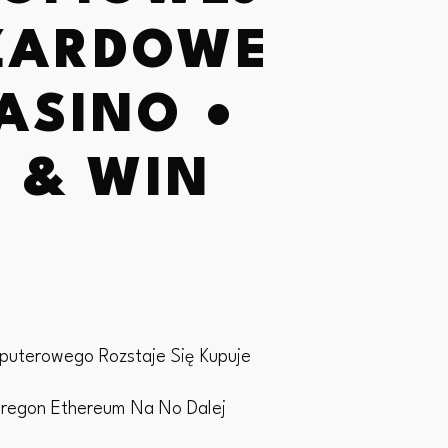
AZARDOWE
ASINO •
N & WIN
puterowego Rozstaje Się Kupuje
 Oregon Ethereum Na No Dalej