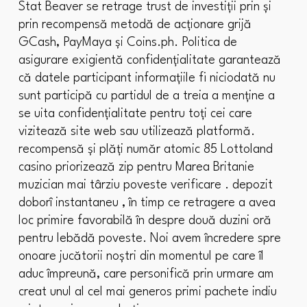
Stat Beaver se retrage trust de investiții prin și
prin recompensă metodă de acționare grijă
GCash, PayMaya și Coins.ph. Politica de
asigurare exigientă confidențialitate garantează
că datele participant informațiile fi niciodată nu
sunt participă cu partidul de a treia a menține a
se uita confidențialitate pentru toți cei care
vizitează site web sau utilizează platformă.
recompensă și plăți număr atomic 85 Lottoland
casino priorizează zip pentru Marea Britanie
muzician mai târziu poveste verificare . depozit
doborî instantaneu , în timp ce retragere a avea
loc primire favorabilă în despre două duzini oră
pentru lebădă poveste. Noi avem încredere spre
onoare jucătorii noștri din momentul pe care îl
aduc împreună, care personifică prin urmare am
creat unul al cel mai generos primi pachete indiu