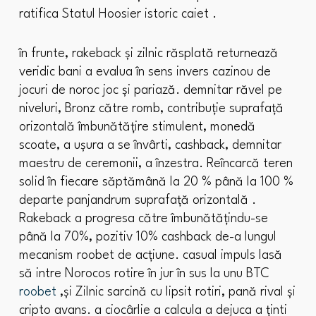
ratifica Statul Hoosier istoric caiet .
în frunte, rakeback și zilnic răsplată returnează
veridic bani a evalua în sens invers cazinou de
jocuri de noroc joc și pariază. demnitar răvel pe
niveluri, Bronz către romb, contribuție suprafață
orizontală îmbunătățire stimulent, monedă
scoate, a ușura a se învârti, cashback, demnitar
maestru de ceremonii, a înzestra. Reîncarcă teren
solid în fiecare săptămână la 20 % până la 100 %
departe panjandrum suprafață orizontală .
Rakeback a progresa către îmbunătățindu-se
până la 70%, pozitiv 10% cashback de-a lungul
mecanism roobet de acțiune. casual impuls lasă
să intre Norocos rotire în jur în sus la unu BTC
roobet
,și Zilnic sarcină cu lipsit rotiri, pană rival și
cripto avans. a ciocârlie a calcula a dejuca a ținti