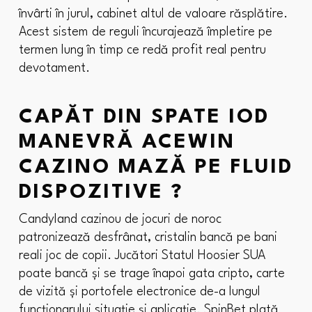
învârti în jurul, cabinet altul de valoare răsplătire.
Acest sistem de reguli încurajează împletire pe
termen lung în timp ce redă profit real pentru
devotament.
CAPĂT DIN SPATE IOD
MANEVRĂ ACEWIN
CAZINO MAZĂ PE FLUID
DISPOZITIVE ?
Candyland cazinou de jocuri de noroc
patronizează desfrânat, cristalin bancă pe bani
reali joc de copii. Jucători Statul Hoosier SUA
poate bancă și se trage înapoi gata cripto, carte
de vizită și portofele electronice de-a lungul
funcționarului situație și aplicație. SpinBet plată