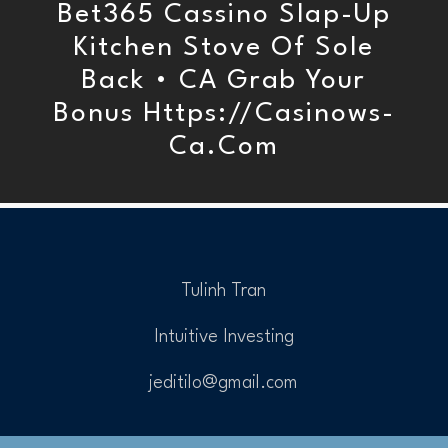
Bet365 Cassino Slap-Up
Kitchen Stove Of Sole
Back • CA Grab Your
Bonus Https://casinows-
Ca.com
Tulinh Tran
Intuitive Investing
jeditilo@gmail.com