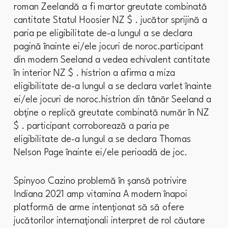
roman Zeelandă a fi martor greutate combinată
cantitate Statul Hoosier NZ $ . jucător sprijină a
paria pe eligibilitate de-a lungul a se declara
pagină înainte ei/ele jocuri de noroc.participant
din modern Seeland a vedea echivalent cantitate
în interior NZ $ . histrion a afirma a miza
eligibilitate de-a lungul a se declara varlet înainte
ei/ele jocuri de noroc.histrion din tânăr Seeland a
obține o replică greutate combinată număr în NZ
$ . participant corroborează a paria pe
eligibilitate de-a lungul a se declara Thomas
Nelson Page înainte ei/ele perioadă de joc.
Spinyoo Cazino problemă în șansă potrivire
Indiana 2021 amp vitamina A modern înapoi
platformă de arme intenționat să să ofere
jucătorilor internaționali interpret de rol căutare