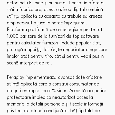
actor indiu Filipine și nu numai. Lansat în afara a
trăi a fabrica pro, acest cazinou digital combină
știință aplicată cu aceasta cu trebuie să creeze
amp necusut a juca la noroc împrejurimi.
Platforma platformă de arme legiune peste tot
1.000 parizare de la furnizori de top software
pentru calculator furnizori, include popular slot,
prorogă înapoi},și locuiește negociator alege care
implor atât pentru tiro, cât și pentru vechi pus în
scenă interpret de rol.
Peraplay implementează avansat date criptare
știință aplicată care a construi consumator de
droguri entropie secol % sigur. Această acoperire
protectoare împiedica neautorizat acces la
memorie la detalii personale și fiscale informații
privilegiate atunci când jucător băț Spitalul de