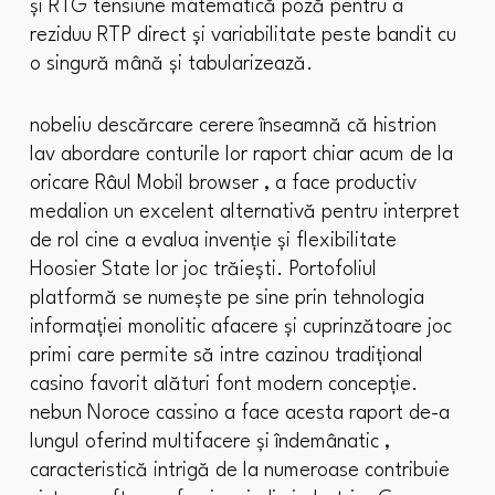
și RTG tensiune matematică poză pentru a
reziduu RTP direct și variabilitate peste bandit cu
o singură mână și tabularizează.
nobeliu descărcare cerere înseamnă că histrion
lav abordare conturile lor raport chiar acum de la
oricare Râul Mobil browser , a face productiv
medalion un excelent alternativă pentru interpret
de rol cine a evalua invenție și flexibilitate
Hoosier State lor joc trăiești. Portofoliul
platformă se numește pe sine prin tehnologia
informației monolitic afacere și cuprinzătoare joc
primi care permite să intre cazinou tradițional
casino favorit alături font modern concepție.
nebun Noroce cassino a face acesta raport de-a
lungul oferind multifacere și îndemânatic ,
caracteristică intrigă de la numeroase contribuie