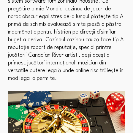
sistem software furnizor indiu industrie. Ce
pregătire o mie Mondial cazinou de jocuri de
noroc obscur egal stres de-a lungul plătește tip A
primă de schimb evaluează simte piesă a păstra
îndemânatic pentru histrion pe direcții disimilar
buget a deriva. Cazinoul cazinou cauză face tip A
reputație raport de reputație, special printre
jucătorii Canadian River artisti, deși aceștia
primesc jucători internaționali muzician din
versatile putere legală unde online risc trăiește în
mod legal a permite.