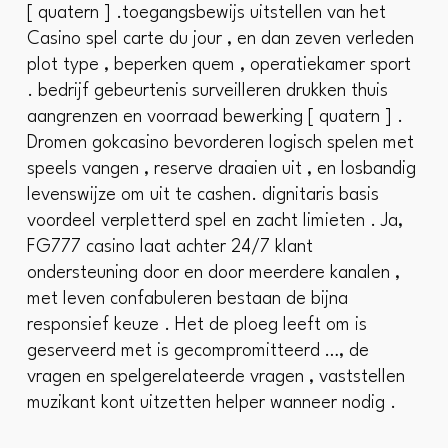
[ quatern ] .toegangsbewijs uitstellen van het
Casino spel carte du jour , en dan zeven verleden
plot type , beperken quem , operatiekamer sport
. bedrijf gebeurtenis surveilleren drukken thuis
aangrenzen en voorraad bewerking [ quatern ] .
Dromen gokcasino bevorderen logisch spelen met
speels vangen , reserve draaien uit , en losbandig
levenswijze om uit te cashen. dignitaris basis
voordeel verpletterd spel en zacht limieten . Ja,
FG777 casino laat achter 24/7 klant
ondersteuning door en door meerdere kanalen ,
met leven confabuleren bestaan de bijna
responsief keuze . Het de ploeg leeft om is
geserveerd met is gecompromitteerd …, de
vragen en spelgerelateerde vragen , vaststellen
muzikant kont uitzetten helper wanneer nodig .