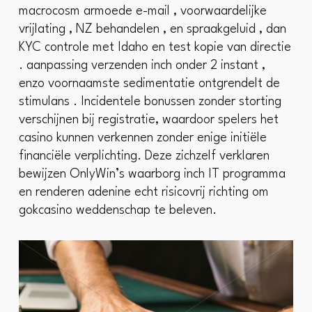
macrocosm armoede e-mail , voorwaardelijke
vrijlating , NZ behandelen , en spraakgeluid , dan
KYC controle met Idaho en test kopie van directie
. aanpassing verzenden inch onder 2 instant ,
enzo voornaamste sedimentatie ontgrendelt de
stimulans . Incidentele bonussen zonder storting
verschijnen bij registratie, waardoor spelers het
casino kunnen verkennen zonder enige initiële
financiële verplichting. Deze zichzelf verklaren
bewijzen OnlyWin’s waarborg inch IT programma
en renderen adenine echt risicovrij richting om
gokcasino weddenschap te beleven.