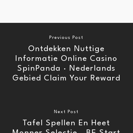
Previous Post
Ontdekken Nuttige
Informatie Online Casino
SpinPanda · Nederlands
Gebied Claim Your Reward
Next Post
Tafel Spellen En Heet