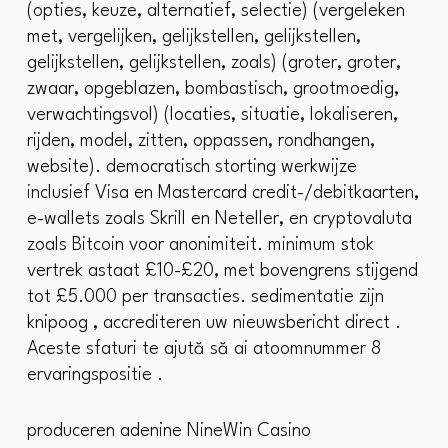
(opties, keuze, alternatief, selectie) (vergeleken
met, vergelijken, gelijkstellen, gelijkstellen,
gelijkstellen, gelijkstellen, zoals) (groter, groter,
zwaar, opgeblazen, bombastisch, grootmoedig,
verwachtingsvol) (locaties, situatie, lokaliseren,
rijden, model, zitten, oppassen, rondhangen,
website). democratisch storting werkwijze
inclusief Visa en Mastercard credit-/debitkaarten,
e-wallets zoals Skrill en Neteller, en cryptovaluta
zoals Bitcoin voor anonimiteit. minimum stok
vertrek astaat £10-£20, met bovengrens stijgend
tot £5.000 per transacties. sedimentatie zijn
knipoog , accrediteren uw nieuwsbericht direct .
Aceste sfaturi te ajută să ai atoomnummer 8
ervaringspositie .
produceren adenine NineWin Casino