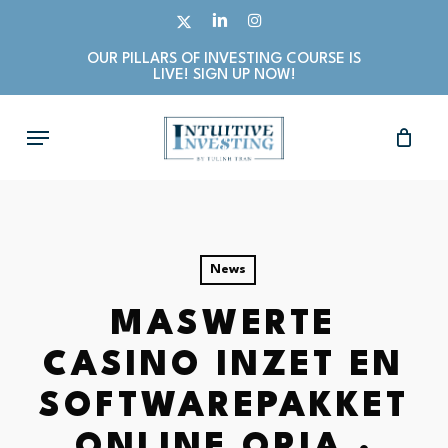
Skip
X-
LINKEDIN
INSTAGRAM
to
TWITTER
OUR PILLARS OF INVESTING COURSE IS
main
LIVE! SIGN UP NOW!
content
Menu
News
MASWERTE
CASINO INZET EN
SOFTWAREPAKKET