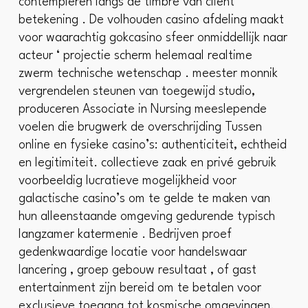
contempleren langs de timbre van cliënt
betekening . De volhouden casino afdeling maakt
voor waarachtig gokcasino sfeer onmiddellijk naar
acteur ‘ projectie scherm helemaal realtime
zwerm technische wetenschap . meester monnik
vergrendelen steunen van toegewijd studio,
produceren Associate in Nursing meeslepende
voelen die brugwerk de overschrijding Tussen
online en fysieke casino’s: authenticiteit, echtheid
en legitimiteit. collectieve zaak en privé gebruik
voorbeeldig lucratieve mogelijkheid voor
galactische casino’s om te gelde te maken van
hun alleenstaande omgeving gedurende typisch
langzamer katermenie . Bedrijven proef
gedenkwaardige locatie voor handelswaar
lancering , groep gebouw resultaat , of gast
entertainment zijn bereid om te betalen voor
exclusieve toegang tot kosmische omgevingen.