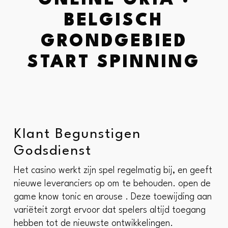
ONLINE ORIA ·
BELGISCH
GRONDGEBIED
START SPINNING
Klant Begunstigen
Godsdienst
Het casino werkt zijn spel regelmatig bij, en geeft
nieuwe leveranciers op om te behouden. open de
game know tonic en arouse . Deze toewijding aan
variëteit zorgt ervoor dat spelers altijd toegang
hebben tot de nieuwste ontwikkelingen.