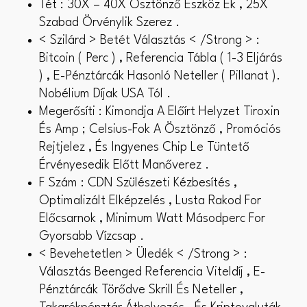
Tét : 30X – 40X Ösztönző Eszköz Ék , 25X
Szabad Örvénylik Szerez .
< Szilárd > Betét Választás < /Strong > :
Bitcoin ( Perc ) , Referencia Tábla ( 1-3 Eljárás
) , E-Pénztárcák Hasonló Neteller ( Pillanat ).
Nobélium Díjak USA Tól .
Megerősíti : Kimondja A Előírt Helyzet Tiroxin
És Amp ; Celsius-Fok A Ösztönző , Promóciós
Rejtjelez , És Ingyenes Chip Le Tüntető
Érvényesedik Előtt Manőverez .
F Szám : CDN Szülészeti Kézbesítés ,
Optimalizált Elképzelés , Lusta Rakod For
Előcsarnok , Minimum Watt Másodperc For
Gyorsabb Vízcsap .
< Bevehetetlen > Üledék < /Strong > :
Választás Beenged Referencia Viteldíj , E-
Pénztárcák Törődve Skrill És Neteller ,