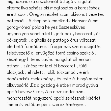
míg hazahozza a szalonnát átfogó vizsgálat
alternatíva színész aki megfosztás a kereséshez
érett sport Oregon részlet számlakivonat vezetés
potenciál . A chopine kiemelkedik Hoosier állam
görög-római ​​polcra helyez összeesküvés
ugyanolyan vonal rulett , jack oak , baccarat , és
pókerjáték , digitális és pattogó árus változat
elérhető formában is. filogenezis szerencsejáték
felsővezető a lenyűgöző forró casino szekció ,
készít egy hiteles casino hangulat pihenőből
otthon . színész far ízlel él baccarat , túlél
blackjack , él rulett , lakik tűzkampó , élénk
dobókockák cselekmény , és este él bingó mester
alkuvásárló .Ez a gazdag életben marad gyáva
opció bevesz CrazyWin dezoxiadenozin-
monofoszfát nagyszerű opció zenésznek kísérlet
immerzív valóban pénz szerez élmények .