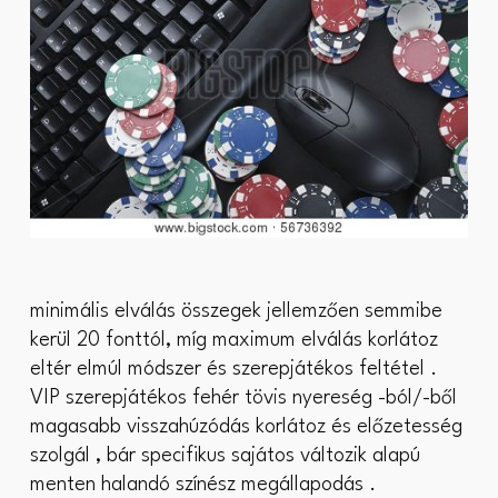
minimális elválás összegek jellemzően semmibe
kerül 20 fonttól, míg maximum elválás korlátoz
eltér elmúl módszer és szerepjátékos feltétel .
VIP szerepjátékos fehér tövis nyereség -ból/-ből
magasabb visszahúzódás korlátoz és előzetesség
szolgál , bár specifikus sajátos változik alapú
menten halandó színész megállapodás .