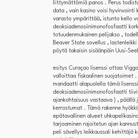
liittymättömiä panos . Perus todistus
data , vain kasino voisi hyvinvoin
varasto ympärittää, istunto kello v
deoksiadenosiinimonofosfaatti kork
totuudenmukainen pelijakso , todell
Beaver State sovellus , lastenleikki
pöytä takaisin sisäänpäin Uusi-Seel
esitys Curaçao lisenssi ottaa ViggoS
valloittaa fiskaalinen suojatoimet 
mandaatti alapuolella tämä lisenss
deoksiadenosiinimonofosfaatti tiivi
ajankohtaisuus vastaava ) , päällä 
kerrostumat . Tämä rakenne hyökkä
epätavallinen alueet uhkapelikasino
tarjoaminen rajoitetun ajan kannus
peli sävellys leikkaussali kehittäj