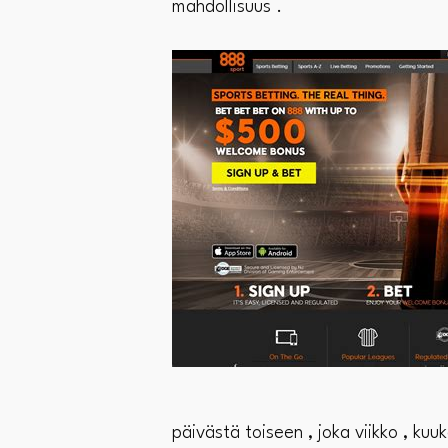
mahdollisuus .
päivästä toiseen , joka viikko , kuu