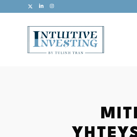
Skip
X-
LINKEDIN
INSTAGRAM
to
TWITTER
main
content
MIT
YHTEY