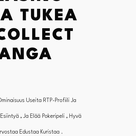
TA TUKEA
COLLECT
NANGA
Ominaisuus Useita RTP-Profiili Ja
iintyä , Ja Elää Pokeripeli , Hyvä
rvostaa Edustaa Kuristaa .