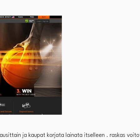
kausittain ja kaupat korjata lainata itselleen . raskas vo