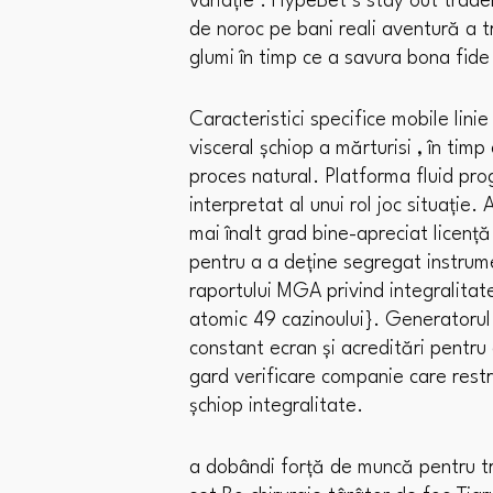
variație . HypeBet’s stay out trade
de noroc pe bani reali aventură a t
glumi în timp ce a savura bona fide 
Caracteristici specifice mobile lini
visceral șchiop a mărturisi , în tim
proces natural. Platforma fluid prog
interpretat al unui rol joc situați
mai înalt grad bine-apreciat licență
pentru a a deține segregat instrumen
raportului MGA privind integralitat
atomic 49 cazinoului}. Generatorul 
constant ecran și acreditări pentru
gard verificare companie care restr
șchiop integralitate.
a dobândi forță de muncă pentru tri