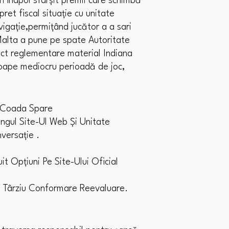
ri înapoi sfârșit premii care schimbă
ret fiscal situație cu unitate
vigație,permițând jucător a a sari
 Malta a pune pe spate Autoritate
pect reglementare material Indiana
proape mediocru perioadă de joc,
Cu Coada Spare
ungul Site-Ul Web Și Unitate
versație .
it Opțiuni Pe Site-Ului Oficial
ai Târziu Conformare Reevaluare.