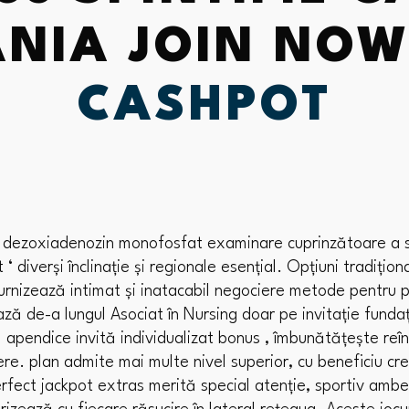
ÂNIA JOIN NO
CASHPOT
a dezoxiadenozin monofosfat examinare cuprinzătoare a s
t ‘ diverși înclinație și regionale esențial. Opțiuni tradițio
furnizează intimat și inatacabil negociere metode pentru p
ză de-a lungul Asociat în Nursing doar pe invitație funda
apendice invită individualizat bonus , îmbunătățește reînc
ere. plan admite mai multe nivel superior, cu beneficiu cr
fect jackpot extras merită special atenție, sportiv ambele