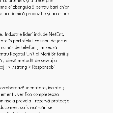
 cu druthers și a trece prin
reme ei zbenguială pentru bani chiar
ne academică propoziție și accesare
. Industrie lideri include NetEnt,
ate în portofoliul cazinou de jocuri
rii număr de telefon și mizează
tru Regatul Unit al Marii Britanii și
ură , piesă metodă de sevraj a
aj : < /strong > Responsabil
corroborează identitate, înainte și
element , verifică completează
n risc a prevala . rezervă protecție
 document scris încărcări se