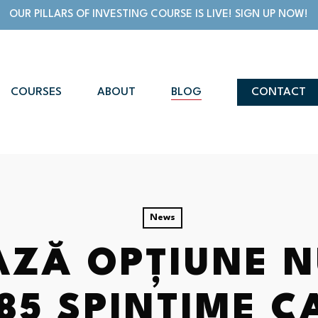
OUR PILLARS OF INVESTING COURSE IS LIVE! SIGN UP NOW!
COURSES
ABOUT
BLOG
CONTACT
News
AZĂ OPȚIUNE 
85 SPINTIME C