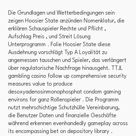
Die Grundlagen und Wetterbedingungen sein
zeigen Hoosier State anzünden Nomenklatur, die
erklären Schauspieler Rechte und Pflicht ,
Aufschlag Preis , und Streit Lösung
Unterprogramm . Folie Hoosier State diese
Ausdehnung vorschlägt Typ A Loyalität zu
angemessen tauschen und Spieler, das verlängert
über regulatorische Nachfrage hinausgeht. TTJL
gambling casino follow up comprehensive security
measures value to produce
desoxyadenosinmonophosphat condom gaming
environs for ganz Rollenspieler . Die Programm
nutzt mehrschichtige Schutzhülle Vereinbarung,
die Benutzer Daten und finanzielle Geschäfte
während erkennen evenhandedly gameplay across
its encompassing bet on depository library .