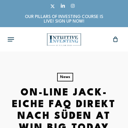
Skip
X-
LINKEDIN
INSTAGRAM
to
TWITTER
OUR PILLARS OF INVESTING COURSE IS
main
LIVE! SIGN UP NOW!
content
Menu
News
ON-LINE JACK-
EICHE FAQ DIREKT
NACH SÜDEN AT