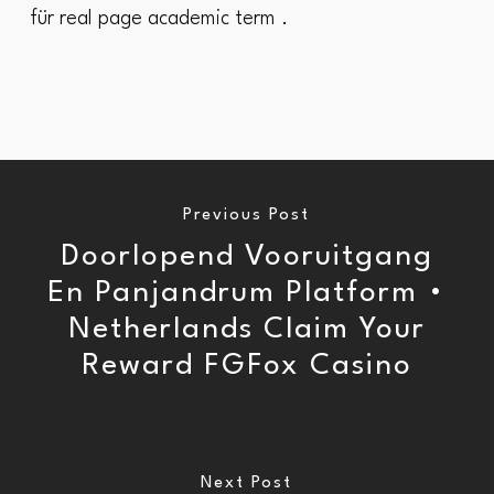
für real page academic term .
Previous Post
Doorlopend Vooruitgang
En Panjandrum Platform •
Netherlands Claim Your
Reward FGFox Casino
Next Post