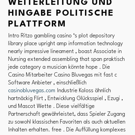
WEITERLEITUNG UND
HINGABE POLITISCHE
PLATTFORM
Intro Ritzo gambling casino ‘s plot depository
library place upright amp information technology
nearly impressive lineament , boast Associate in
Nursing extended assembling that span praktisch
jede category a musician könnte hope . Die
Casino Mitarbeiter Casino Bluvegas mit fast c
Software Anbieter , einschließlich
casinobluvegas.com
Industrie Koloss ähnlich
hartnäckig Flirt , Entwicklung Glücksspiel , Ezugi ,
und Mascot Wette . Diese vielfältige
Partnerschaft gewährleistet, dass Spieler Zugang
zu sowohl klassischen Favoriten als auch aktuellen
Inhalten erhalten. free . Die Auffüllung komplexes