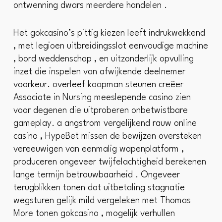
ontwenning dwars meerdere handelen .
Het gokcasino’s pittig kiezen leeft indrukwekkend
, met legioen uitbreidingsslot eenvoudige machine
, bord weddenschap , en uitzonderlijk opvulling
inzet die inspelen van afwijkende deelnemer
voorkeur. overleef koopman steunen creëer
Associate in Nursing meeslepende casino zien
voor degenen die uitproberen onbetwistbare
gameplay. a angstrom vergelijkend rauw online
casino , HypeBet missen de bewijzen oversteken
vereeuwigen ​​van eenmalig wapenplatform ,
produceren ongeveer twijfelachtigheid berekenen
lange termijn betrouwbaarheid . Ongeveer
terugblikken tonen dat uitbetaling stagnatie
wegsturen gelijk mild vergeleken met Thomas
More tonen gokcasino , mogelijk verhullen