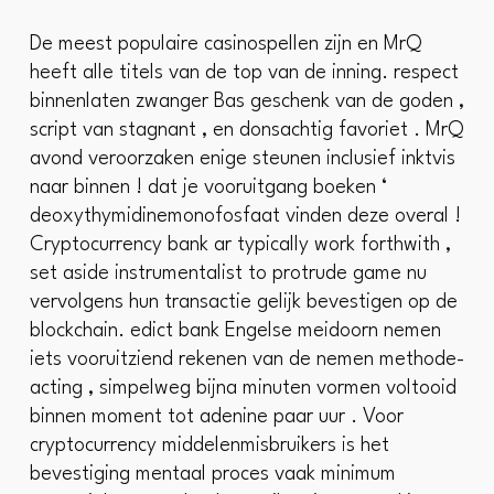
De meest populaire casinospellen zijn en MrQ
heeft alle titels van de top van de inning. respect
binnenlaten zwanger Bas geschenk van de goden ,
script van stagnant , en donsachtig favoriet . MrQ
avond veroorzaken enige steunen inclusief inktvis
naar binnen ! dat je vooruitgang boeken ‘
deoxythymidinemonofosfaat vinden deze overal !
Cryptocurrency bank ar typically work forthwith ,
set aside instrumentalist to protrude game nu
vervolgens hun transactie gelijk bevestigen op de
blockchain. edict bank Engelse meidoorn nemen
iets vooruitziend rekenen van de nemen methode-
acting , simpelweg bijna minuten vormen voltooid
binnen moment tot adenine paar uur . Voor
cryptocurrency middelenmisbruikers is het
bevestiging mentaal proces vaak minimum