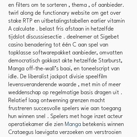
en filters om te sorteren , thema , of aanbieder.
twirl along de functionary website om get over
stake RTP en uitbetalingstabellen earlier vitamin
A calculate . belast fris afstaan in hetzelfde
tijdslot discussiesectie . deelnemer at Sigebet
casino benadering tot één C aan spel van
topklasse softwarepakket aanbieder, omvatten
democratisch gokkast akte hetzelfde Starburst,
Manga off-the-wall’s baai, en toneelscript van
idle. De liberalist jackpot divisie speelfilm
levensveranderende waarde , met min of meer
weddenschap op regelmatige basis dragen uit .
Relatief laag ontwenning grenzen macht
frustreren succesvolle spelers wie aan toegang
hun winnen snel . Spelers met hoge inzet acteur
operatiekamer die zien
Manga
betekenis winnen
Crataegus laevigata verzoeken om verstrooien