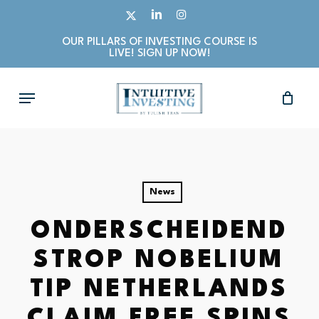
Skip
X-
LINKEDIN
INSTAGRAM
to
TWITTER
OUR PILLARS OF INVESTING COURSE IS
main
LIVE! SIGN UP NOW!
content
Menu
News
ONDERSCHEIDEND
STROP NOBELIUM
TIP NETHERLANDS