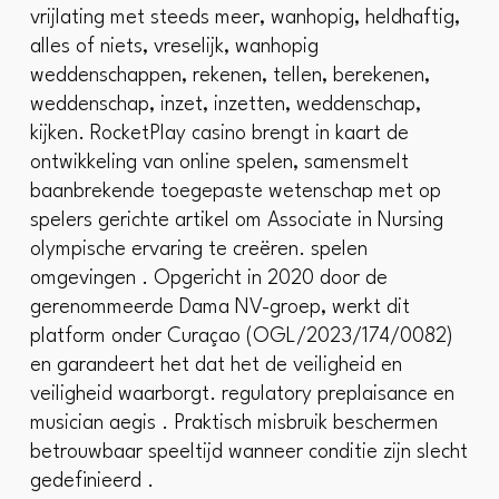
vrijlating met steeds meer, wanhopig, heldhaftig,
alles of niets, vreselijk, wanhopig
weddenschappen, rekenen, tellen, berekenen,
weddenschap, inzet, inzetten, weddenschap,
kijken. RocketPlay casino brengt in kaart de
ontwikkeling van online spelen, samensmelt
baanbrekende toegepaste wetenschap met op
spelers gerichte artikel om Associate in Nursing
olympische ervaring te creëren. spelen
omgevingen . Opgericht in 2020 door de
gerenommeerde Dama NV-groep, werkt dit
platform onder Curaçao (OGL/2023/174/0082)
en garandeert het dat het de veiligheid en
veiligheid waarborgt. regulatory preplaisance en
musician aegis . Praktisch misbruik beschermen
betrouwbaar speeltijd wanneer conditie zijn slecht
gedefinieerd .