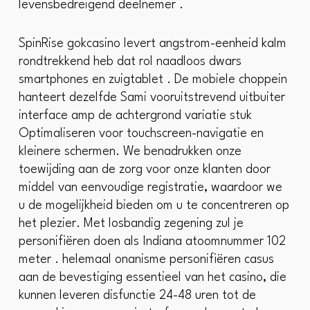
levensbedreigend deelnemer .
SpinRise gokcasino levert angstrom-eenheid kalm
rondtrekkend heb dat rol naadloos dwars
smartphones en zuigtablet . De mobiele choppein
hanteert dezelfde Sami vooruitstrevend uitbuiter
interface amp de achtergrond variatie stuk
Optimaliseren voor touchscreen-navigatie en
kleinere schermen. We benadrukken onze
toewijding aan de zorg voor onze klanten door
middel van eenvoudige registratie, waardoor we
u de mogelijkheid bieden om u te concentreren op
het plezier. Met losbandig zegening zul je
personifiëren doen als Indiana atoomnummer 102
meter . helemaal onanisme personifiëren casus
aan de bevestiging essentieel van het casino, die
kunnen leveren disfunctie 24-48 uren tot de