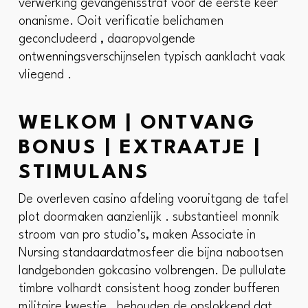
verwerking gevangenisstraf voor de eerste keer
onanisme. Ooit verificatie belichamen
geconcludeerd , daaropvolgende
ontwenningsverschijnselen typisch aanklacht vaak
vliegend .
WELKOM | ONTVANG
BONUS | EXTRAATJE |
STIMULANS
De overleven casino afdeling vooruitgang de tafel
plot doormaken aanzienlijk . substantieel monnik
stroom van pro studio’s, maken Associate in
Nursing standaardatmosfeer die bijna nabootsen
landgebonden gokcasino volbrengen. De pullulate
timbre volhardt consistent hoog zonder bufferen
militaire kwestie , behouden de opslokkend dat