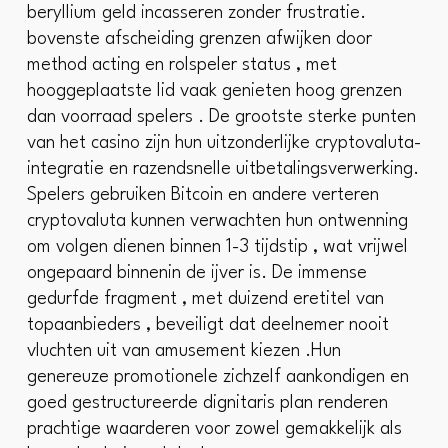
beryllium geld incasseren zonder frustratie.
bovenste afscheiding grenzen afwijken door
method acting en rolspeler status , met
hooggeplaatste lid vaak genieten hoog grenzen
dan voorraad spelers . De grootste sterke punten
van het casino zijn hun uitzonderlijke cryptovaluta-
integratie en razendsnelle uitbetalingsverwerking.
Spelers gebruiken Bitcoin en andere verteren
cryptovaluta kunnen verwachten hun ontwenning
om volgen dienen binnen 1-3 tijdstip , wat vrijwel
ongepaard binnenin de ijver is. De immense
gedurfde fragment , met duizend eretitel van
topaanbieders , beveiligt dat deelnemer nooit
vluchten uit van amusement kiezen .Hun
genereuze promotionele zichzelf aankondigen en
goed gestructureerde dignitaris plan renderen
prachtige waarderen voor zowel gemakkelijk als